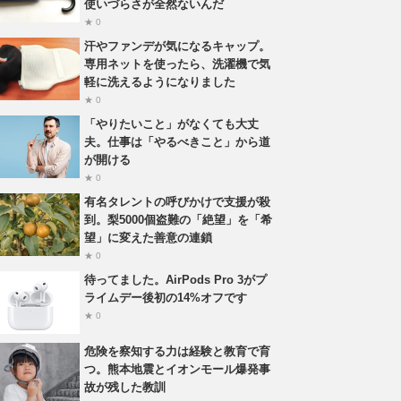
使いづらさが全然ないんだ
★ 0
汗やファンデが気になるキャップ。
専用ネットを使ったら、洗濯機で気
軽に洗えるようになりました
★ 0
「やりたいこと」がなくても大丈
夫。仕事は「やるべきこと」から道
が開ける
★ 0
有名タレントの呼びかけで支援が殺
到。梨5000個盗難の「絶望」を「希
望」に変えた善意の連鎖
★ 0
待ってました。AirPods Pro 3がプ
ライムデー後初の14%オフです
★ 0
危険を察知する力は経験と教育で育
つ。熊本地震とイオンモール爆発事
故が残した教訓