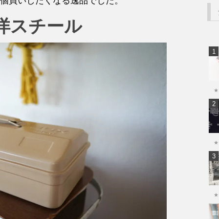
個買いしたくなる逸品でした。
洋スチール
★
★
★