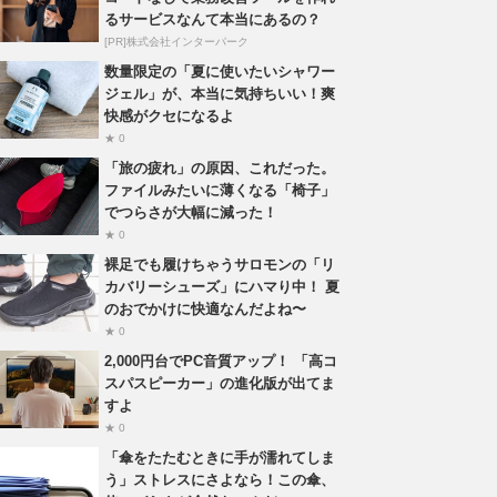
るサービスなんて本当にあるの？
[PR]株式会社インターパーク
数量限定の「夏に使いたいシャワー
ジェル」が、本当に気持ちいい！爽
快感がクセになるよ
★ 0
「旅の疲れ」の原因、これだった。
ファイルみたいに薄くなる「椅子」
でつらさが大幅に減った！
★ 0
裸足でも履けちゃうサロモンの「リ
カバリーシューズ」にハマり中！ 夏
のおでかけに快適なんだよね〜
★ 0
2,000円台でPC音質アップ！ 「高コ
スパスピーカー」の進化版が出てま
すよ
★ 0
「傘をたたむときに手が濡れてしま
う」ストレスにさよなら！この傘、