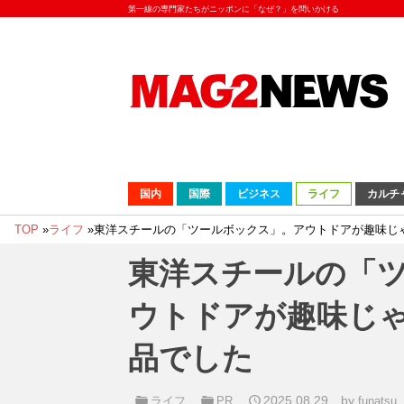
第一線の専門家たちがニッポンに「なぜ？」を問いかける
国内
国際
ビジネス
ライフ
カルチ
TOP
»
ライフ
»
東洋スチールの「ツールボックス」。アウトドアが趣味じ
東洋スチールの「
ウトドアが趣味じ
品でした
2025.08.29
by
ライフ
PR
funatsu