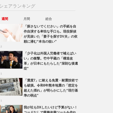
シェアランキング
週間
月間
総合
「探さないでください」の手紙を自
作自演する卑怯な手口も。現役探偵
が見抜いた「妻子を探すDV夫」の依
頼に潜む“本当の狙い”
 2
「少子化は外国人労働者で補えばい
い」の衝撃。竹中平蔵の「構造改
革」が日本にもたらした“深刻な後遺
症”
 1
「震度7」に耐える免震・耐震技術で
も破損。令和8年熊本地震の「想定を
超えた揺れ」が明らかにした“現行基
準の弱点”
 1
我が社もDXしたいけど予算がない！
コードなしで業務改善ツールを作れ