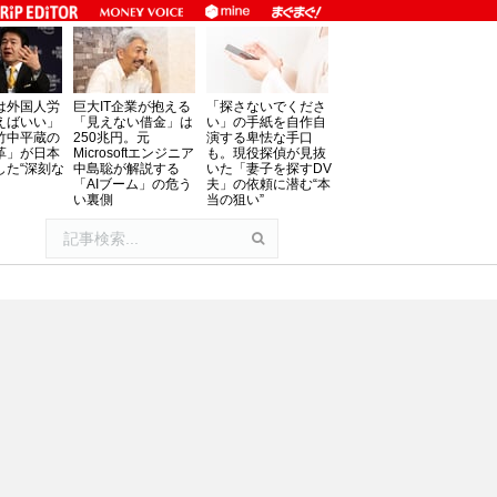
は外国人労
巨大IT企業が抱える
「探さないでくださ
えばいい」
「見えない借金」は
い」の手紙を自作自
竹中平蔵の
250兆円。元
演する卑怯な手口
革」が日本
Microsoftエンジニア
も。現役探偵が見抜
した“深刻な
中島聡が解説する
いた「妻子を探すDV
「AIブーム」の危う
夫」の依頼に潜む“本
い裏側
当の狙い”