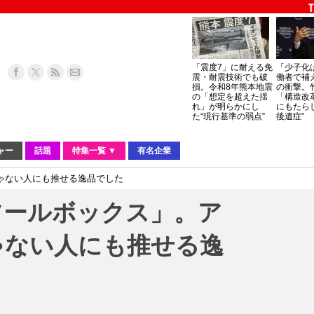
「震度7」に耐える免
「少子化
震・耐震技術でも破
働者で補
損。令和8年熊本地震
の衝撃。
の「想定を超えた揺
「構造改
れ」が明らかにし
にもたら
た“現行基準の弱点”
後遺症”
ャー
話題
特集一覧 ▼
有名企業
ゃない人にも推せる逸品でした
ツールボックス」。ア
ゃない人にも推せる逸