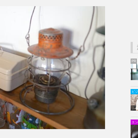
PR
ビ
エ