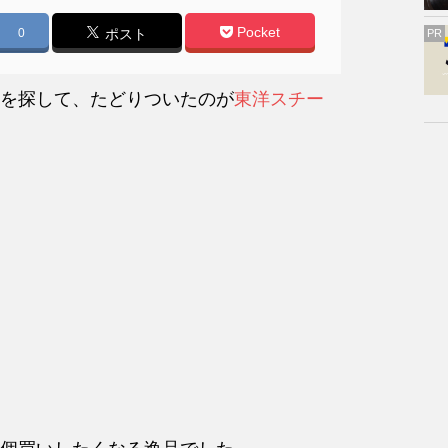
Pocket
0
ポスト
PR
を探して、たどりついたのが
東洋スチー