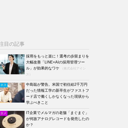
注目の記事
採用をもっと楽に！選考の歩留まりを
大幅改善「LINE×AIの採用管理ツー
ル」が効果的なワケ
（株式会社アイシ
ス）
中島聡が警告。米国で初任給2千万円
ジネス
だった情報工学の新卒生がファストフ
ード店で働くしかなくなった現状から
学ぶべきこと
IT企業でメルマガの老舗「まぐまぐ」
ンタメ
が何故アナログレコードを発売したの
か？