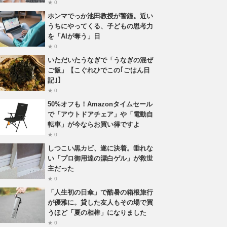
★ 0
ホンマでっか池田教授が警鐘。近い
うちにやってくる、子どもの思考力
を「AIが奪う」日
★ 0
いただいたうなぎで「うなぎの混ぜ
ご飯」【こぐれひでこの｢ごはん日
記｣】
★ 0
50%オフも！Amazonタイムセール
で「アウトドアチェア」や「電動自
転車」が今ならお買い得ですよ
★ 0
しつこい黒カビ、遂に決着。垂れな
い「プロ御用達の漂白ゲル」が救世
主だった
★ 0
「人生初の日傘」で酷暑の箱根旅行
が優雅に。貸した友人もその場で買
うほど「夏の相棒」になりました
★ 0