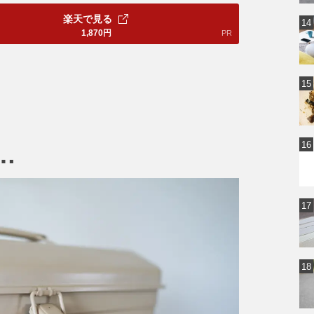
楽天で見る
1,870
円
PR
…