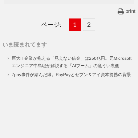
print
ページ:
固
1
固
2
,
定
定
いま読まれてます
ペ
ペ
巨大IT企業が抱える「見えない借金」は250兆円。元Microsoft
ー
ー
エンジニア中島聡が解説する「AIブーム」の危うい裏側
ジ
ジ
7pay事件が結んだ縁。PayPayとセブン＆アイ資本提携の背景