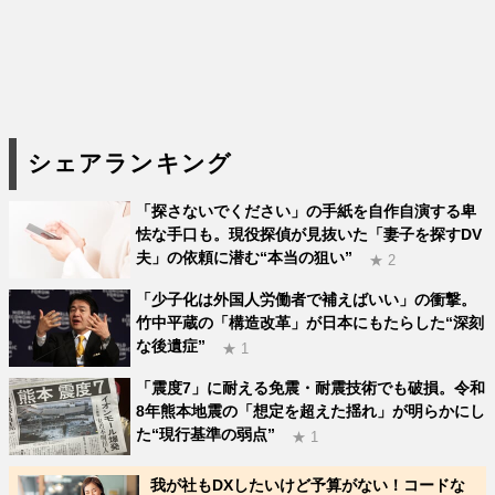
シェアランキング
「探さないでください」の手紙を自作自演する卑
怯な手口も。現役探偵が見抜いた「妻子を探すDV
夫」の依頼に潜む“本当の狙い”
★ 2
「少子化は外国人労働者で補えばいい」の衝撃。
竹中平蔵の「構造改革」が日本にもたらした“深刻
な後遺症”
★ 1
「震度7」に耐える免震・耐震技術でも破損。令和
8年熊本地震の「想定を超えた揺れ」が明らかにし
た“現行基準の弱点”
★ 1
我が社もDXしたいけど予算がない！コードな