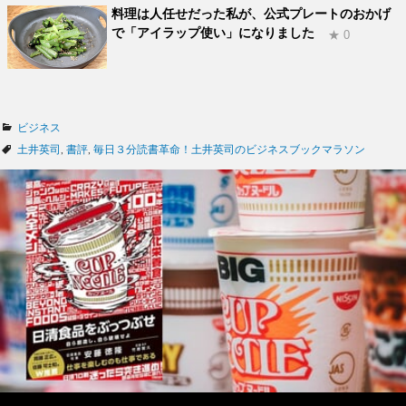
料理は人任せだった私が、公式プレートのおかげ
で「アイラップ使い」になりました
★ 0
カ
ビジネス
テ
タ
土井英司
,
書評
,
毎日３分読書革命！土井英司のビジネスブックマラソン
ゴ
グ
リ
ー