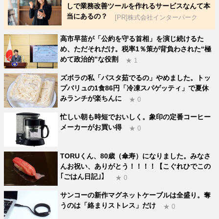
しで業務改善ツールを作れるサービスなんて本
当にあるの？
[PR]株式会社インターパーク
高市早苗が「公約を守る首相」を演じ続けるた
め、ただそれだけ。税率1％策が背負わされた“極
めて政治的”な役割
★ 1
ズボラの私「パスタ茹でるの」やめました。トッ
プバリュの1食86円「冷凍スパゲッティ」で夏休
みランチが楽ちんに
★ 0
忙しい朝も時短でおいしく。象印の定番コーヒー
メーカーがお買い得
★ 0
TORUくん、80歳（傘寿）になりました。みなさ
んお祝い、ありがとう！！！！【こぐれひでこの
｢ごはん日記｣】
★ 0
サンコーの新作マグネットケーブルは全盛り。奪
うのは「絡まりストレス」だけ
★ 0