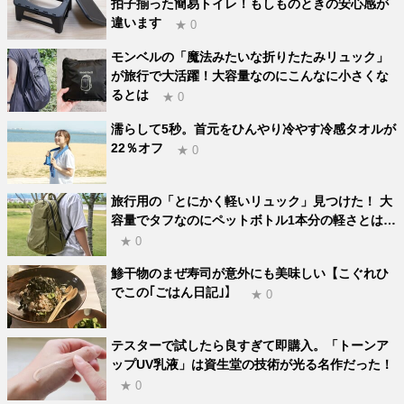
拍子揃った簡易トイレ！もしものときの安心感が
違います
★ 0
モンベルの「魔法みたいな折りたたみリュック」
が旅行で大活躍！大容量なのにこんなに小さくな
るとは
★ 0
濡らして5秒。首元をひんやり冷やす冷感タオルが
22％オフ
★ 0
旅行用の「とにかく軽いリュック」見つけた！ 大
容量でタフなのにペットボトル1本分の軽さとは…
★ 0
鯵干物のまぜ寿司が意外にも美味しい【こぐれひ
でこの｢ごはん日記｣】
★ 0
テスターで試したら良すぎて即購入。「トーンア
ップUV乳液」は資生堂の技術が光る名作だった！
★ 0