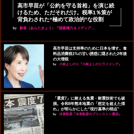
高市早苗が「公約を守る首相」を演じ続
けるため、ただそれだけ。税率1％策が
背負わされた“極めて政治的”な役割
by
新恭（あらたきょう）『国家権力＆メディア…
高市早苗は支持率のために日本を壊す。食
料品消費税1%の甘い誘惑に隠された2年後
の大増税
by
小林よしのり『小林よしのりライジング』
「震度7」に耐える免震・耐震技術でも破
損。令和8年熊本地震の「想定を超えた揺
れ」が明らかにした“現行基準の弱点”
by
冷泉彰彦『冷泉彰彦のプリンストン通信』