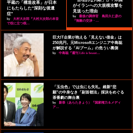
平蔵の「構造改革」が日本
がイランへの大規模攻撃を
にもたらした“深刻な後遺
見送った理由
症”
by
最後の調停官 島田久仁彦の
by
大村大次郎『大村大次郎の本音
『無敵の交渉・…
で役に立つ税…
巨大IT企業が抱える「見えない借金」は
250兆円。元Microsoftエンジニア中島聡
が解説する「AIブーム」の危うい裏側
by
中島聡『週刊 Life is beaut…
「玉虫色」では虫にも失礼。維新“悲
願”の中身なき「副首都法」採決をめぐる
茶番劇の舞台裏
by
新恭（あらたきょう）『国家権力＆メディ
ア…