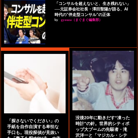
「コンサルを超えないと、生き残れない」
──元証券会社社長・澤田聖陽が語る、AI
時代の"伴走型コンサル"の正体
by
gyouza（まぐまぐ編集部）
没後20年に動きだす“凍った
「探さないでください」の
時計”の針。世界的シティポ
手紙を自作自演する卑怯な
ップ大ブームの先駆者・滝
手口も。現役探偵が見抜い
沢洋一と「マジカル・シテ