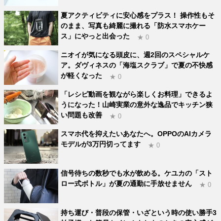
夏アクティビティに安心感をプラス！ 操作性もそ
のまま、写真も綺麗に撮れる「防水スマホケー
ス」にやっと出会った
★ 0
ニオイが気になる頭皮に、週2回のスペシャルケ
ア。ダヴィネスの「海塩スクラブ」で夏の不快感
が軽くなった
★ 0
「レシピ動画を観ながら楽しくお料理」できるよ
うになった！山崎実業の意外な逸品でキッチン狭
い問題も改善
★ 0
スマホ代を抑えたいあなたへ。OPPOのAIカメラ
モデルが3万円切ってます
★ 0
信号待ちの数秒でも水が飲める。ケユカの「スト
ロー式ボトル」が夏の通勤に手放せません
★ 0
持ち運び・普段の保管・いざという時の使い勝手3