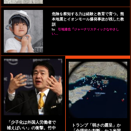
危険を察知する力は経験と教育で育つ。熊
本地震とイオンモール爆発事故が残した教
訓
by
引地達也『ジャーナリスティックなやさし
い…
「少子化は外国人労働者で
トランプ「弱さの露呈」か
補えばいい」の衝撃。竹中
「合理的な判断」か？米国