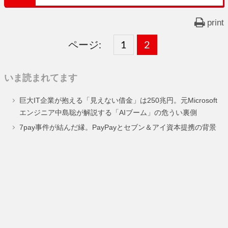
print
ページ:
固
1
固
2
,
定
定
いま読まれてます
ペ
ペ
巨大IT企業が抱える「見えない借金」は250兆円。元Microsoft
ー
ー
エンジニア中島聡が解説する「AIブーム」の危うい裏側
ジ
ジ
7pay事件が結んだ縁。PayPayとセブン＆アイ資本提携の背景