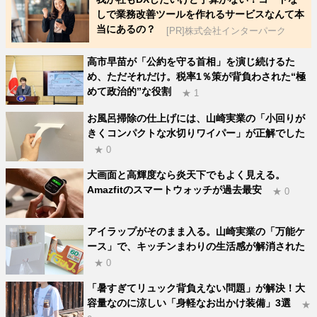
しで業務改善ツールを作れるサービスなんて本
当にあるの？
[PR]株式会社インターパーク
高市早苗が「公約を守る首相」を演じ続けるた
め、ただそれだけ。税率1％策が背負わされた“極
めて政治的”な役割
★ 1
お風呂掃除の仕上げには、山崎実業の「小回りが
きくコンパクトな水切りワイパー」が正解でした
★ 0
大画面と高輝度なら炎天下でもよく見える。
Amazfitのスマートウォッチが過去最安
★ 0
アイラップがそのまま入る。山崎実業の「万能ケ
ース」で、キッチンまわりの生活感が解消された
★ 0
「暑すぎてリュック背負えない問題」が解決！大
容量なのに涼しい「身軽なお出かけ装備」3選
★