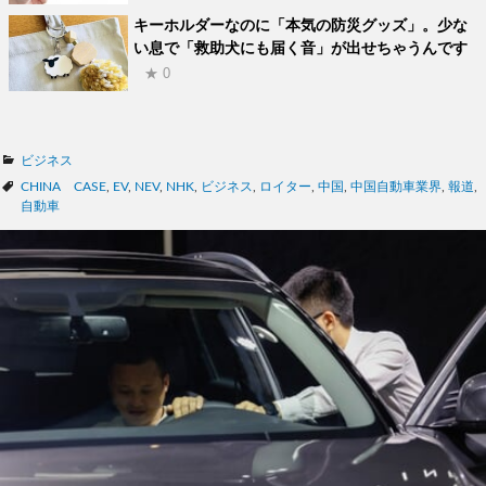
キーホルダーなのに「本気の防災グッズ」。少な
い息で「救助犬にも届く音」が出せちゃうんです
★ 0
カ
ビジネス
テ
タ
CHINA CASE
,
EV
,
NEV
,
NHK
,
ビジネス
,
ロイター
,
中国
,
中国自動車業界
,
報道
,
ゴ
グ
自動車
リ
ー