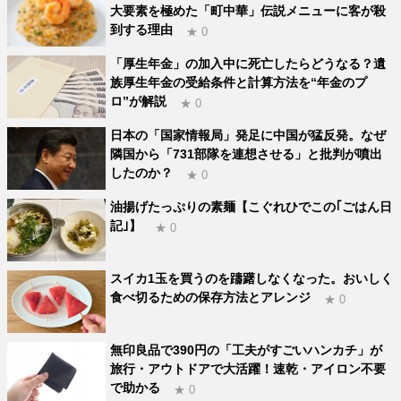
大要素を極めた「町中華」伝説メニューに客が殺
到する理由
★ 0
「厚生年金」の加入中に死亡したらどうなる？遺
族厚生年金の受給条件と計算方法を“年金のプ
ロ”が解説
★ 0
日本の「国家情報局」発足に中国が猛反発。なぜ
隣国から「731部隊を連想させる」と批判が噴出
したのか？
★ 0
油揚げたっぷりの素麺【こぐれひでこの｢ごはん日
記｣】
★ 0
スイカ1玉を買うのを躊躇しなくなった。おいしく
食べ切るための保存方法とアレンジ
★ 0
無印良品で390円の「工夫がすごいハンカチ」が
旅行・アウトドアで大活躍！速乾・アイロン不要
で助かる
★ 0