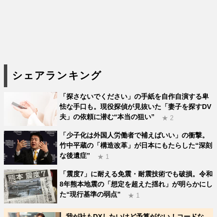
シェアランキング
「探さないでください」の手紙を自作自演する卑
怯な手口も。現役探偵が見抜いた「妻子を探すDV
夫」の依頼に潜む“本当の狙い”
★ 2
「少子化は外国人労働者で補えばいい」の衝撃。
竹中平蔵の「構造改革」が日本にもたらした“深刻
な後遺症”
★ 1
「震度7」に耐える免震・耐震技術でも破損。令和
8年熊本地震の「想定を超えた揺れ」が明らかにし
た“現行基準の弱点”
★ 1
我が社もDXしたいけど予算がない！コードな