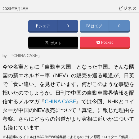
投
ビジネス
2025年9月19日
稿
日:
シェア
0
はてブ
0
Pocket
ポスト
by
『CHINA CASE』
今や名実ともに「自動車大国」となった中国。そんな隣
国の新エネルギー車（NEV）の販売を巡る報道が、日英
で「食い違い」を見せています。何がこのような事態を
招いたのでしょうか。日刊で中国の自動車業界情報を配
信するメルマガ『
CHINA CASE
』では今回、NHKとロイ
ターが中国のNEV販売について「真逆」に報じた理由を
考察。さらにどちらの報道がより実相に近いかについて
も論じています。
※本記事のタイトルはMAG2NEWS編集部によるものです／原題：ロイター「低調」、