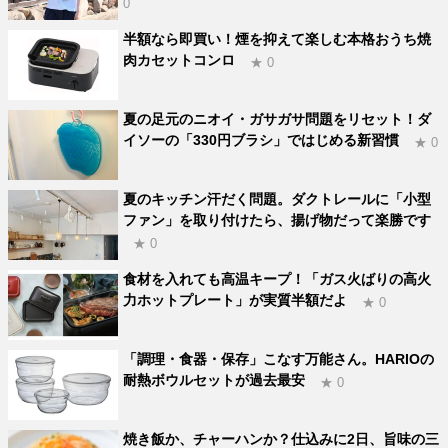
0
半額なら即買い！煙を抑えて楽しむ本格おうち焼
肉カセットコンロ
★ 0
夏の足元のニオイ・ガサガサ問題をリセット！ダ
イソーの「330円ブラシ」ではじめる新習慣
★ 0
夏のキッチン汗だく問題。ダクトレールに「小型
ファン」を取り付けたら、揚げ物だって楽勝です
★ 0
食材を入れても高温キープ！「ガス火ばりの高火
力ホットプレート」が実質半額だよ
★ 0
「調理・食器・保存」こなす万能さん。HARIOの
耐熱ボウルセットが過去最安
★ 0
焼き飯か、チャーハンか？仕込みに2日、旨味の三