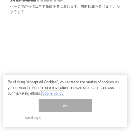
ページ内の商標は全て商標権者に属します。無断転載を禁じます。 ©
まぐまぐ！
By clicking “Accept All Cookies”, you agree to the storing of cookies on
your device to enhance site navigation, analyze site usage, and assist in
our marketing efforts.
Coolie policy
ok
settings