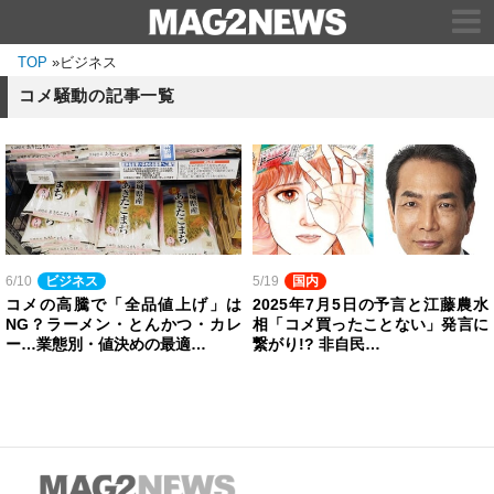
TOP
»
ビジネス
コメ騒動の記事一覧
6/10
ビジネス
5/19
国内
コメの高騰で「全品値上げ」は
2025年7月5日の予言と江藤農水
NG？ラーメン・とんかつ・カレ
相「コメ買ったことない」発言に
ー…業態別・値決めの最適…
繋がり!? 非自民…