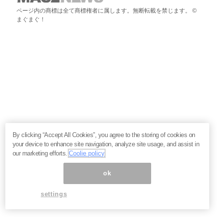
ページ内の商標は全て商標権者に属します。無断転載を禁じます。 ©
まぐまぐ！
By clicking “Accept All Cookies”, you agree to the storing of cookies on
your device to enhance site navigation, analyze site usage, and assist in
our marketing efforts.
Coolie policy
ok
settings