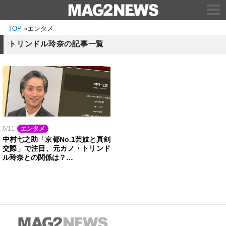
TOP
»
エンタメ
トリンドル玲奈の記事一覧
6/11
エンタメ
中村七之助「京都No.1芸妓と真剣
交際」で注目、元カノ・トリンド
ル玲奈との関係は？…