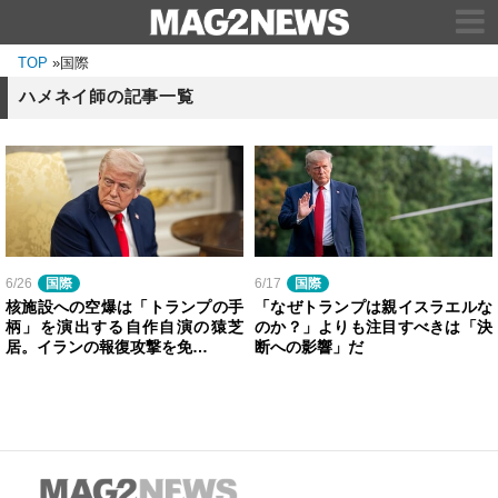
TOP
»
国際
ハメネイ師の記事一覧
6/26
国際
6/17
国際
核施設への空爆は「トランプの手
「なぜトランプは親イスラエルな
柄」を演出する自作自演の猿芝
のか？」よりも注目すべきは「決
居。イランの報復攻撃を免…
断への影響」だ