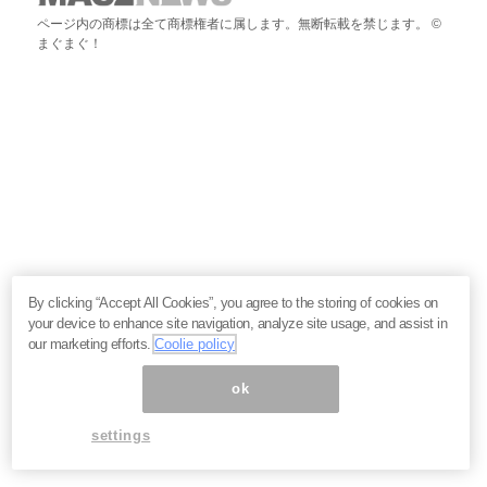
ページ内の商標は全て商標権者に属します。無断転載を禁じます。 ©
まぐまぐ！
By clicking “Accept All Cookies”, you agree to the storing of cookies on
your device to enhance site navigation, analyze site usage, and assist in
our marketing efforts.
Coolie policy
ok
settings