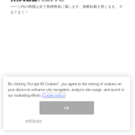
ページ内の商標は全て商標権者に属します。無断転載を禁じます。 ©
まぐまぐ！
By clicking “Accept All Cookies”, you agree to the storing of cookies on
your device to enhance site navigation, analyze site usage, and assist in
our marketing efforts.
Coolie policy
ok
settings