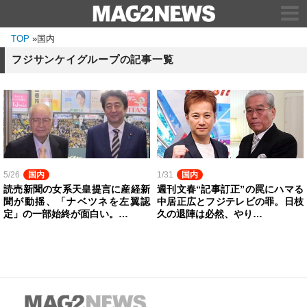
TOP
»
国内
フジサンケイグループの記事一覧
5/26
国内
1/31
国内
読売新聞の女系天皇提言に産経新
週刊文春“記事訂正”の罠にハマる
聞が動揺、「ナベツネを左翼認
中居正広とフジテレビの罪。日枝
定」の一部始終が面白い。…
久の退陣は必然、やり…