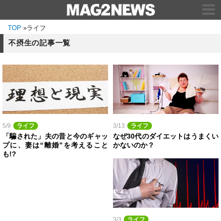
TOP
»
ライフ
不摂生の記事一覧
5/9
ライフ
3/13
ライフ
「騙された」夫の昔と今のギャッ
なぜ30代のダイエットはうまくい
プに、妻は“離婚”を考えること
かないのか？
も!?
3/3
ライフ