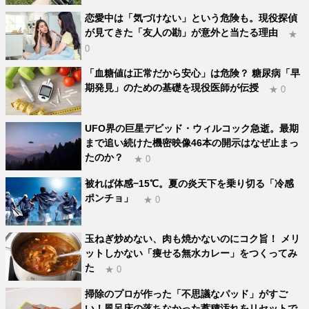
恋愛中は「気づけない」という危険も。現役探偵
が見てきた「友人の勘」が意外と当たる理由
★
0
「血糖値は正常だから安心」は危険？ 糖尿病「早
期発見」のための基礎を現役医師が伝授
★ 0
UFO界の巨星デビッド・ウィルコック急逝。最期
まで追い続けた機密映像46本の開示はなぜ止まっ
たのか？
★ 0
被れば体感−15℃。夏の炎天下を乗り切る「冷感
ポンチョ」
★ 0
玉ねぎ炒めない、肉も焼かないのにコク旨！ メリ
ットしかない「痩せる無水カレー」をつくってみ
た
★ 0
掃除のプロが作った「不思議なパッド」がすご
い！風呂床の落ちなかった蓄積汚れをリセットで