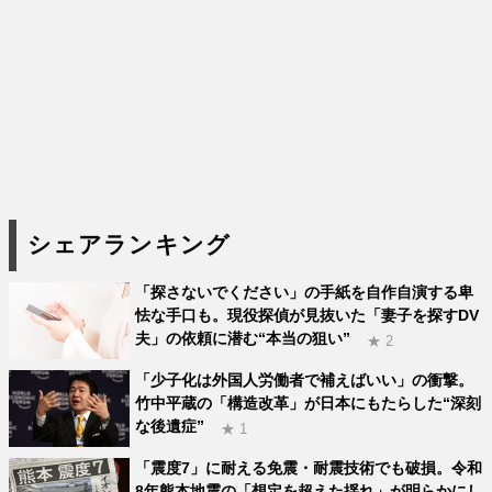
シェアランキング
「探さないでください」の手紙を自作自演する卑
怯な手口も。現役探偵が見抜いた「妻子を探すDV
夫」の依頼に潜む“本当の狙い”
★ 2
「少子化は外国人労働者で補えばいい」の衝撃。
竹中平蔵の「構造改革」が日本にもたらした“深刻
な後遺症”
★ 1
「震度7」に耐える免震・耐震技術でも破損。令和
8年熊本地震の「想定を超えた揺れ」が明らかにし