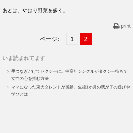
あとは、やはり野菜を多く。
print
ページ:
固
1
固
2
,
定
定
いま読まれてます
ペ
ペ
手つなぎだけでセクシーに。中高年シングルがタクシー待ちで
ー
ー
女性の心を掴む方法
ジ
ジ
ママになった東大タレントが感動。生後1か月の我が子の遊びや
学びとは