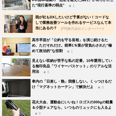
た“現行基準の弱点”
★ 1
我が社もDXしたいけど予算がない！コードな
しで業務改善ツールを作れるサービスなんて本
当にあるの？
[PR]株式会社インターパーク
高市早苗が「公約を守る首相」を演じ続けるた
め、ただそれだけ。税率1％策が背負わされた“極
めて政治的”な役割
★ 1
見えない収納が苦手な私の定番。10年愛用してい
る無印良品「ワイヤーバスケット」のリアルな活
用法
★ 0
車内の「日差し・熱」我慢しない。くっつけるだ
け「マグネットカーテン」で解決だよ
★ 0
花火大会、運動会にいいね！ロゴスの300gの軽量
＆小型チェアなら、いつものリュックにも入るよ
★ 0