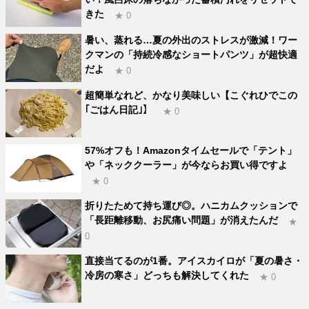
きた
★ 0
暑い、蒸れる…夏の外出のストレスが激減！ワー
クマンの「持続冷感なショートパンツ」が超快適
だよ
★ 0
超簡単なれど、かなり美味しい【こぐれひでこの
｢ごはん日記｣】
★ 0
57%オフも！Amazonタイムセールで「テント」
や「ネッククーラー」が今ならお買い得ですよ
★ 0
折りたためて持ち運び◎。ハニカムクッションで
「長距離移動、お尻痛い問題」が消えたんだ
★
0
直接当てるのが1番。アイスカイロが「夏の暑さ・
冷房の寒さ」どっちも解決してくれた
★ 0