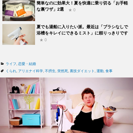
簡単なのに効果大！夏を快適に乗り切る「お手軽
な裏ワザ」2選
★ 0
夏でも湯船に入りたい派。最近は「ブラシなしで
浴槽をキレイにできるミスト」に頼りっきりです
★ 0
カ
ライフ
,
恋愛・結婚
テ
タ
くられ
,
アリエナイ科学
,
不摂生
,
突然死
,
裏技ダイエット
,
運動
,
食事
ゴ
グ
リ
ー