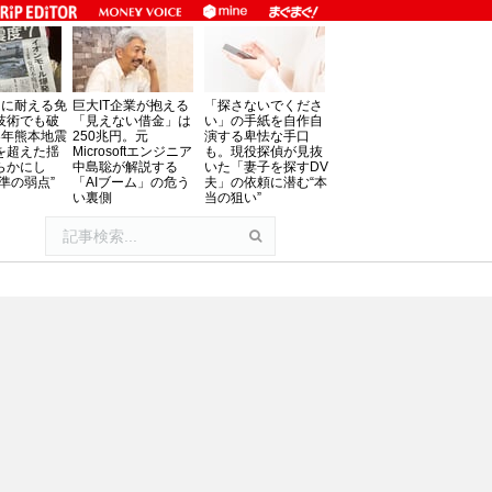
」に耐える免
巨大IT企業が抱える
「探さないでくださ
技術でも破
「見えない借金」は
い」の手紙を自作自
8年熊本地震
250兆円。元
演する卑怯な手口
を超えた揺
Microsoftエンジニア
も。現役探偵が見抜
らかにし
中島聡が解説する
いた「妻子を探すDV
準の弱点”
「AIブーム」の危う
夫」の依頼に潜む“本
い裏側
当の狙い”