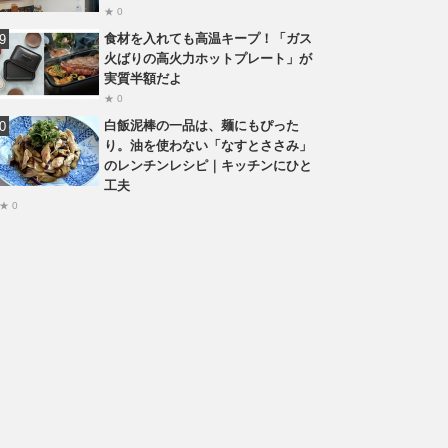
★ 0
食材を入れても高温キープ！「ガス
火ばりの高火力ホットプレート」が
実質半額だよ
★ 0
白飯泥棒の一品は、麺にもぴった
り。油を使わない「なすとささみ」
のレンチンレシピ｜キッチンにひと
工夫
★ 0