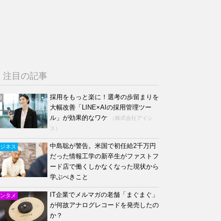
注目の記事
採用をもっと楽に！選考の歩留まりを
R
大幅改善「LINE×AIの採用管理ツー
ル」が効果的なワケ
（株式会社アイシ
ス）
中島聡が警告。米国で初任給2千万円
ジネス
だった情報工学の新卒生がファストフ
ード店で働くしかなくなった現状から
学ぶべきこと
IT企業でメルマガの老舗「まぐまぐ」
ンタメ
が何故アナログレコードを発売したの
か？