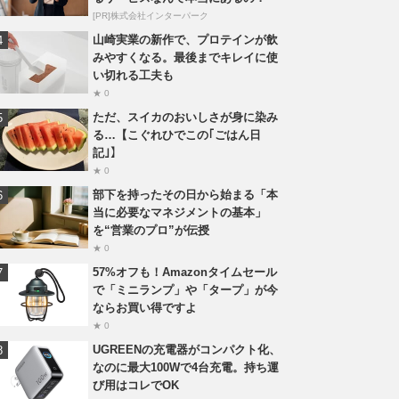
[PR]株式会社インターパーク
山崎実業の新作で、プロテインが飲
みやすくなる。最後までキレイに使
い切れる工夫も
★ 0
ただ、スイカのおいしさが身に染み
る…【こぐれひでこの｢ごはん日
記｣】
★ 0
部下を持ったその日から始まる「本
当に必要なマネジメントの基本」
を“営業のプロ”が伝授
★ 0
57%オフも！Amazonタイムセール
で「ミニランプ」や「タープ」が今
ならお買い得ですよ
★ 0
UGREENの充電器がコンパクト化、
なのに最大100Wで4台充電。持ち運
び用はコレでOK