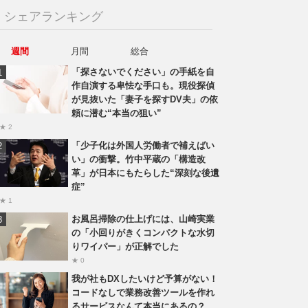
シェアランキング
週間
月間
総合
「探さないでください」の手紙を自
作自演する卑怯な手口も。現役探偵
が見抜いた「妻子を探すDV夫」の依
頼に潜む“本当の狙い”
★ 2
「少子化は外国人労働者で補えばい
い」の衝撃。竹中平蔵の「構造改
革」が日本にもたらした“深刻な後遺
症”
★ 1
お風呂掃除の仕上げには、山崎実業
の「小回りがきくコンパクトな水切
りワイパー」が正解でした
★ 0
我が社もDXしたいけど予算がない！
コードなしで業務改善ツールを作れ
るサービスなんて本当にあるの？