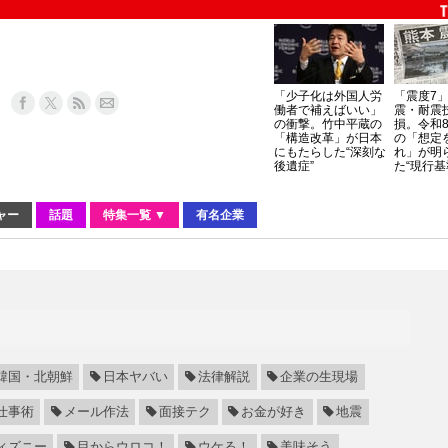
「少子化は外国人労
「震度7
働者で補えばいい」
震・耐震
の衝撃。竹中平蔵の
損。令和
「構造改革」が日本
の「想定
にもたらした“深刻な
れ」が明
後遺症”
た“現行基
ャー
話題
特集一覧 ▼
有名企業
韓国・北朝鮮
日本ヤバい
法律解説
企業の生現場
仕事術
メール作法
面接テク
お金が好き
地震
ィズニー
目からウロコ！
ウケる！
美味そう