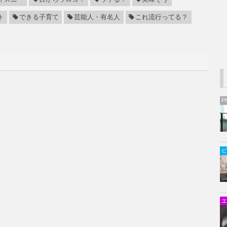
ト
できる子育て
芸能人・有名人
これ流行ってる？
P
ビ
エ