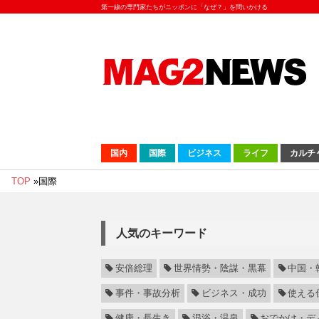
第一線の専門家たちがニッポンに「なぜ？」を問いかける
国内
国際
ビジネス
ライフ
カルチ
TOP
»
国際
人気のキーワード
安倍総理
世界情勢・陰謀・黒幕
中国・
事件・事故分析
ビジネス・成功
使える
健康・長生き
混浴・温泉
おでかけ・デ