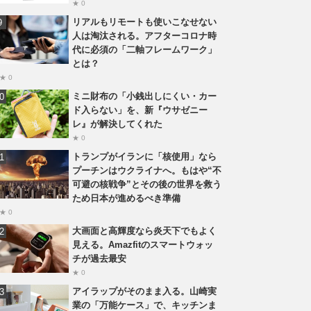
★ 0
リアルもリモートも使いこなせない
人は淘汰される。アフターコロナ時
代に必須の「二軸フレームワーク」
とは？
★ 0
ミニ財布の「小銭出しにくい・カー
ド入らない」を、新『ウサゼニー
レ』が解決してくれた
★ 0
トランプがイランに「核使用」なら
プーチンはウクライナへ。もはや“不
可避の核戦争”とその後の世界を救う
ため日本が進めるべき準備
★ 0
大画面と高輝度なら炎天下でもよく
見える。Amazfitのスマートウォッ
チが過去最安
★ 0
アイラップがそのまま入る。山崎実
業の「万能ケース」で、キッチンま