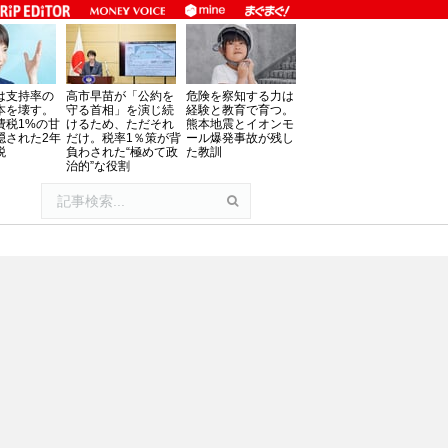
は支持率の
高市早苗が「公約を
危険を察知する力は
本を壊す。
守る首相」を演じ続
経験と教育で育つ。
費税1%の甘
けるため、ただそれ
熊本地震とイオンモ
隠された2年
だけ。税率1％策が背
ール爆発事故が残し
税
負わされた“極めて政
た教訓
治的”な役割