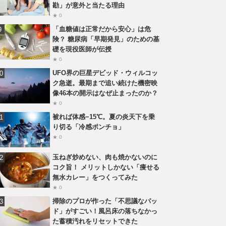
勘」が意外と当たる理由
★ 0
「血糖値は正常だから安心」は危
険？ 糖尿病「早期発見」のための基
礎を現役医師が伝授
★ 0
UFO界の巨星デビッド・ウィルコッ
ク急逝。最期まで追い続けた機密映
像46本の開示はなぜ止まったのか？
★ 0
被れば体感−15℃。夏の炎天下を乗
り切る「冷感ポンチョ」
★ 0
玉ねぎ炒めない、肉も焼かないのに
コク旨！ メリットしかない「痩せる
無水カレー」をつくってみた
★ 0
掃除のプロが作った「不思議なパッ
ド」がすごい！風呂床の落ちなかっ
た蓄積汚れをリセットできた