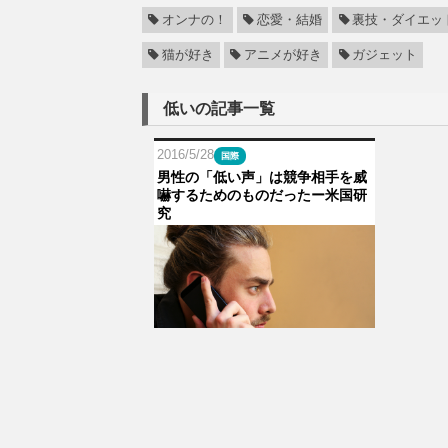
オンナの！
恋愛・結婚
裏技・ダイエッ
猫が好き
アニメが好き
ガジェット
低いの記事一覧
2016/5/28
国際
男性の「低い声」は競争相手を威
嚇するためのものだったー米国研
究