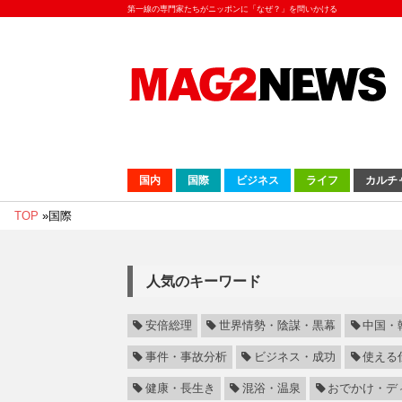
第一線の専門家たちがニッポンに「なぜ？」を問いかける
国内
国際
ビジネス
ライフ
カルチ
TOP
»
国際
人気のキーワード
安倍総理
世界情勢・陰謀・黒幕
中国・
事件・事故分析
ビジネス・成功
使える
健康・長生き
混浴・温泉
おでかけ・デ