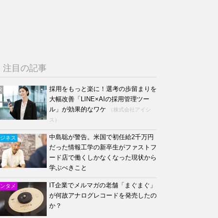
注目の記事
採用をもっと楽に！選考の歩留まりを
R
大幅改善「LINE×AIの採用管理ツー
ル」が効果的なワケ
（株式会社アイシ
ス）
中島聡が警告。米国で初任給2千万円
ジネス
だった情報工学の新卒生がファストフ
ード店で働くしかなくなった現状から
学ぶべきこと
IT企業でメルマガの老舗「まぐまぐ」
ンタメ
が何故アナログレコードを発売したの
か？