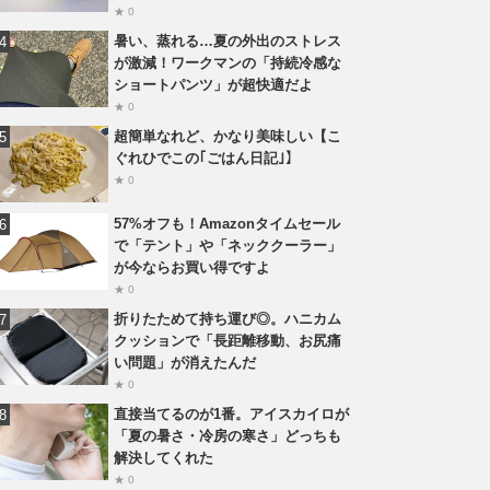
★ 0
暑い、蒸れる…夏の外出のストレス
が激減！ワークマンの「持続冷感な
ショートパンツ」が超快適だよ
★ 0
超簡単なれど、かなり美味しい【こ
ぐれひでこの｢ごはん日記｣】
★ 0
57%オフも！Amazonタイムセール
で「テント」や「ネッククーラー」
が今ならお買い得ですよ
★ 0
折りたためて持ち運び◎。ハニカム
クッションで「長距離移動、お尻痛
い問題」が消えたんだ
★ 0
直接当てるのが1番。アイスカイロが
「夏の暑さ・冷房の寒さ」どっちも
解決してくれた
★ 0