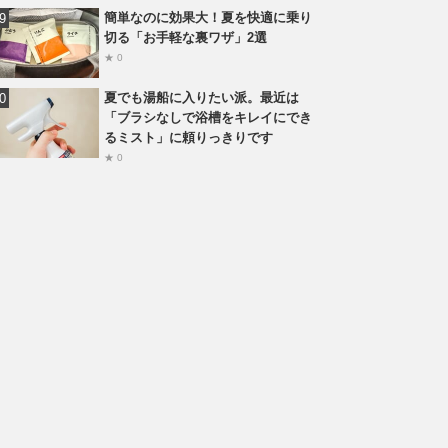
簡単なのに効果大！夏を快適に乗り
切る「お手軽な裏ワザ」2選
★ 0
夏でも湯船に入りたい派。最近は
「ブラシなしで浴槽をキレイにでき
るミスト」に頼りっきりです
★ 0