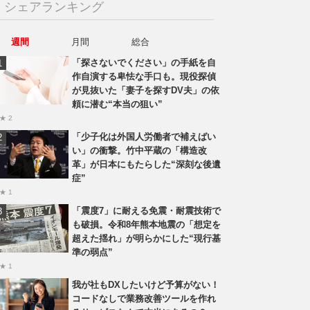
シェアランキング
週間
月間
総合
「探さないでください」の手紙を自
作自演する卑怯な手口も。現役探偵
が見抜いた「妻子を探すDV夫」の依
頼に潜む“本当の狙い”
★ 2
「少子化は外国人労働者で補えばい
い」の衝撃。竹中平蔵の「構造改
革」が日本にもたらした“深刻な後遺
症”
★ 1
「震度7」に耐える免震・耐震技術で
も破損。令和8年熊本地震の「想定を
超えた揺れ」が明らかにした“現行基
準の弱点”
★ 1
我が社もDXしたいけど予算がない！
コードなしで業務改善ツールを作れ