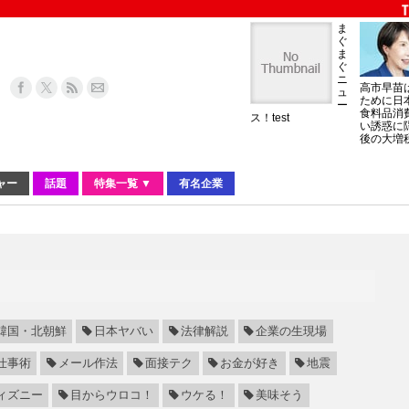
ま
ぐ
ま
ぐ
ニ
高市早苗
ュ
ために日
ー
食料品消
ス！test
い誘惑に
後の大増
ャー
話題
特集一覧 ▼
有名企業
韓国・北朝鮮
日本ヤバい
法律解説
企業の生現場
仕事術
メール作法
面接テク
お金が好き
地震
ィズニー
目からウロコ！
ウケる！
美味そう