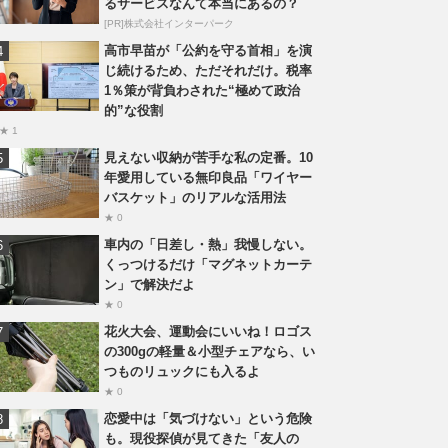
るサービスなんて本当にあるの？
[PR]株式会社インターパーク
高市早苗が「公約を守る首相」を演
じ続けるため、ただそれだけ。税率
1％策が背負わされた“極めて政治
的”な役割
★ 1
見えない収納が苦手な私の定番。10
年愛用している無印良品「ワイヤー
バスケット」のリアルな活用法
★ 0
車内の「日差し・熱」我慢しない。
くっつけるだけ「マグネットカーテ
ン」で解決だよ
★ 0
花火大会、運動会にいいね！ロゴス
の300gの軽量＆小型チェアなら、い
つものリュックにも入るよ
★ 0
恋愛中は「気づけない」という危険
も。現役探偵が見てきた「友人の