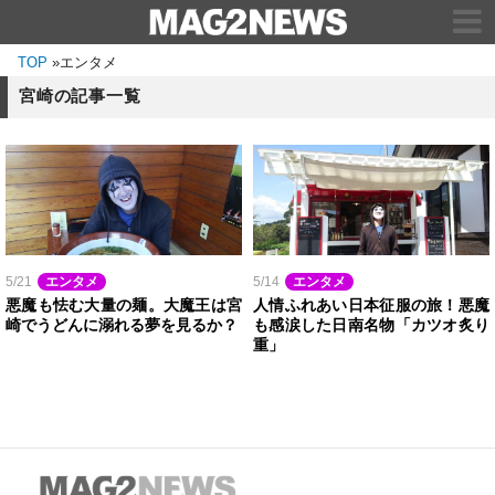
TOP
»
エンタメ
宮崎の記事一覧
5/21
エンタメ
5/14
エンタメ
悪魔も怯む大量の麺。大魔王は宮
人情ふれあい日本征服の旅！悪魔
崎でうどんに溺れる夢を見るか？
も感涙した日南名物「カツオ炙り
重」