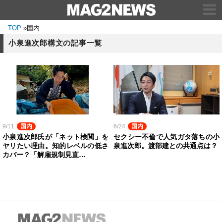
TOP
»
国内
小泉進次郎構文の記事一覧
9/11
国内
6/24
国内
小泉進次郎氏が「ネット検閲」を
セクシー不倫で人気ガタ落ちの小
ヤリたい理由。知的レベルの低さ
泉進次郎。渡部建との共通点は？
カバー？「解雇規制見直…