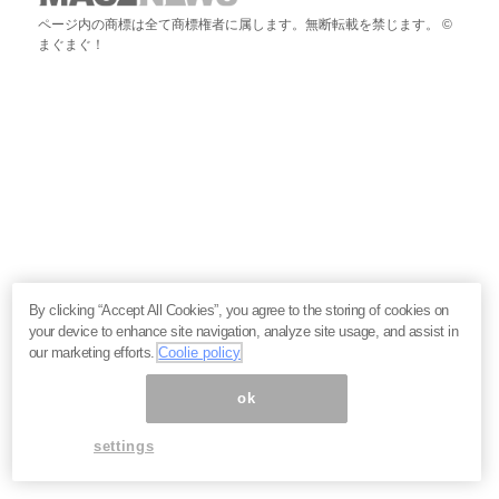
ページ内の商標は全て商標権者に属します。無断転載を禁じます。 ©
まぐまぐ！
By clicking “Accept All Cookies”, you agree to the storing of cookies on
your device to enhance site navigation, analyze site usage, and assist in
our marketing efforts.
Coolie policy
ok
settings