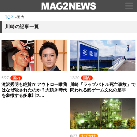
TOP
»
国内
川崎の記事一覧
5/27
国内
12/20
国内
滝沢秀明も絶賛!? アウトロー唯我
川崎「ラップバトル死亡事故」で
はなぜ殺されたのか？大頂き時代
問われる罰ゲーム文化の是非
を象徴する多摩川ス…
6/27
おでかけ