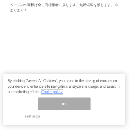
ページ内の商標は全て商標権者に属します。無断転載を禁じます。 ©
まぐまぐ！
By clicking “Accept All Cookies”, you agree to the storing of cookies on
your device to enhance site navigation, analyze site usage, and assist in
our marketing efforts.
Coolie policy
ok
settings