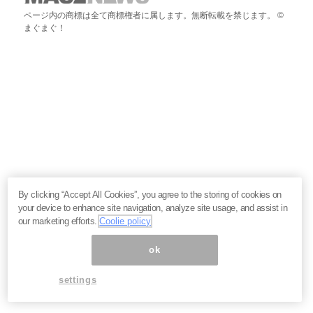
ページ内の商標は全て商標権者に属します。無断転載を禁じます。 ©
まぐまぐ！
By clicking “Accept All Cookies”, you agree to the storing of cookies on
your device to enhance site navigation, analyze site usage, and assist in
our marketing efforts.
Coolie policy
ok
settings