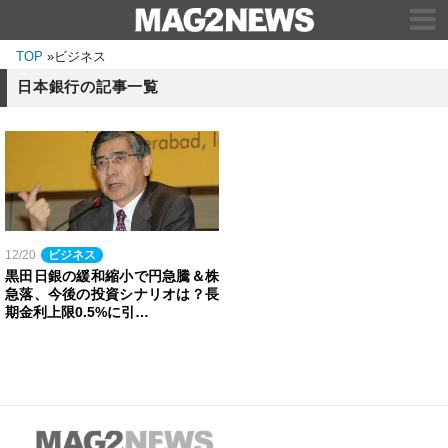
TOP
»
ビジネス
日本銀行の記事一覧
12/20
ビジネス
黒田日銀の緩和縮小で円急騰＆株
急落、今後の投資シナリオは？長
期金利上限0.5%に引…