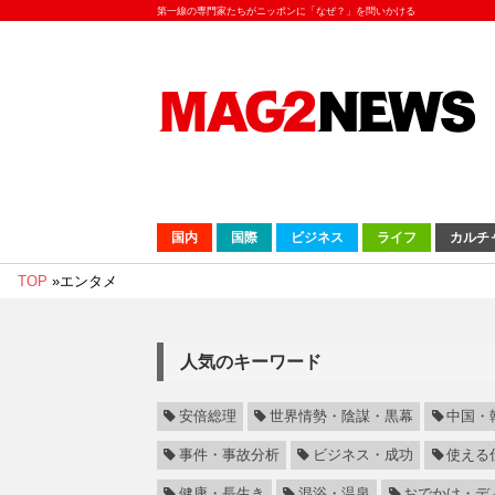
第一線の専門家たちがニッポンに「なぜ？」を問いかける
国内
国際
ビジネス
ライフ
カルチ
TOP
»
エンタメ
人気のキーワード
安倍総理
世界情勢・陰謀・黒幕
中国・
事件・事故分析
ビジネス・成功
使える
健康・長生き
混浴・温泉
おでかけ・デ