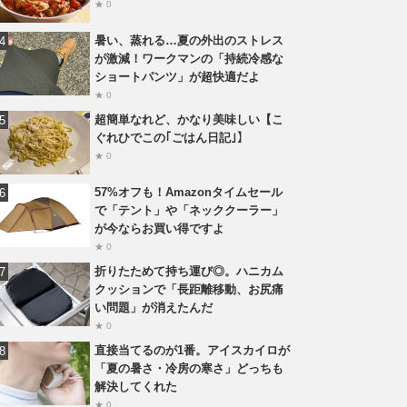
★ 0
暑い、蒸れる…夏の外出のストレス
が激減！ワークマンの「持続冷感な
ショートパンツ」が超快適だよ
★ 0
超簡単なれど、かなり美味しい【こ
ぐれひでこの｢ごはん日記｣】
★ 0
57%オフも！Amazonタイムセール
で「テント」や「ネッククーラー」
が今ならお買い得ですよ
★ 0
折りたためて持ち運び◎。ハニカム
クッションで「長距離移動、お尻痛
い問題」が消えたんだ
★ 0
直接当てるのが1番。アイスカイロが
「夏の暑さ・冷房の寒さ」どっちも
解決してくれた
★ 0