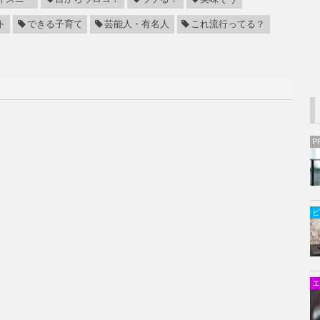
ト
できる子育て
芸能人・有名人
これ流行ってる？
P
ビ
エ