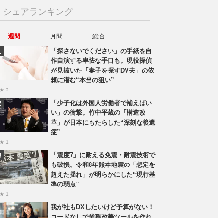
シェアランキング
週間
月間
総合
「探さないでください」の手紙を自
作自演する卑怯な手口も。現役探偵
が見抜いた「妻子を探すDV夫」の依
頼に潜む“本当の狙い”
★ 2
「少子化は外国人労働者で補えばい
い」の衝撃。竹中平蔵の「構造改
革」が日本にもたらした“深刻な後遺
症”
★ 1
「震度7」に耐える免震・耐震技術で
も破損。令和8年熊本地震の「想定を
超えた揺れ」が明らかにした“現行基
準の弱点”
★ 1
我が社もDXしたいけど予算がない！
コードなしで業務改善ツールを作れ