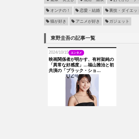
オンナの！
恋愛・結婚
裏技・ダイエッ
猫が好き
アニメが好き
ガジェット
東野圭吾の記事一覧
2024/10/15
エンタメ
映画関係者が明かす、有村架純の
「異常な好感度」…福山雅治と初
共演の「ブラック・ショ…