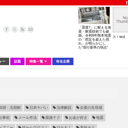
「震度7」に耐える免
震・耐震技術でも破
損。令和8年熊本地震
ス！test
の「想定を超えた揺
れ」が明らかにし
た“現行基準の弱点”
ャー
話題
特集一覧 ▼
有名企業
韓国・北朝鮮
日本ヤバい
法律解説
企業の生現場
仕事術
メール作法
面接テク
お金が好き
地震
ィズニー
目からウロコ！
ウケる！
美味そう