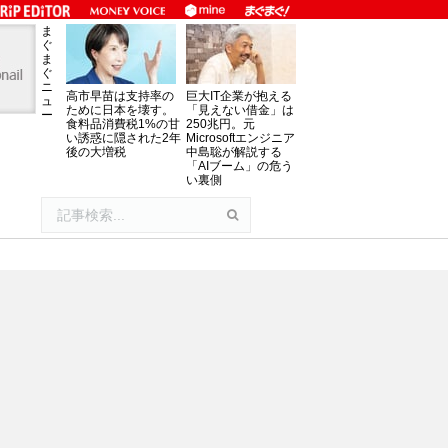
ま
ぐ
ま
ぐ
ニ
高市早苗は支持率の
巨大IT企業が抱える
ュ
ために日本を壊す。
「見えない借金」は
ー
食料品消費税1%の甘
250兆円。元
い誘惑に隠された2年
Microsoftエンジニア
後の大増税
中島聡が解説する
「AIブーム」の危う
い裏側