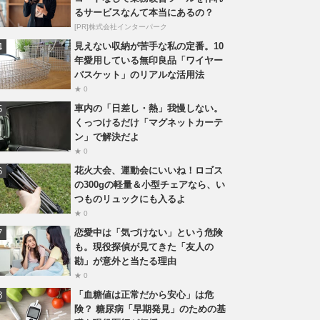
るサービスなんて本当にあるの？
[PR]株式会社インターパーク
見えない収納が苦手な私の定番。10
年愛用している無印良品「ワイヤー
バスケット」のリアルな活用法
★ 0
車内の「日差し・熱」我慢しない。
くっつけるだけ「マグネットカーテ
ン」で解決だよ
★ 0
花火大会、運動会にいいね！ロゴス
の300gの軽量＆小型チェアなら、い
つものリュックにも入るよ
★ 0
恋愛中は「気づけない」という危険
も。現役探偵が見てきた「友人の
勘」が意外と当たる理由
★ 0
「血糖値は正常だから安心」は危
険？ 糖尿病「早期発見」のための基