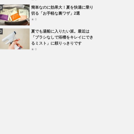
簡単なのに効果大！夏を快適に乗り
切る「お手軽な裏ワザ」2選
★ 0
夏でも湯船に入りたい派。最近は
「ブラシなしで浴槽をキレイにでき
るミスト」に頼りっきりです
★ 0