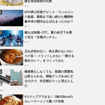
礎を現役医師が伝授
★ 0
UFO界の巨星デビッド・ウィルコッ
ク急逝。最期まで追い続けた機密映
像46本の開示はなぜ止まったのか？
★ 0
被れば体感−15℃。夏の炎天下を乗
り切る「冷感ポンチョ」
★ 0
玉ねぎ炒めない、肉も焼かないのに
コク旨！ メリットしかない「痩せる
無水カレー」をつくってみた
★ 0
模様替えしなくても、部屋の雰囲気
は変えられる。掃除グッズを±0にす
るだけで、生活感がスッと消えたん
だ
★ 0
4ステップでできる！ 1食438kcalの
カレーラーメンで夏バテ対策