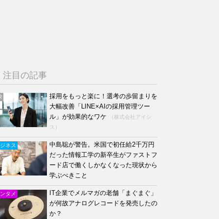
注目の記事
採用をもっと楽に！選考の歩留まりを
R
大幅改善「LINE×AIの採用管理ツー
ル」が効果的なワケ
（株式会社アイシ
ス）
中島聡が警告。米国で初任給2千万円
ジネス
だった情報工学の新卒生がファストフ
ード店で働くしかなくなった現状から
学ぶべきこと
IT企業でメルマガの老舗「まぐまぐ」
ンタメ
が何故アナログレコードを発売したの
か？