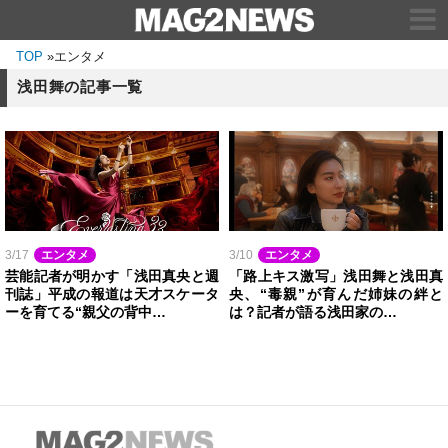
TOP
»
エンタメ
浅田舞の記事一覧
3/17
エンタメ
3/10
エンタメ
芸能記者が明かす「浅田真央と週
「路上キス激写」浅田舞と浅田真
刊誌」平成の報道は天才スケータ
央、“毒親”が育んだ姉妹の絆と
ーを育てる“親父の背中…
は？記者が語る浅田家の…