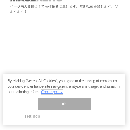
ページ内の商標は全て商標権者に属します。無断転載を禁じます。 ©
まぐまぐ！
By clicking “Accept All Cookies”, you agree to the storing of cookies on
your device to enhance site navigation, analyze site usage, and assist in
our marketing efforts.
Coolie policy
ok
settings