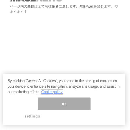
ページ内の商標は全て商標権者に属します。無断転載を禁じます。 ©
まぐまぐ！
By clicking “Accept All Cookies”, you agree to the storing of cookies on
your device to enhance site navigation, analyze site usage, and assist in
our marketing efforts.
Coolie policy
ok
settings