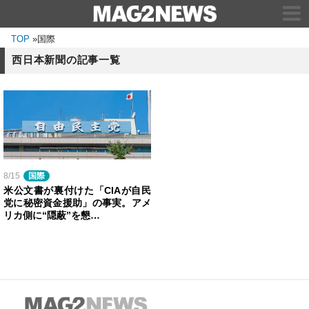
TOP
»
国際
西日本新聞の記事一覧
8/15
国際
米公文書が裏付けた「CIAが自民
党に秘密資金援助」の事実。アメ
リカ側に“隠蔽”を懇…