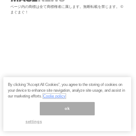
ページ内の商標は全て商標権者に属します。無断転載を禁じます。 ©
まぐまぐ！
By clicking “Accept All Cookies”, you agree to the storing of cookies on
your device to enhance site navigation, analyze site usage, and assist in
our marketing efforts.
Coolie policy
ok
settings