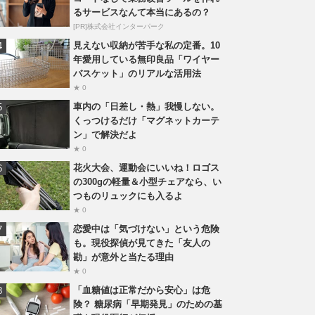
るサービスなんて本当にあるの？
[PR]株式会社インターパーク
見えない収納が苦手な私の定番。10
年愛用している無印良品「ワイヤー
バスケット」のリアルな活用法
★ 0
車内の「日差し・熱」我慢しない。
くっつけるだけ「マグネットカーテ
ン」で解決だよ
★ 0
花火大会、運動会にいいね！ロゴス
の300gの軽量＆小型チェアなら、い
つものリュックにも入るよ
★ 0
恋愛中は「気づけない」という危険
も。現役探偵が見てきた「友人の
勘」が意外と当たる理由
★ 0
「血糖値は正常だから安心」は危
険？ 糖尿病「早期発見」のための基