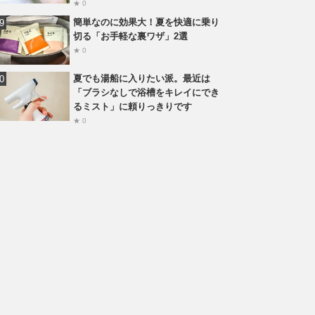
★ 0
簡単なのに効果大！夏を快適に乗り
切る「お手軽な裏ワザ」2選
★ 0
夏でも湯船に入りたい派。最近は
「ブラシなしで浴槽をキレイにでき
るミスト」に頼りっきりです
★ 0