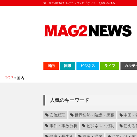
第一線の専門家たちがニッポンに「なぜ？」を問いかける
国内
国際
ビジネス
ライフ
カルチ
TOP
»
国内
人気のキーワード
安倍総理
世界情勢・陰謀・黒幕
中国・
事件・事故分析
ビジネス・成功
使える
健康・長生き
混浴・温泉
おでかけ・デ