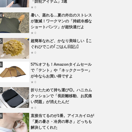
「防犯アイテム」3選
★ 0
暑い、蒸れる…夏の外出のストレス
が激減！ワークマンの「持続冷感な
ショートパンツ」が超快適だよ
★ 0
超簡単なれど、かなり美味しい【こ
ぐれひでこの｢ごはん日記｣】
★ 0
57%オフも！Amazonタイムセール
で「テント」や「ネッククーラー」
が今ならお買い得ですよ
★ 0
折りたためて持ち運び◎。ハニカム
クッションで「長距離移動、お尻痛
い問題」が消えたんだ
★ 0
直接当てるのが1番。アイスカイロが
「夏の暑さ・冷房の寒さ」どっちも
解決してくれた