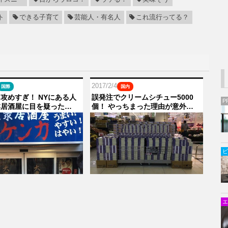
ト
できる子育て
芸能人・有名人
これ流行ってる？
2017/2/4
国際
国内
攻めすぎ！ NYにある人
誤発注でクリームシチュー5000
P
本居酒屋に目を疑った…
個！ やっちまった理由が意外…
ビ
エ