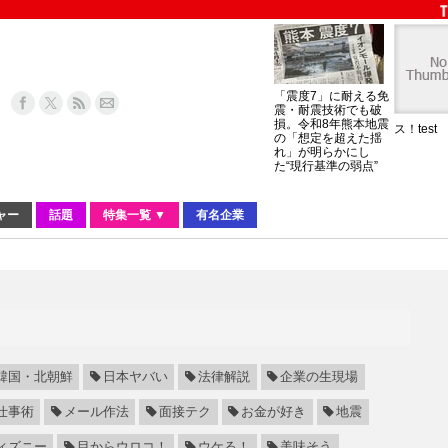
「震度7」に耐える免
震・耐震技術でも破
損。令和8年熊本地震
ス！test
の「想定を超えた揺
れ」が明らかにし
た“現行基準の弱点”
ャー
話題
特集一覧 ▼
有名企業
韓国・北朝鮮
日本ヤバい
法律解説
企業の生現場
仕事術
メール作法
面接テク
お金が好き
地震
ィズニー
目からウロコ！
ウケる！
美味そう