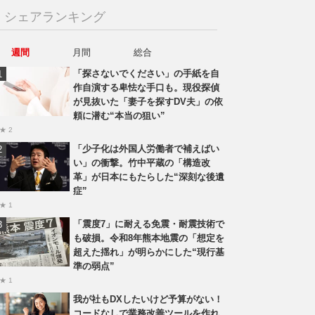
シェアランキング
週間
月間
総合
「探さないでください」の手紙を自
作自演する卑怯な手口も。現役探偵
が見抜いた「妻子を探すDV夫」の依
頼に潜む“本当の狙い”
★ 2
「少子化は外国人労働者で補えばい
い」の衝撃。竹中平蔵の「構造改
革」が日本にもたらした“深刻な後遺
症”
★ 1
「震度7」に耐える免震・耐震技術で
も破損。令和8年熊本地震の「想定を
超えた揺れ」が明らかにした“現行基
準の弱点”
★ 1
我が社もDXしたいけど予算がない！
コードなしで業務改善ツールを作れ