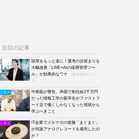
注目の記事
採用をもっと楽に！選考の歩留まりを
R
大幅改善「LINE×AIの採用管理ツー
ル」が効果的なワケ
（株式会社アイシ
ス）
中島聡が警告。米国で初任給2千万円
ジネス
だった情報工学の新卒生がファストフ
ード店で働くしかなくなった現状から
学ぶべきこと
IT企業でメルマガの老舗「まぐまぐ」
ンタメ
が何故アナログレコードを発売したの
か？