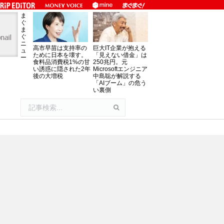
ま
ぐ
ま
ぐ
ニ
高市早苗は支持率の
巨大IT企業が抱える
ュ
ために日本を壊す。
「見えない借金」は
ー
食料品消費税1%の甘
250兆円。元
い誘惑に隠された2年
Microsoftエンジニア
後の大増税
中島聡が解説する
「AIブーム」の危う
い裏側