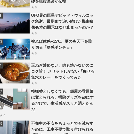
礎を現役医師が伝授
★ 0
UFO界の巨星デビッド・ウィルコッ
ク急逝。最期まで追い続けた機密映
像46本の開示はなぜ止まったのか？
★ 0
被れば体感−15℃。夏の炎天下を乗
り切る「冷感ポンチョ」
★ 0
玉ねぎ炒めない、肉も焼かないのに
コク旨！ メリットしかない「痩せる
無水カレー」をつくってみた
★ 0
模様替えしなくても、部屋の雰囲気
は変えられる。掃除グッズを±0にす
るだけで、生活感がスッと消えたん
だ
★ 0
不在中の不安をちょっとでも減らす
ために。工事不要で取り付けられる