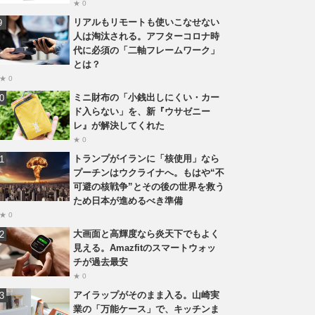
★ 0
リアルもリモートも使いこなせない
人は淘汰される。アフターコロナ時
代に必須の「二軸フレームワーク」
とは？
★ 0
ミニ財布の「小銭出しにくい・カー
ド入らない」を、新『ウサゼニー
レ』が解決してくれた
★ 0
トランプがイランに「核使用」なら
プーチンはウクライナへ。もはや“不
可避の核戦争”とその後の世界を救う
ため日本が進めるべき準備
★ 0
大画面と高輝度なら炎天下でもよく
見える。Amazfitのスマートウォッ
チが過去最安
★ 0
アイラップがそのまま入る。山崎実
業の「万能ケース」で、キッチンま