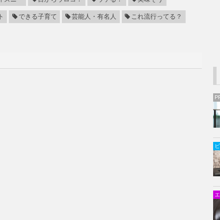
ト
できる子育て
芸能人・有名人
これ流行ってる？
P
ビ
エ