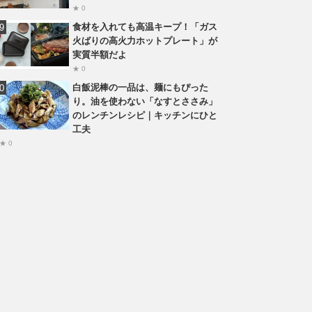
★ 0
食材を入れても高温キープ！「ガス
火ばりの高火力ホットプレート」が
実質半額だよ
★ 0
白飯泥棒の一品は、麺にもぴった
り。油を使わない「なすとささみ」
のレンチンレシピ｜キッチンにひと
工夫
★ 0