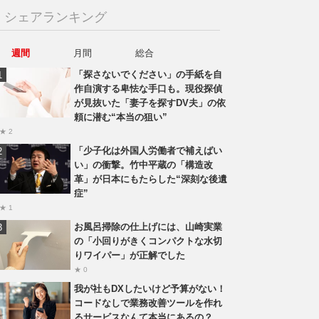
シェアランキング
週間
月間
総合
「探さないでください」の手紙を自
作自演する卑怯な手口も。現役探偵
が見抜いた「妻子を探すDV夫」の依
頼に潜む“本当の狙い”
★ 2
「少子化は外国人労働者で補えばい
い」の衝撃。竹中平蔵の「構造改
革」が日本にもたらした“深刻な後遺
症”
★ 1
お風呂掃除の仕上げには、山崎実業
の「小回りがきくコンパクトな水切
りワイパー」が正解でした
★ 0
我が社もDXしたいけど予算がない！
コードなしで業務改善ツールを作れ
るサービスなんて本当にあるの？