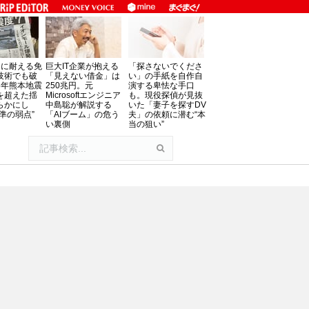
」に耐える免
巨大IT企業が抱える
「探さないでくださ
技術でも破
「見えない借金」は
い」の手紙を自作自
8年熊本地震
250兆円。元
演する卑怯な手口
を超えた揺
Microsoftエンジニア
も。現役探偵が見抜
らかにし
中島聡が解説する
いた「妻子を探すDV
準の弱点”
「AIブーム」の危う
夫」の依頼に潜む“本
い裏側
当の狙い”