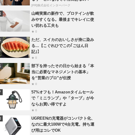
[PR]株式会社インターパーク
山崎実業の新作で、プロテインが飲
みやすくなる。最後までキレイに使
い切れる工夫も
★ 0
ただ、スイカのおいしさが身に染み
る…【こぐれひでこの｢ごはん日
記｣】
★ 0
部下を持ったその日から始まる「本
当に必要なマネジメントの基本」
を“営業のプロ”が伝授
★ 0
57%オフも！Amazonタイムセール
で「ミニランプ」や「タープ」が今
ならお買い得ですよ
★ 0
UGREENの充電器がコンパクト化、
なのに最大100Wで4台充電。持ち運
び用はコレでOK