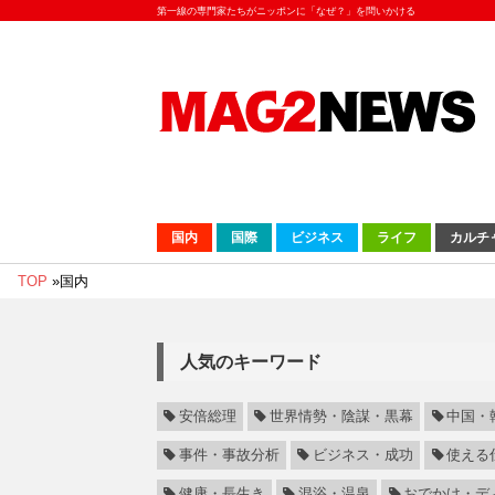
第一線の専門家たちがニッポンに「なぜ？」を問いかける
国内
国際
ビジネス
ライフ
カルチ
TOP
»
国内
人気のキーワード
安倍総理
世界情勢・陰謀・黒幕
中国・
事件・事故分析
ビジネス・成功
使える
健康・長生き
混浴・温泉
おでかけ・デ