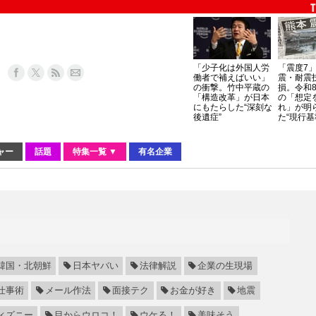
「少子化は外国人労
「震度7
働者で補えばいい」
震・耐震
の衝撃。竹中平蔵の
損。令和
「構造改革」が日本
の「想定
にもたらした“深刻な
れ」が明
後遺症”
た“現行基
ャー
話題
特集一覧 ▼
有名企業
韓国・北朝鮮
日本ヤバい
法律解説
企業の生現場
仕事術
メール作法
面接テク
お金が好き
地震
ィズニー
目からウロコ！
ウケる！
美味そう