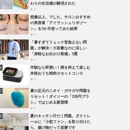
わりの生活感が解消された
★ 0
想像以上、でした。サロンおすすめ
の美容液「アイラッシュリポゾー
ン」を3か月使ってみた結果
★ 0
「暑すぎてリュック背負えない問
題」が解決！大容量なのに涼しい
「身軽なお出かけ装備」3選
★ 0
半額なら即買い！煙を抑えて楽しむ
本格おうち焼肉カセットコンロ
★ 0
夏の足元のニオイ・ガサガサ問題を
リセット！ダイソーの「330円ブラ
シ」ではじめる新習慣
★ 0
夏のキッチン汗だく問題。ダクトレ
ールに「小型ファン」を取り付けた
ら、揚げ物だって楽勝です