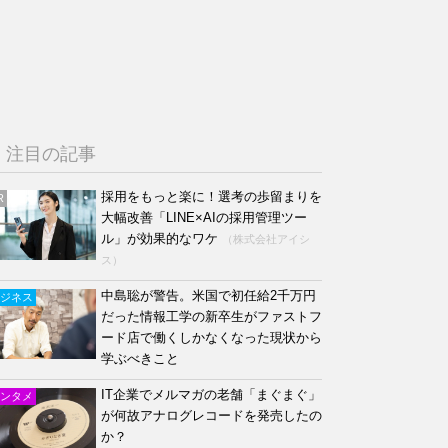
注目の記事
採用をもっと楽に！選考の歩留まりを
R
大幅改善「LINE×AIの採用管理ツー
ル」が効果的なワケ
（株式会社アイシ
ス）
中島聡が警告。米国で初任給2千万円
ジネス
だった情報工学の新卒生がファストフ
ード店で働くしかなくなった現状から
学ぶべきこと
IT企業でメルマガの老舗「まぐまぐ」
ンタメ
が何故アナログレコードを発売したの
か？