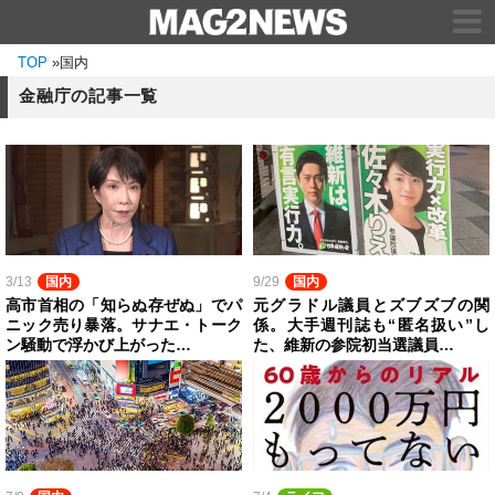
TOP
»
国内
金融庁の記事一覧
3/13
国内
9/29
国内
高市首相の「知らぬ存ぜぬ」でパ
元グラドル議員とズブズブの関
ニック売り暴落。サナエ・トーク
係。大手週刊誌も“匿名扱い”し
ン騒動で浮かび上がった…
た、維新の参院初当選議員…