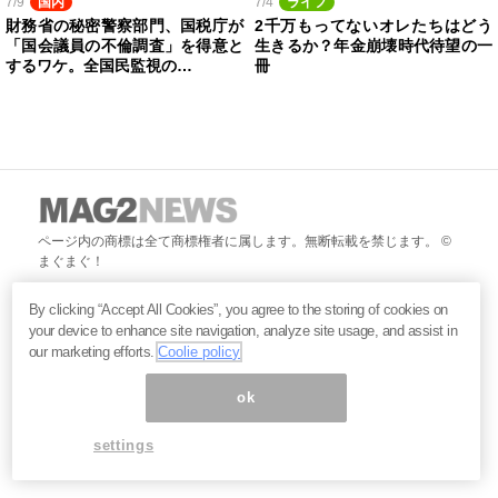
7/9
国内
7/4
ライフ
財務省の秘密警察部門、国税庁が
2千万もってないオレたちはどう
「国会議員の不倫調査」を得意と
生きるか？年金崩壊時代待望の一
するワケ。全国民監視の…
冊
ページ内の商標は全て商標権者に属します。無断転載を禁じます。 ©
まぐまぐ！
By clicking “Accept All Cookies”, you agree to the storing of cookies on
your device to enhance site navigation, analyze site usage, and assist in
our marketing efforts.
Coolie policy
ok
settings