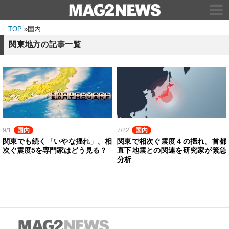
TOP
»
国内
関東地方の記事一覧
9/1
国内
7/22
国内
関東でも続く「いやな揺れ」。相
関東で相次ぐ震度４の揺れ。首都
次ぐ震度5を専門家はどう見る？
直下地震との関連を研究家が緊急
分析