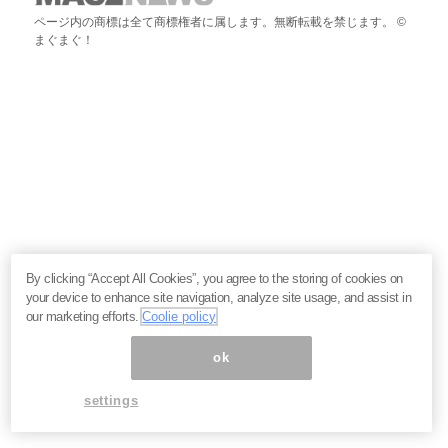
ページ内の商標は全て商標権者に属します。無断転載を禁じます。 ©
まぐまぐ！
By clicking “Accept All Cookies”, you agree to the storing of cookies on
your device to enhance site navigation, analyze site usage, and assist in
our marketing efforts.
Coolie policy
ok
settings