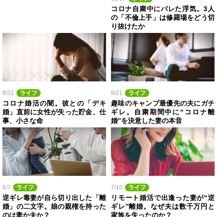
コロナ自粛中にバレた浮気。3人
の「不倫上手」は修羅場をどう切
り抜けたか
8/31
ライフ
8/21
ライフ
コロナ婚活の闇。彼との「デキ
趣味のキャンプ最優先の夫にガチ
婚」直前に女性が失った貯金、仕
ギレ。自粛期間中に“コロナ離
事、小さな命
婚”を決意した妻の本音
8/7
ライフ
7/10
ライフ
逆ギレ毒妻が自ら切り出した「離
リモート婚活で出逢った妻が“逆
婚」の二文字。娘の親権を持った
ギレ”離婚。なぜ夫は数千万円と
のは妻か夫か？
家族を失ったのか？