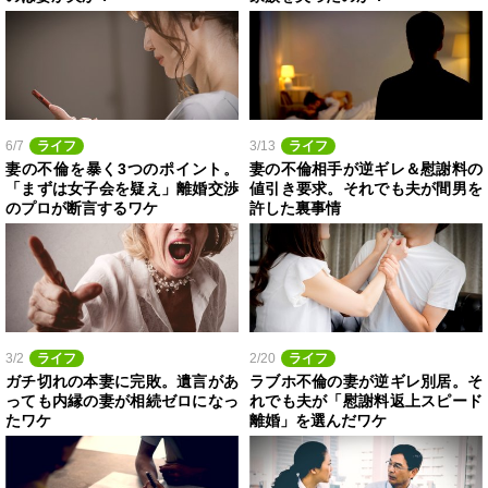
6/7
ライフ
3/13
ライフ
妻の不倫を暴く3つのポイント。
妻の不倫相手が逆ギレ＆慰謝料の
「まずは女子会を疑え」離婚交渉
値引き要求。それでも夫が間男を
のプロが断言するワケ
許した裏事情
3/2
ライフ
2/20
ライフ
ガチ切れの本妻に完敗。遺言があ
ラブホ不倫の妻が逆ギレ別居。そ
っても内縁の妻が相続ゼロになっ
れでも夫が「慰謝料返上スピード
たワケ
離婚」を選んだワケ