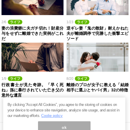
2/6
ライフ
1/23
ライフ
妻の浪費癖に夫ガチ切れ！財産分
逆ギレ妻「鬼の散財」耐えかねた
与をせずに離婚できた実例がこれ
夫が離婚調停で完勝した衝撃エピ
だ
ソード
1/9
ライフ
8/20
ライフ
行政書士が見た奇跡。「早く死
離婚のプロが女子に教える「結婚
ね」孫に暴行されていた亡き父の
相手に選ぶとヤバイ男」32の特徴
意外な遺言
By clicking “Accept All Cookies”, you agree to the storing of cookies on
your device to enhance site navigation, analyze site usage, and assist in
our marketing efforts.
Coolie policy
ok