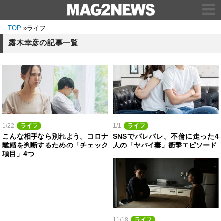
TOP
»
ライフ
露木幸彦の記事一覧
1/22
ライフ
1/1
ライフ
こんな相手なら別れよう。コロナ
SNSでバレバレ。不倫に走った4
離婚を判断するための「チェック
人の「ヤバイ妻」衝撃エピソード
項目」4つ
11/18
ライフ