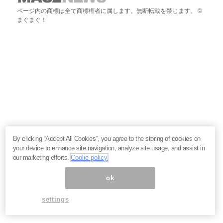
ページ内の商標は全て商標権者に属します。無断転載を禁じます。 ©
まぐまぐ！
By clicking “Accept All Cookies”, you agree to the storing of cookies on
your device to enhance site navigation, analyze site usage, and assist in
our marketing efforts.
Coolie policy
ok
settings