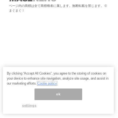
ページ内の商標は全て商標権者に属します。無断転載を禁じます。 ©
まぐまぐ！
By clicking “Accept All Cookies”, you agree to the storing of cookies on
your device to enhance site navigation, analyze site usage, and assist in
our marketing efforts.
Coolie policy
ok
settings