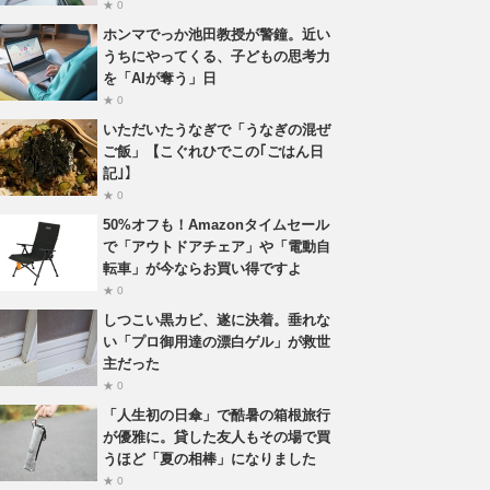
★ 0
ホンマでっか池田教授が警鐘。近い
うちにやってくる、子どもの思考力
を「AIが奪う」日
★ 0
いただいたうなぎで「うなぎの混ぜ
ご飯」【こぐれひでこの｢ごはん日
記｣】
★ 0
50%オフも！Amazonタイムセール
で「アウトドアチェア」や「電動自
転車」が今ならお買い得ですよ
★ 0
しつこい黒カビ、遂に決着。垂れな
い「プロ御用達の漂白ゲル」が救世
主だった
★ 0
「人生初の日傘」で酷暑の箱根旅行
が優雅に。貸した友人もその場で買
うほど「夏の相棒」になりました
★ 0