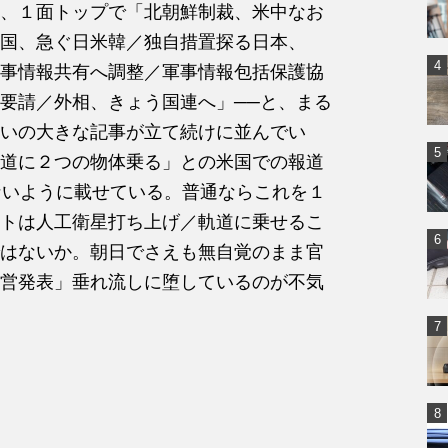
、１面トップで「北朝鮮制裁、米中なお
国、急ぐ日米韓／独自措置探る日本、
事情報共有へ調整／軍事情報包括保護協
要請／外相、きょう国連へ」──と、まる
いの大きな記事が立て続けに並んでい
道に２つの物体乗る」との米国での報道
ないように載せている。普通ならこれを１
トは人工衛星打ち上げ／軌道に乗せるこ
はないか。朝日でさえも無自覚のまま官
営発表」垂れ流しに堕しているのが不気