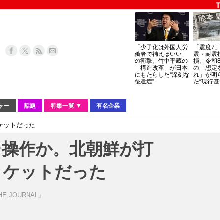
「少子化は外国人労
「震度7
働者で補えばいい」
震・耐震
の衝撃。竹中平蔵の
損。令和
「構造改革」が日本
の「想定
にもたらした“深刻な
れ」が明
後遺症”
た“現行基
ャー
話題
特集一覧 ▼
有名企業
ケットだった
ジ操作か。北朝鮮が打
ロケットだった
 JOURNAL』