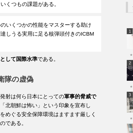
、いくつもの課題がある。
ルのいくつかの性能をマスターする助け
達しうる実用に足る核弾頭付きのICBM
。
★
として国際水準
である。
自衛隊の虚偽
★
発射は何ら日本にとっての
軍事的脅威で
「北朝鮮は怖い」という印象を宣布し
をめぐる安全保障環境はますます厳しく
★
のである。