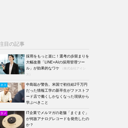
注目の記事
採用をもっと楽に！選考の歩留まりを
大幅改善「LINE×AIの採用管理ツー
ル」が効果的なワケ
（株式会社アイシ
ス）
中島聡が警告。米国で初任給2千万円
ジネス
だった情報工学の新卒生がファストフ
ード店で働くしかなくなった現状から
学ぶべきこと
IT企業でメルマガの老舗「まぐまぐ」
ンタメ
が何故アナログレコードを発売したの
か？