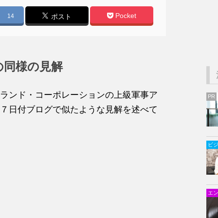
Pocket
14
ポスト
の同様の見解
ランド・コーポレーションの上級軍事ア
PR
７日付ブログで似たような見解を述べて
ビ
エ