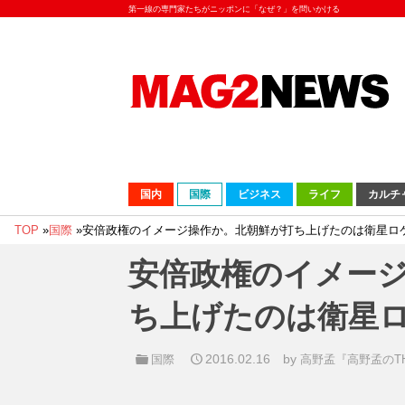
第一線の専門家たちがニッポンに「なぜ？」を問いかける
国内
国際
ビジネス
ライフ
カルチ
TOP
»
国際
»
安倍政権のイメージ操作か。北朝鮮が打ち上げたのは衛星ロ
安倍政権のイメー
ち上げたのは衛星
2016.02.16
by
国際
高野孟『高野孟のTHE