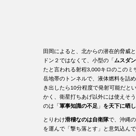
田岡によると、北からの潜在的脅威と
ドン２ではなくて、小型の「
ムスダン
たと言われる射程3,000キロのこの
岳地帯のトンネルで、液体燃料を詰め
き出したら10分程度で発射可能だと
かく、衛星打ちあげ以外には使えそう
のは「
軍事知識の不足
」
を天下に晒し
とりわけ
滑稽なのは自衛隊
で、沖縄の
を運んで「撃ち落とす」と意気込んで