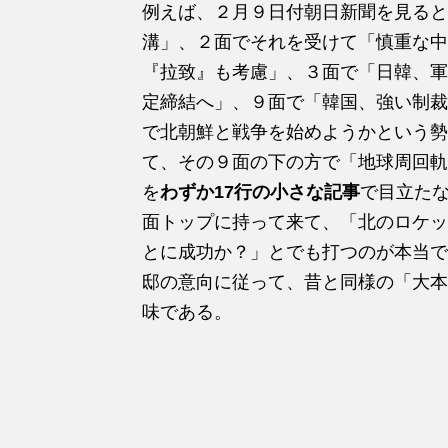
例えば、２月９日付朝日新聞を見ると
溝」、２面でそれを受けて「慎重な中
『拉致』も考慮」、３面で「日韓、軍
定締結へ」、９面で「韓国、強い制裁
で北朝鮮と戦争を始めようかという勢
て、その９面の下の方で「地球周回軌
を
わずか17行の小さな記事
で目立た
面トップに持って来て、「北のロケッ
とに成功か？」とでも打つのが本当で
邸の意向に従って、昔と同様の「大本
味である。