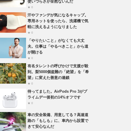
使いづらさが全然ないんだ
★ 0
汗やファンデが気になるキャップ。
専用ネットを使ったら、洗濯機で気
軽に洗えるようになりました
★ 0
「やりたいこと」がなくても大丈
夫。仕事は「やるべきこと」から道
が開ける
★ 0
有名タレントの呼びかけで支援が殺
到。梨5000個盗難の「絶望」を「希
望」に変えた善意の連鎖
★ 0
待ってました。AirPods Pro 3がプ
ライムデー後初の14%オフです
★ 0
車の安全装備、用意してる？高速道
路の「もしも」に、車内から設置で
きて安心なんだ