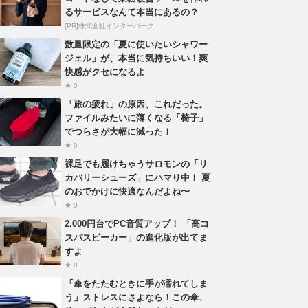
るサービスなんて本当にあるの？
[PR]株式会社インターパーク
数量限定の「夏に使いたいシャワー
ジェル」が、本当に気持ちいい！爽
快感がクセになるよ
★ 0
「旅の疲れ」の原因、これだった。
ファイルみたいに薄くなる「椅子」
でつらさが大幅に減った！
★ 0
裸足でも履けちゃうサロモンの「リ
カバリーシューズ」にハマり中！ 夏
のおでかけに快適なんだよね〜
★ 0
2,000円台でPC音質アップ！ 「高コ
スパスピーカー」の進化版が出てま
すよ
★ 0
「傘をたたむときに手が濡れてしま
う」ストレスにさよなら！この傘、