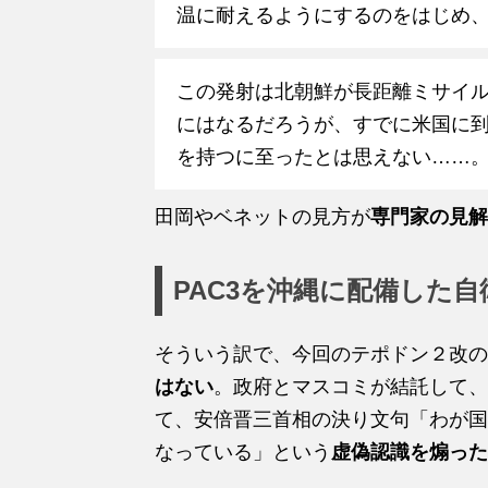
温に耐えるようにするのをはじめ
この発射は北朝鮮が長距離ミサイ
にはなるだろうが、すでに米国に到
を持つに至ったとは思えない……
田岡やベネットの見方が
専門家の見解
PAC3を沖縄に配備した
そういう訳で、今回のテポドン２改の
はない
。政府とマスコミが結託して、
て、安倍晋三首相の決り文句「わが国
なっている」という
虚偽認識を煽った