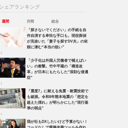
シェアランキング
週間
月間
総合
「探さないでください」の手紙を自
作自演する卑怯な手口も。現役探偵
が見抜いた「妻子を探すDV夫」の依
頼に潜む“本当の狙い”
 2
「少子化は外国人労働者で補えばい
い」の衝撃。竹中平蔵の「構造改
革」が日本にもたらした“深刻な後遺
症”
 1
「震度7」に耐える免震・耐震技術で
も破損。令和8年熊本地震の「想定を
超えた揺れ」が明らかにした“現行基
準の弱点”
 1
我が社もDXしたいけど予算がない！
コードなしで業務改善ツールを作れ