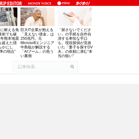
」に耐える免
巨大IT企業が抱える
「探さないでくださ
技術でも破
「見えない借金」は
い」の手紙を自作自
8年熊本地震
250兆円。元
演する卑怯な手口
を超えた揺
Microsoftエンジニア
も。現役探偵が見抜
らかにし
中島聡が解説する
いた「妻子を探すDV
準の弱点”
「AIブーム」の危う
夫」の依頼に潜む“本
い裏側
当の狙い”