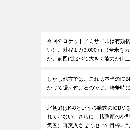
今回のロケット／ミサイルは有効搭載
い）、射程１万3,000km（全米
が、前回に比べて大きく能力が向
しかし他方では、これは本当のIC
かけて据え付けるのでは、紛争時
北朝鮮はK-8という移動式のICB
れていない。さらに、核弾頭の小
気圏に再突入させて地上の目標に