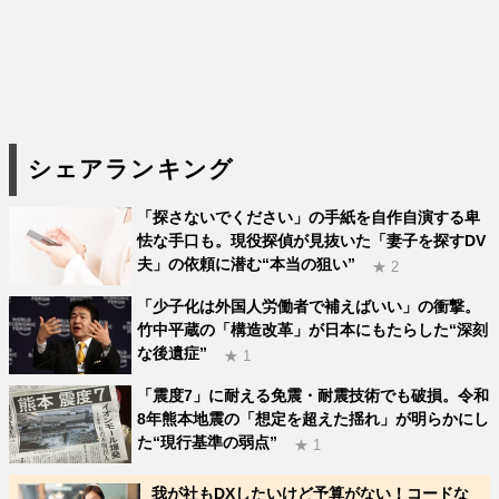
シェアランキング
「探さないでください」の手紙を自作自演する卑
怯な手口も。現役探偵が見抜いた「妻子を探すDV
夫」の依頼に潜む“本当の狙い”
★ 2
「少子化は外国人労働者で補えばいい」の衝撃。
竹中平蔵の「構造改革」が日本にもたらした“深刻
な後遺症”
★ 1
「震度7」に耐える免震・耐震技術でも破損。令和
8年熊本地震の「想定を超えた揺れ」が明らかにし
た“現行基準の弱点”
★ 1
我が社もDXしたいけど予算がない！コードな