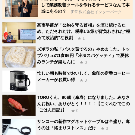
しで業務改善ツールを作れるサービスなんて本
当にあるの？
[PR]株式会社インターパーク
高市早苗が「公約を守る首相」を演じ続けるた
め、ただそれだけ。税率1％策が背負わされた“極
めて政治的”な役割
★ 1
ズボラの私「パスタ茹でるの」やめました。トッ
プバリュの1食86円「冷凍スパゲッティ」で夏休
みランチが楽ちんに
★ 0
忙しい朝も時短でおいしく。象印の定番コーヒー
メーカーがお買い得
★ 0
TORUくん、80歳（傘寿）になりました。みなさ
んお祝い、ありがとう！！！！【こぐれひでこの
｢ごはん日記｣】
★ 0
サンコーの新作マグネットケーブルは全盛り。奪
うのは「絡まりストレス」だけ
★ 0