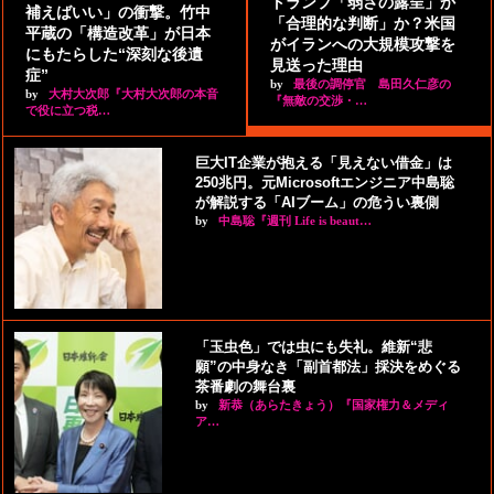
トランプ「弱さの露呈」か
補えばいい」の衝撃。竹中
「合理的な判断」か？米国
平蔵の「構造改革」が日本
がイランへの大規模攻撃を
にもたらした“深刻な後遺
見送った理由
症”
by
最後の調停官 島田久仁彦の
by
大村大次郎『大村大次郎の本音
『無敵の交渉・…
で役に立つ税…
巨大IT企業が抱える「見えない借金」は
250兆円。元Microsoftエンジニア中島聡
が解説する「AIブーム」の危うい裏側
by
中島聡『週刊 Life is beaut…
「玉虫色」では虫にも失礼。維新“悲
願”の中身なき「副首都法」採決をめぐる
茶番劇の舞台裏
by
新恭（あらたきょう）『国家権力＆メディ
ア…