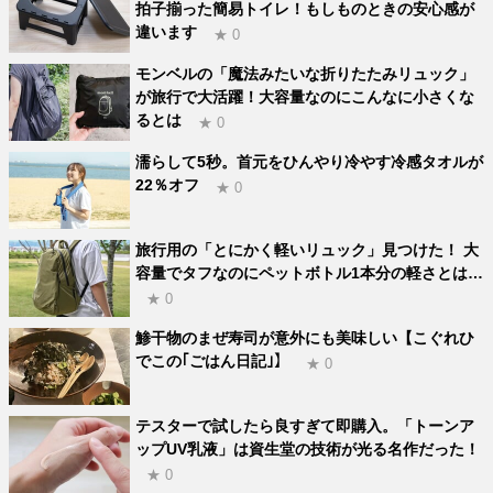
拍子揃った簡易トイレ！もしものときの安心感が
違います
★ 0
モンベルの「魔法みたいな折りたたみリュック」
が旅行で大活躍！大容量なのにこんなに小さくな
るとは
★ 0
濡らして5秒。首元をひんやり冷やす冷感タオルが
22％オフ
★ 0
旅行用の「とにかく軽いリュック」見つけた！ 大
容量でタフなのにペットボトル1本分の軽さとは…
★ 0
鯵干物のまぜ寿司が意外にも美味しい【こぐれひ
でこの｢ごはん日記｣】
★ 0
テスターで試したら良すぎて即購入。「トーンア
ップUV乳液」は資生堂の技術が光る名作だった！
★ 0