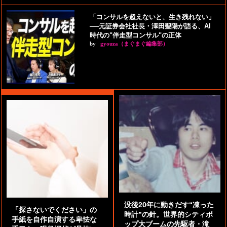
「コンサルを超えないと、生き残れない」
──元証券会社社長・澤田聖陽が語る、AI
時代の"伴走型コンサル"の正体
by
gyouza（まぐまぐ編集部）
没後20年に動きだす“凍った
「探さないでください」の
時計”の針。世界的シティポ
手紙を自作自演する卑怯な
ップ大ブームの先駆者・滝