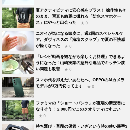
夏アクティビティに安心感をプラス！ 操作性もそ
のまま、写真も綺麗に撮れる「防水スマホケー
ス」にやっと出会った
★ 0
ニオイが気になる頭皮に、週2回のスペシャルケ
ア。ダヴィネスの「海塩スクラブ」で夏の不快感
が軽くなった
★ 0
「レシピ動画を観ながら楽しくお料理」できるよ
うになった！山崎実業の意外な逸品でキッチン狭
い問題も改善
★ 0
スマホ代を抑えたいあなたへ。OPPOのAIカメラ
モデルが3万円切ってます
★ 0
ファミマの「ショートパンツ」が夏場の新定番に
なりそう！ 2,000円でこのクオリティはすごい
★ 0
持ち運び・普段の保管・いざという時の使い勝手3