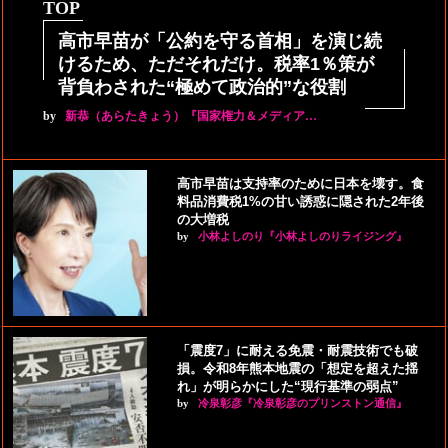
TOP
高市早苗が「公約を守る首相」を演じ続
けるため、ただそれだけ。税率1％策が
背負わされた“極めて政治的”な役割
by
新恭（あらたきょう）『国家権力＆メディア…
高市早苗は支持率のために日本を壊す。食
料品消費税1%の甘い誘惑に隠された2年後
の大増税
by
小林よしのり『小林よしのりライジング』
「震度7」に耐える免震・耐震技術でも破
損。令和8年熊本地震の「想定を超えた揺
れ」が明らかにした“現行基準の弱点”
by
冷泉彰彦『冷泉彰彦のプリンストン通信』