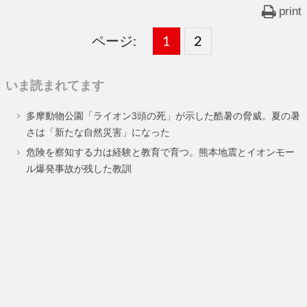
print
ページ:
固
1
固
2
,
定
定
いま読まれてます
ペ
ペ
多摩動物公園「ライオン3頭の死」が示した酷暑の脅威。夏の暑
ー
ー
さは「新たな自然災害」になった
ジ
ジ
危険を察知する力は経験と教育で育つ。熊本地震とイオンモー
ル爆発事故が残した教訓