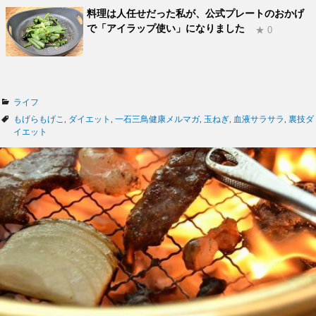
料理は人任せだった私が、公式プレートのおかげ
で「アイラップ使い」になりました
★ 0
カ
ライフ
テ
タ
もげらもげこ
,
ダイエット
,
一石三鳥健康メルマガ
,
玉ねぎ
,
血液サラサラ
,
裏技ダ
ゴ
グ
イエット
リ
ー