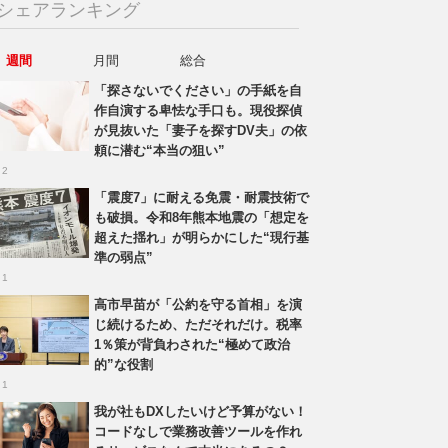
シェアランキング
週間
月間
総合
「探さないでください」の手紙を自
作自演する卑怯な手口も。現役探偵
が見抜いた「妻子を探すDV夫」の依
頼に潜む“本当の狙い”
 2
「震度7」に耐える免震・耐震技術で
も破損。令和8年熊本地震の「想定を
超えた揺れ」が明らかにした“現行基
準の弱点”
 1
高市早苗が「公約を守る首相」を演
じ続けるため、ただそれだけ。税率
1％策が背負わされた“極めて政治
的”な役割
 1
我が社もDXしたいけど予算がない！
コードなしで業務改善ツールを作れ