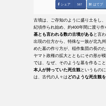
シェア
はてブ
587
古墳は、ご存知のように盛り土をし、
紀頃作られ始め、約400年間に渡り
基とも言われる数の古墳がある
と言わ
出現の仕方から、特殊な一族が北九州
めた墓の作り方が、稲作集団の長のた
ヤマト政権の拡大とともにその形が模
では、なぜ、そのような墓を作ること
本人が持っていた死生観
というものに
は、古代の人々は
どのような死生観を