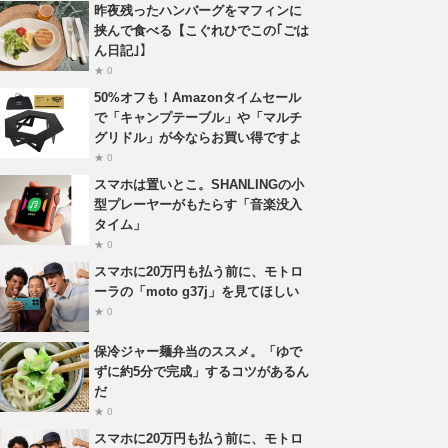
昨夜残ったハンバーグをマフィンに
挟んで食べる【こぐれひでこの｢ごは
ん日記｣】
★ 0
50%オフも！Amazonタイムセール
で「キャンプテーブル」や「マルチ
グリドル」が今ならお買い得ですよ
★ 0
スマホは置いとこ。SHANLINGの小
型プレーヤーがもたらす「音楽没入
タイム」
★ 0
スマホに20万円も払う前に、モトロ
ーラの「moto g37j」を見てほしい
★ 0
保冷ジャー麺弁当のススメ。「ゆで
ずに約5分で完成」するコツがあるん
だ
★ 0
スマホに20万円も払う前に、モトロ