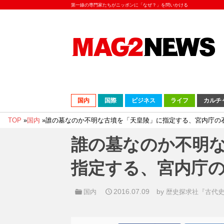
第一線の専門家たちがニッポンに「なぜ？」を問いかける
国内
国際
ビジネス
ライフ
カルチ
TOP
»
国内
»
誰の墓なのか不明な古墳を「天皇陵」に指定する、宮内庁の
誰の墓なのか不明
指定する、宮内庁
2016.07.09
by
国内
歴史探求社『古代