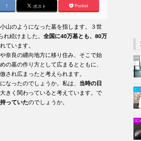
Pocket
7
ポスト
小山のようになった墓を指します。３世
作られ続けました。
全国に40万基とも、80万
れています。
や奈良の纒向地方に移り住み、そこで始
PR
めの墓の作り方として広まるとともに、
倣され広まったと考えられます。
になったのでしょうか。私は、
当時の日
ビ
大きく関わっていると考えています。で
持っていた
のでしょうか。
エ