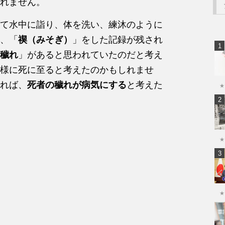
れません。
て水中に詣り、体を洗い、練沐のように
、「
禊（みそぎ）
」をした記録が残され
穢れ
」があると思われていたのだと考え
様に死に至ると考えたのかもしれませ
れば、
死者の穢れが病気にする
と考えた
★
★
★