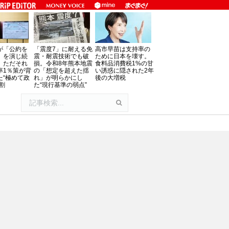
が「公約を
「震度7」に耐える免
高市早苗は支持率の
」を演じ続
震・耐震技術でも破
ために日本を壊す。
、ただそれ
損。令和8年熊本地震
食料品消費税1%の甘
率1％策が背
の「想定を超えた揺
い誘惑に隠された2年
た“極めて政
れ」が明らかにし
後の大増税
割
た“現行基準の弱点”