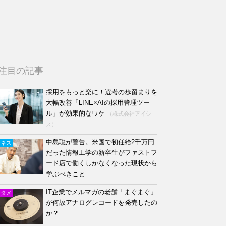
注目の記事
採用をもっと楽に！選考の歩留まりを
大幅改善「LINE×AIの採用管理ツー
ル」が効果的なワケ
（株式会社アイシ
ス）
中島聡が警告。米国で初任給2千万円
ジネス
だった情報工学の新卒生がファストフ
ード店で働くしかなくなった現状から
学ぶべきこと
IT企業でメルマガの老舗「まぐまぐ」
ンタメ
が何故アナログレコードを発売したの
か？