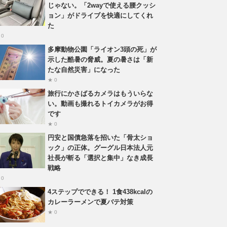
じゃない。「2wayで使える腰クッシ
ョン」がドライブを快適にしてくれ
た
 0
多摩動物公園「ライオン3頭の死」が
示した酷暑の脅威。夏の暑さは「新
たな自然災害」になった
★ 0
旅行にかさばるカメラはもういらな
い。動画も撮れるトイカメラがお得
です
★ 0
円安と国債急落を招いた「骨太ショ
ック」の正体。グーグル日本法人元
社長が斬る「選択と集中」なき成長
戦略
 0
4ステップでできる！ 1食438kcalの
カレーラーメンで夏バテ対策
★ 0