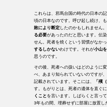
これらは、邪馬台国の時代の日本の記
頃の日本なのです。呼び起し続け、も
敗により断定
したのかもしれません。
る必要
があったのだと思います。伝染
せん。死者を焼くという習慣がなかっ
するしかない
わけです。それが
小山を
思うのです。
その後、死者への扱いはどのように変
べ、あまり知られていないのですが、
記載されています。そこには、
「殯（
す。もがりとは、死者の遺体を直ぐに
くこと
を言います。しばらくと言って
3年もの間、埋葬せずに部屋に放置し