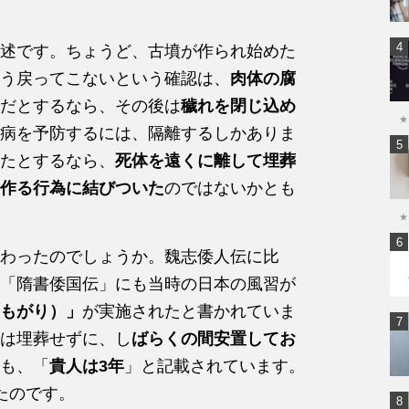
述です。ちょうど、古墳が作られ始めた
う戻ってこないという確認は、
肉体の腐
だとするなら、その後は
穢れを閉じ込め
★
病を予防するには、隔離するしかありま
たとするなら、
死体を遠くに離して埋葬
作る行為に結びついた
のではないかとも
★
わったのでしょうか。魏志倭人伝に比
「隋書倭国伝」にも当時の日本の風習が
もがり）」
が実施されたと書かれていま
は埋葬せずに、し
ばらくの間安置してお
も、「
貴人は3年
」と記載されています。
たのです。