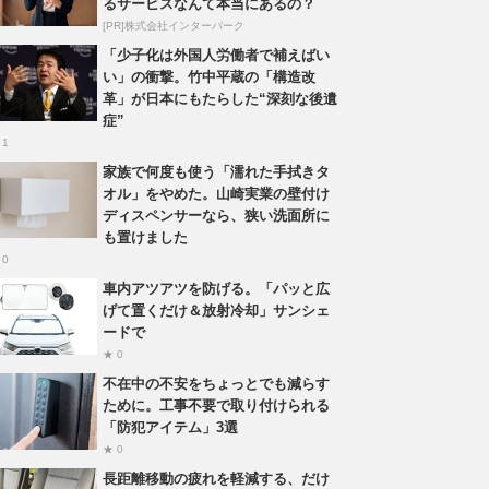
るサービスなんて本当にあるの？
[PR]株式会社インターパーク
「少子化は外国人労働者で補えばい
い」の衝撃。竹中平蔵の「構造改
革」が日本にもたらした“深刻な後遺
症”
 1
家族で何度も使う「濡れた手拭きタ
オル」をやめた。山崎実業の壁付け
ディスペンサーなら、狭い洗面所に
も置けました
 0
車内アツアツを防げる。「パッと広
げて置くだけ＆放射冷却」サンシェ
ードで
★ 0
不在中の不安をちょっとでも減らす
ために。工事不要で取り付けられる
「防犯アイテム」3選
★ 0
長距離移動の疲れを軽減する、だけ