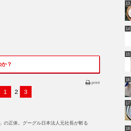
のか？
print
1
2
3
」の正体。グーグル日本法人元社長が斬る