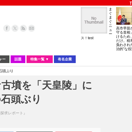
ま
ぐ
ま
ぐ
ニ
高市早苗
ュ
守る首相
ー
けるため
ス！test
だけ。税
負わされ
治的”な役
ャー
話題
特集一覧 ▼
有名企業
石頭ぶり
な古墳を「天皇陵」に
の石頭ぶり
史探求レポート』