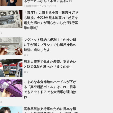
るサービスなんて本当にあるの？
[PR]株式会社インターパーク
「震度7」に耐える免震・耐震技術で
も破損。令和8年熊本地震の「想定を
超えた揺れ」が明らかにした“現行基
準の弱点”
 1
マグネット収納も便利！「かゆい所
に手が届くブラシ」でお風呂掃除の
時短に成功したよ
★ 0
熊本大震災で見えた希望。支え合い
と防災体制が救った「多くの命」
★ 0
こまめな水分補給のハードルが下が
る「真空断熱ボトル」はこれ！日常
でもアウトドアでも大活躍な理由は
ね…
 0
高市早苗は支持率のために日本を壊