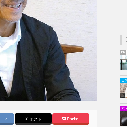
PR
ビ
エ
Pocket
3
ポスト