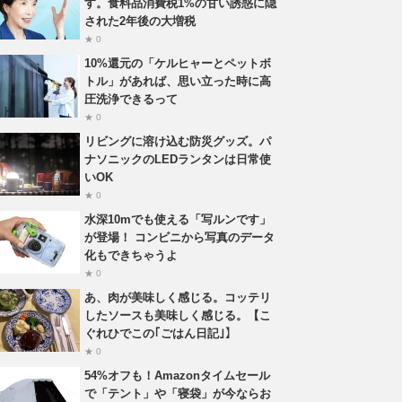
す。食料品消費税1%の甘い誘惑に隠
された2年後の大増税
★ 0
10%還元の「ケルヒャーとペットボ
トル」があれば、思い立った時に高
圧洗浄できるって
★ 0
リビングに溶け込む防災グッズ。パ
ナソニックのLEDランタンは日常使
いOK
★ 0
水深10mでも使える「写ルンです」
が登場！ コンビニから写真のデータ
化もできちゃうよ
★ 0
あ、肉が美味しく感じる。コッテリ
したソースも美味しく感じる。【こ
ぐれひでこの｢ごはん日記｣】
★ 0
54%オフも！Amazonタイムセール
で「テント」や「寝袋」が今ならお