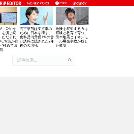
が「公約を
高市早苗は支持率の
危険を察知する力は
」を演じ続
ために日本を壊す。
経験と教育で育つ。
、ただそれ
食料品消費税1%の甘
熊本地震とイオンモ
率1％策が背
い誘惑に隠された2年
ール爆発事故が残し
た“極めて政
後の大増税
た教訓
割