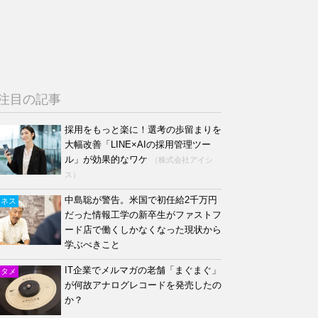
注目の記事
採用をもっと楽に！選考の歩留まりを
大幅改善「LINE×AIの採用管理ツー
ル」が効果的なワケ
（株式会社アイシ
ス）
中島聡が警告。米国で初任給2千万円
ジネス
だった情報工学の新卒生がファストフ
ード店で働くしかなくなった現状から
学ぶべきこと
IT企業でメルマガの老舗「まぐまぐ」
ンタメ
が何故アナログレコードを発売したの
か？