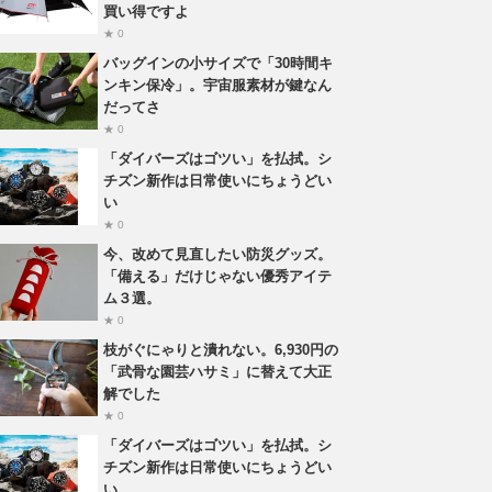
買い得ですよ
★ 0
バッグインの小サイズで「30時間キ
ンキン保冷」。宇宙服素材が鍵なん
だってさ
★ 0
「ダイバーズはゴツい」を払拭。シ
チズン新作は日常使いにちょうどい
い
★ 0
今、改めて見直したい防災グッズ。
「備える」だけじゃない優秀アイテ
ム３選。
★ 0
枝がぐにゃりと潰れない。6,930円の
「武骨な園芸ハサミ」に替えて大正
解でした
★ 0
「ダイバーズはゴツい」を払拭。シ
チズン新作は日常使いにちょうどい
い