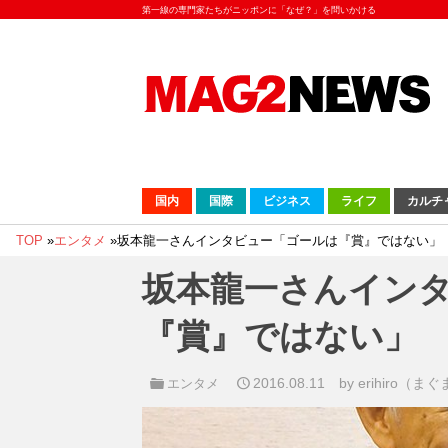
第一線の専門家たちがニッポンに「なぜ？」を問いかける
国内
国際
ビジネス
ライフ
カルチ
TOP
»
エンタメ
»
坂本龍一さんインタビュー「ゴールは『賞』ではない」
坂本龍一さんイン
『賞』ではない」
2016.08.11
by erihiro（
エンタメ