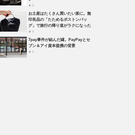
★ 0
お土産はたくさん買いたい派に。無
印良品の「たためるボストンバッ
グ」で旅行の帰り道がラクになった
★ 0
7pay事件が結んだ縁。PayPayとセ
ブン＆アイ資本提携の背景
★ 0