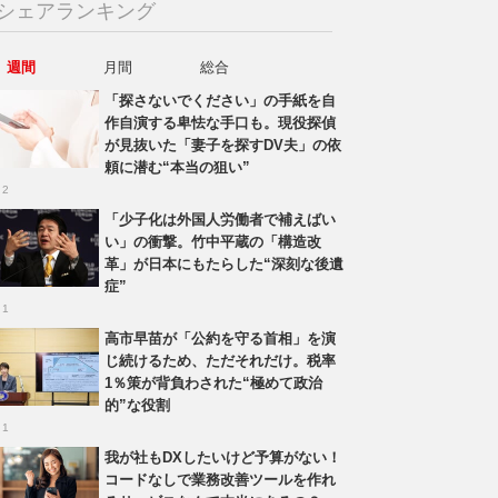
シェアランキング
週間
月間
総合
「探さないでください」の手紙を自
作自演する卑怯な手口も。現役探偵
が見抜いた「妻子を探すDV夫」の依
頼に潜む“本当の狙い”
 2
「少子化は外国人労働者で補えばい
い」の衝撃。竹中平蔵の「構造改
革」が日本にもたらした“深刻な後遺
症”
 1
高市早苗が「公約を守る首相」を演
じ続けるため、ただそれだけ。税率
1％策が背負わされた“極めて政治
的”な役割
 1
我が社もDXしたいけど予算がない！
コードなしで業務改善ツールを作れ