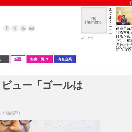
ま
ぐ
ま
ぐ
ニ
高市早苗
ュ
守る首相
ー
けるため
ス！test
だけ。税
負わされ
治的”な役
ャー
話題
特集一覧 ▼
有名企業
タビュー「ゴールは
まぐまぐ編集部）