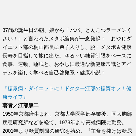
37歳の誕生日の朝、娘から「パパ、とんこつラーメンく
さい！」と言われたメタボ編集が一念発起！ おやじダ
イエット部の桐山部長に弟子入りし、脱・メタボ＆健康
長寿を目指して旅に出た。ゆる～い糖質制限をベースに
食事、運動、睡眠と、おやじに最適な新健康常識とアイ
テムを楽しく学べる自己啓発系・健康小説！
『糖尿病・ダイエットに！ドクター江部の糖質オフ！健
康ライフ』
著者／江部康二
1950年京都府生まれ。京都大学医学部卒業後、同大胸部
疾患研究所などを経て、1978年より高雄病院に勤務。
2001年より糖質制限の研究を始め、『主食を抜けば糖尿