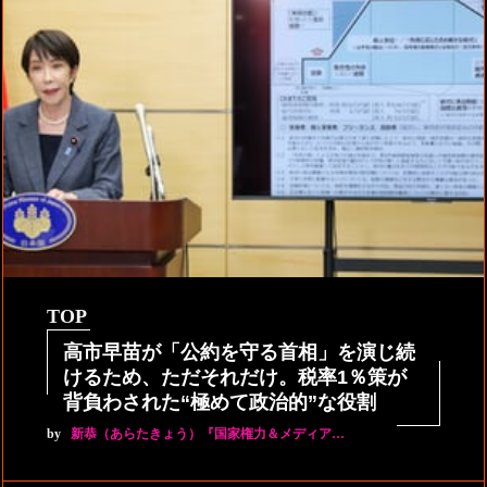
TOP
高市早苗が「公約を守る首相」を演じ続
けるため、ただそれだけ。税率1％策が
背負わされた“極めて政治的”な役割
by
新恭（あらたきょう）『国家権力＆メディア…