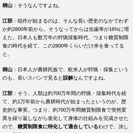
桐山
：そうなんですよね。
江部
：稲作が始まるのは、そんな長い歴史のなかでわず
か約2800年前から。そうなってからは虫歯率が16%に増
えた。日本人も数万年の狩猟採集時代、つまり糖質制限
食の時代を経て、この2800年くらいだけ米を食ってる
と。
桐山
：日本人が農耕民族で、欧米人が狩猟・採集という
のも、長いスパンで見ると
誤解
なんですよね。
江部
：そう。人類は約700万年間の狩猟・採集時代を経
て、約1万年前から農耕時代が始まったというのが、歴
史的な事実。つまり、約700万年間糖質制限食で突然変
異を繰り返しながら進化して身体の仕組みを完成させた
ので、
糖質制限食に特化して適合している
わけで、決し