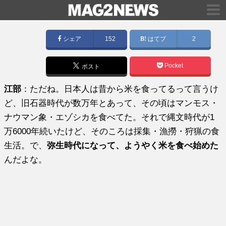
シェア
152
はてブ
2
Pocket
ポスト
江部
：ただね。日本人は昔から米を食ってるって言うけ
ど、旧石器時代が数万年とあって、その頃はマンモス・
ナウマン象・エゾシカを食べてた。それで縄文時代が1
万6000年続いたけど、そのころは採集・漁撈・狩猟の食
生活。で、
弥生時代になって、ようやく米を食べ始めた
んだよな。