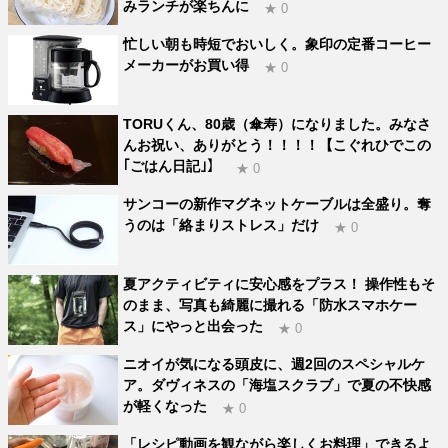
みランチが楽ちんに
★ 0
忙しい朝も時短でおいしく。象印の定番コーヒー
メーカーがお買い得
★ 0
TORUくん、80歳（傘寿）になりました。みなさ
んお祝い、ありがとう！！！！【こぐれひでこの
｢ごはん日記｣】
★ 0
サンコーの新作マグネットケーブルは全盛り。奪
うのは「絡まりストレス」だけ
★ 0
夏アクティビティに安心感をプラス！ 操作性もそ
のまま、写真も綺麗に撮れる「防水スマホケー
ス」にやっと出会った
★ 0
ニオイが気になる頭皮に、週2回のスペシャルケ
ア。ダヴィネスの「海塩スクラブ」で夏の不快感
が軽くなった
★ 0
「レシピ動画を観ながら楽しくお料理」できるよ