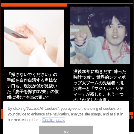
没後20年に動きだす“凍った
「探さないでください」の
時計”の針。世界的シティポ
手紙を自作自演する卑怯な
ップ大ブームの先駆者・滝
手口も。現役探偵が見抜い
沢洋一と「マジカル・シテ
た「妻子を探すDV夫」の依
ィー」が残した、もう一つ
頼に潜む“本当の狙い”
の『かぎりなき夏』
by
阿部泰尚『伝説の探偵』
by
都鳥 流星
By clicking “Accept All Cookies”, you agree to the storing of cookies on
your device to enhance site navigation, analyze site usage, and assist in
MAG2 NEWS HEADLINE
our marketing efforts.
Coolie policy
ok