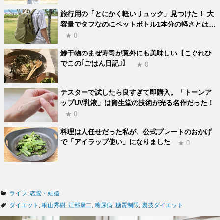
旅行用の「とにかく軽いリュック」見つけた！ 大
容量でタフなのにペットボトル1本分の軽さとは…
★ 0
鯵干物のまぜ寿司が意外にも美味しい【こぐれひ
でこの｢ごはん日記｣】
★ 0
テスターで試したら良すぎて即購入。「トーンア
ップUV乳液」は資生堂の技術が光る名作だった！
★ 0
料理は人任せだった私が、公式プレートのおかげ
で「アイラップ使い」になりました
★ 0
カ
ライフ
,
恋愛・結婚
テ
タ
ダイエット
,
桐山秀樹
,
江部康二
,
糖尿病
,
糖質制限
,
裏技ダイエット
ゴ
グ
リ