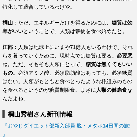
特化して適合しているわけや。
桐山
：ただ、エネルギーだけを得るためには、
糖質は効
率がいい
ということで、人類は穀物を食べ始めたと。
江部
：人類は地球上にいまや71億人もいるわけで、それ
らを養っていくために、現時点では糖質は要る。
必要悪
ね。ただ、そもそも人類にとって、
糖質は無くてもいい
もの
。必須アミノ酸、必須脂肪酸はあっても、必須糖質
はない。人類がもともと食べとったような枠組みのもの
を食べるというのが糖質制限食。まさに
人類の健康食
な
んだよね。
桐山秀樹さん新刊情報
『おやじダイエット部新入部員 脱・メタボ14日間の旅!
』