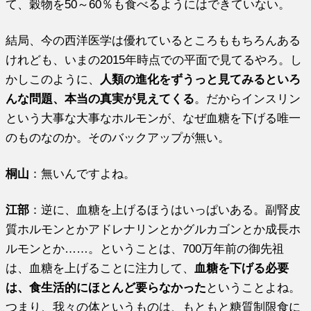
て、穀物を50～60％も食べるようにはできていない。
結局、今の西洋医学は優れているところももちろんある
けれども、いまの2015年時点での平面で見てるやろ。し
かしこのように、
人類の進化をずうっと見てみるといろ
んな問題、本当の真実が見えてくる
。だからインスリン
という大事な大事なホルモンが、なぜ血糖を下げる唯一
のものなのか。そのバックアップが無い。
桐山
：無いんですよね。
江部
：逆に、血糖を上げるほうはいっぱいある。副腎皮
質ホルモンとかアドレナリンとかグルカゴンとか成長ホ
ルモンとか……。ということは、700万年前の御先祖
は、血糖を上げることに注力して、
血糖を下げる必要
は、食生活的にほとんど要らなかった
ということよね。
つまり、我々の体というものは、もともと糖質制限食に