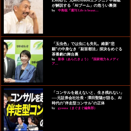
250兆円。元Microsoftエンジニア中島聡
が解説する「AIブーム」の危うい裏側
by
中島聡『週刊 Life is beaut…
「玉虫色」では虫にも失礼。維新“悲
願”の中身なき「副首都法」採決をめぐる
茶番劇の舞台裏
by
新恭（あらたきょう）『国家権力＆メディ
ア…
「コンサルを超えないと、生き残れない」
──元証券会社社長・澤田聖陽が語る、AI
時代の"伴走型コンサル"の正体
by
gyouza（まぐまぐ編集部）