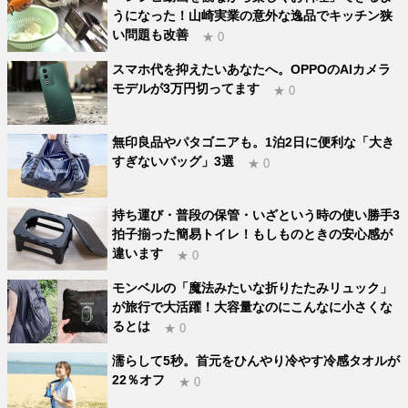
うになった！山崎実業の意外な逸品でキッチン狭
い問題も改善
★ 0
スマホ代を抑えたいあなたへ。OPPOのAIカメラ
モデルが3万円切ってます
★ 0
無印良品やパタゴニアも。1泊2日に便利な「大き
すぎないバッグ」3選
★ 0
持ち運び・普段の保管・いざという時の使い勝手3
拍子揃った簡易トイレ！もしものときの安心感が
違います
★ 0
モンベルの「魔法みたいな折りたたみリュック」
が旅行で大活躍！大容量なのにこんなに小さくな
るとは
★ 0
濡らして5秒。首元をひんやり冷やす冷感タオルが
22％オフ
★ 0