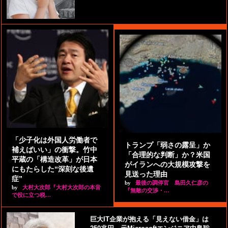
「少子化は外国人労働者で
トランプ「弱さの露呈」か
補えばいい」の衝撃。竹中
「合理的な判断」か？米国
平蔵の「構造改革」が日本
がイランへの大規模攻撃を
にもたらした“深刻な後遺
見送った理由
症”
by
最後の調停官 島田久仁彦の
by
大村大次郎『大村大次郎の本音
『無敵の交渉・…
で役に立つ税…
巨大IT企業が抱える「見えない借金」は