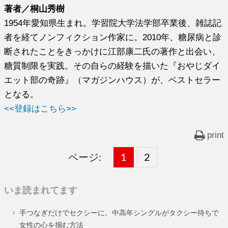
著者／桐山秀樹
1954年愛知県生まれ。学習院大学法学部卒業後、雑誌記
者を経てノンフィクション作家に。2010年、糖尿病と診
断されたことをきっかけに江部康二氏の著作と出会い、
糖質制限を実践。その自らの経験を描いた『おやじダイ
エット部の奇跡』（マガジンハウス）が、ベストセラー
となる。
<<登録はこちら>>
print
ページ:
固
1
固
2
,
定
定
いま読まれてます
ペ
ペ
手つなぎだけでセクシーに。中高年シングルがタクシー待ちで
ー
ー
女性の心を掴む方法