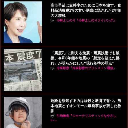
高市早苗は支持率のために日本を壊す。食
料品消費税1%の甘い誘惑に隠された2年後
の大増税
by
小林よしのり『小林よしのりライジング』
「震度7」に耐える免震・耐震技術でも破
損。令和8年熊本地震の「想定を超えた揺
れ」が明らかにした“現行基準の弱点”
by
冷泉彰彦『冷泉彰彦のプリンストン通信』
危険を察知する力は経験と教育で育つ。熊
本地震とイオンモール爆発事故が残した教
訓
by
引地達也『ジャーナリスティックなやさし
い…