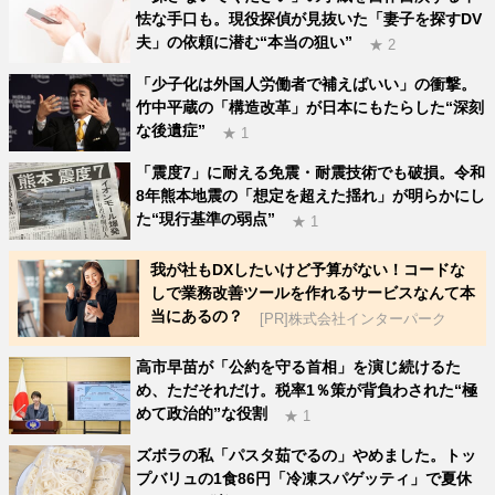
怯な手口も。現役探偵が見抜いた「妻子を探すDV
夫」の依頼に潜む“本当の狙い”
★ 2
「少子化は外国人労働者で補えばいい」の衝撃。
竹中平蔵の「構造改革」が日本にもたらした“深刻
な後遺症”
★ 1
「震度7」に耐える免震・耐震技術でも破損。令和
8年熊本地震の「想定を超えた揺れ」が明らかにし
た“現行基準の弱点”
★ 1
我が社もDXしたいけど予算がない！コードな
しで業務改善ツールを作れるサービスなんて本
当にあるの？
[PR]株式会社インターパーク
高市早苗が「公約を守る首相」を演じ続けるた
め、ただそれだけ。税率1％策が背負わされた“極
めて政治的”な役割
★ 1
ズボラの私「パスタ茹でるの」やめました。トッ
プバリュの1食86円「冷凍スパゲッティ」で夏休