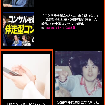
「コンサルを超えないと、生き残れない」
──元証券会社社長・澤田聖陽が語る、AI
時代の"伴走型コンサル"の正体
by
gyouza（まぐまぐ編集部）
没後20年に動きだす“凍った
「探さないでください」の