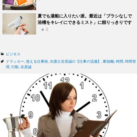
夏でも湯船に入りたい派。最近は「ブラシなしで
浴槽をキレイにできるミスト」に頼りっきりです
★ 0
カ
ビジネス
テ
タ
ドラッカー
,
使える仕事術
,
弁護士谷原誠の【仕事の流儀】
,
断捨離
,
時間
,
時間管
ゴ
グ
理
,
行動
,
谷原誠
リ
ー