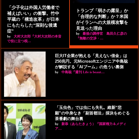
「少子化は外国人労働者で
トランプ「弱さの露呈」か
補えばいい」の衝撃。竹中
「合理的な判断」か？米国
平蔵の「構造改革」が日本
がイランへの大規模攻撃を
にもたらした“深刻な後遺
見送った理由
症”
by
最後の調停官 島田久仁彦の
by
大村大次郎『大村大次郎の本音
『無敵の交渉・…
で役に立つ税…
巨大IT企業が抱える「見えない借金」は
250兆円。元Microsoftエンジニア中島聡
が解説する「AIブーム」の危うい裏側
by
中島聡『週刊 Life is beaut…
「玉虫色」では虫にも失礼。維新“悲
願”の中身なき「副首都法」採決をめぐる
茶番劇の舞台裏
by
新恭（あらたきょう）『国家権力＆メディ
ア…