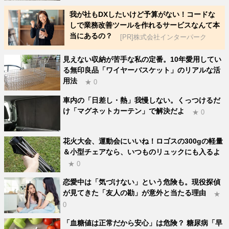
我が社もDXしたいけど予算がない！コードな
しで業務改善ツールを作れるサービスなんて本
当にあるの？
[PR]株式会社インターパーク
見えない収納が苦手な私の定番。10年愛用してい
る無印良品「ワイヤーバスケット」のリアルな活
用法
★ 0
車内の「日差し・熱」我慢しない。くっつけるだ
け「マグネットカーテン」で解決だよ
★ 0
花火大会、運動会にいいね！ロゴスの300gの軽量
＆小型チェアなら、いつものリュックにも入るよ
★ 0
恋愛中は「気づけない」という危険も。現役探偵
が見てきた「友人の勘」が意外と当たる理由
★
0
「血糖値は正常だから安心」は危険？ 糖尿病「早