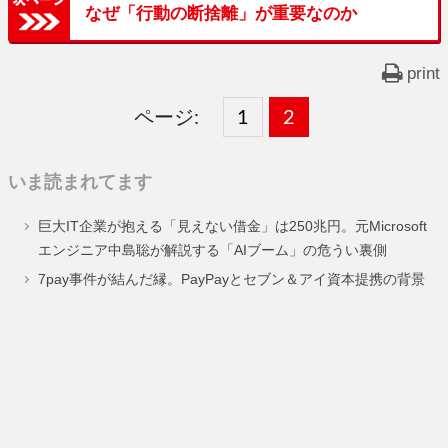
なぜ「行動の断捨離」が重要なのか
print
ページ:
固
1
固
2
,
定
定
いま読まれてます
ペ
ペ
巨大IT企業が抱える「見えない借金」は250兆円。元Microsoft
ー
ー
エンジニア中島聡が解説する「AIブーム」の危うい裏側
ジ
ジ
7pay事件が結んだ縁。PayPayとセブン＆アイ資本提携の背景