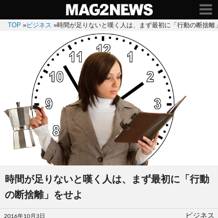
TOP
»
ビジネス
»
時間が足りないと嘆く人は、まず最初に「行動の断捨離
時間が足りないと嘆く人は、まず最初に「行動
の断捨離」をせよ
投
ビジネス
2016年10月3日