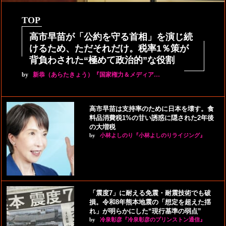
TOP
高市早苗が「公約を守る首相」を演じ続
けるため、ただそれだけ。税率1％策が
背負わされた“極めて政治的”な役割
by
新恭（あらたきょう）『国家権力＆メディア…
高市早苗は支持率のために日本を壊す。食
料品消費税1%の甘い誘惑に隠された2年後
の大増税
by
小林よしのり『小林よしのりライジング』
「震度7」に耐える免震・耐震技術でも破
損。令和8年熊本地震の「想定を超えた揺
れ」が明らかにした“現行基準の弱点”
by
冷泉彰彦『冷泉彰彦のプリンストン通信』