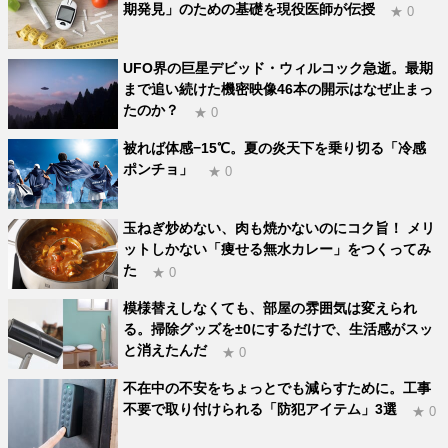
期発見」のための基礎を現役医師が伝授
★ 0
UFO界の巨星デビッド・ウィルコック急逝。最期
まで追い続けた機密映像46本の開示はなぜ止まっ
たのか？
★ 0
被れば体感−15℃。夏の炎天下を乗り切る「冷感
ポンチョ」
★ 0
玉ねぎ炒めない、肉も焼かないのにコク旨！ メリ
ットしかない「痩せる無水カレー」をつくってみ
た
★ 0
模様替えしなくても、部屋の雰囲気は変えられ
る。掃除グッズを±0にするだけで、生活感がスッ
と消えたんだ
★ 0
不在中の不安をちょっとでも減らすために。工事
不要で取り付けられる「防犯アイテム」3選
★ 0