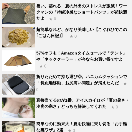
暑い、蒸れる…夏の外出のストレスが激減！ワー
クマンの「持続冷感なショートパンツ」が超快適
だよ
★ 0
超簡単なれど、かなり美味しい【こぐれひでこの
｢ごはん日記｣】
★ 0
57%オフも！Amazonタイムセールで「テント」
や「ネッククーラー」が今ならお買い得ですよ
★ 0
折りたためて持ち運び◎。ハニカムクッションで
「長距離移動、お尻痛い問題」が消えたんだ
★
0
直接当てるのが1番。アイスカイロが「夏の暑さ・
冷房の寒さ」どっちも解決してくれた
★ 0
簡単なのに効果大！夏を快適に乗り切る「お手軽
な裏ワザ」2選
★ 0