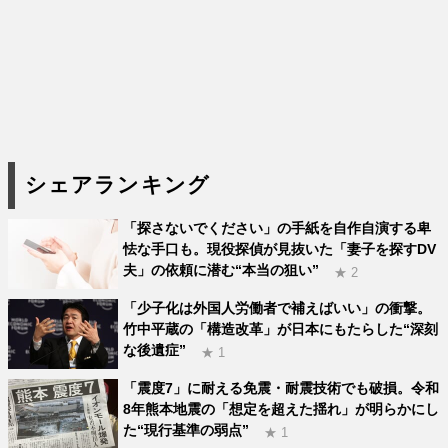
シェアランキング
「探さないでください」の手紙を自作自演する卑
怯な手口も。現役探偵が見抜いた「妻子を探すDV
夫」の依頼に潜む“本当の狙い”
★ 2
「少子化は外国人労働者で補えばいい」の衝撃。
竹中平蔵の「構造改革」が日本にもたらした“深刻
な後遺症”
★ 1
「震度7」に耐える免震・耐震技術でも破損。令和
8年熊本地震の「想定を超えた揺れ」が明らかにし
た“現行基準の弱点”
★ 1