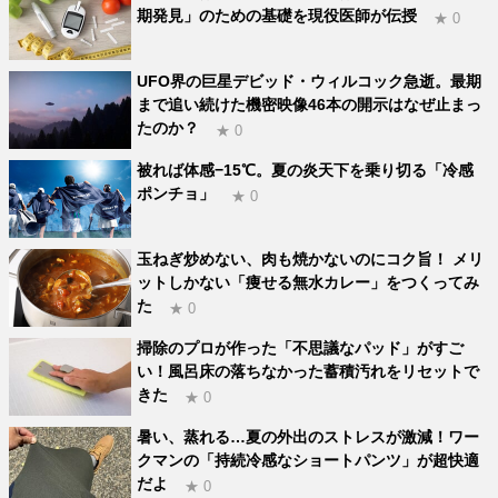
期発見」のための基礎を現役医師が伝授
★ 0
UFO界の巨星デビッド・ウィルコック急逝。最期
まで追い続けた機密映像46本の開示はなぜ止まっ
たのか？
★ 0
被れば体感−15℃。夏の炎天下を乗り切る「冷感
ポンチョ」
★ 0
玉ねぎ炒めない、肉も焼かないのにコク旨！ メリ
ットしかない「痩せる無水カレー」をつくってみ
た
★ 0
掃除のプロが作った「不思議なパッド」がすご
い！風呂床の落ちなかった蓄積汚れをリセットで
きた
★ 0
暑い、蒸れる…夏の外出のストレスが激減！ワー
クマンの「持続冷感なショートパンツ」が超快適
だよ
★ 0