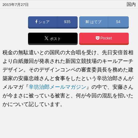
投
国内
2015年7月27日
稿
日:
シェア
935
はてブ
54
Pocket
ポスト
税金の無駄遣いとの国民の大合唱を受け、先日安倍首相
より白紙撤回が発表された新国立競技場のキールアーチ
デザイン。そのデザインコンペの審査委員長を務めた建
築家の安藤忠雄さんと食事をしたという辛坊治郎さんが
メルマガ『
辛坊治郎メールマガジン
』の中で、安藤さん
が今まさに被っている被害と、何が今回の混乱を招いた
かについて記しています。