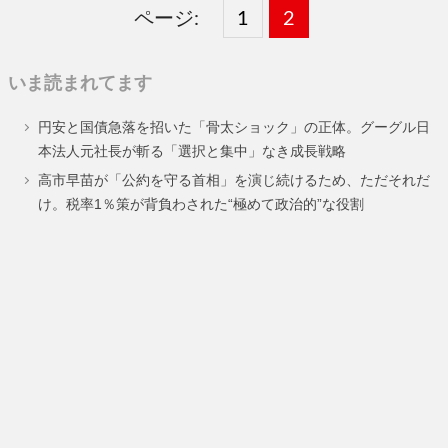
ページ:
固
1
固
2
,
定
定
いま読まれてます
ペ
ペ
円安と国債急落を招いた「骨太ショック」の正体。グーグル日
ー
ー
本法人元社長が斬る「選択と集中」なき成長戦略
ジ
ジ
高市早苗が「公約を守る首相」を演じ続けるため、ただそれだ
け。税率1％策が背負わされた“極めて政治的”な役割