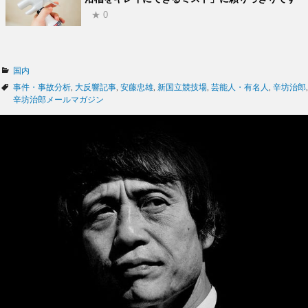
★ 0
カ
国内
テ
タ
事件・事故分析
,
大反響記事
,
安藤忠雄
,
新国立競技場
,
芸能人・有名人
,
辛坊治郎
,
ゴ
グ
辛坊治郎メールマガジン
リ
ー