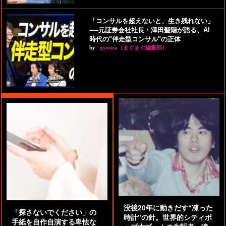
「コンサルを超えないと、生き残れない」
──元証券会社社長・澤田聖陽が語る、AI
時代の"伴走型コンサル"の正体
by
gyouza（まぐまぐ編集部）
没後20年に動きだす“凍った
「探さないでください」の
時計”の針。世界的シティポ
手紙を自作自演する卑怯な