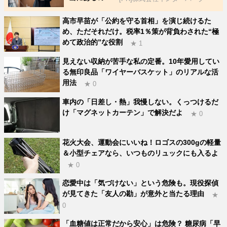
高市早苗が「公約を守る首相」を演じ続けるた
め、ただそれだけ。税率1％策が背負わされた“極
めて政治的”な役割
★ 1
見えない収納が苦手な私の定番。10年愛用してい
る無印良品「ワイヤーバスケット」のリアルな活
用法
★ 0
車内の「日差し・熱」我慢しない。くっつけるだ
け「マグネットカーテン」で解決だよ
★ 0
花火大会、運動会にいいね！ロゴスの300gの軽量
＆小型チェアなら、いつものリュックにも入るよ
★ 0
恋愛中は「気づけない」という危険も。現役探偵
が見てきた「友人の勘」が意外と当たる理由
★
0
「血糖値は正常だから安心」は危険？ 糖尿病「早