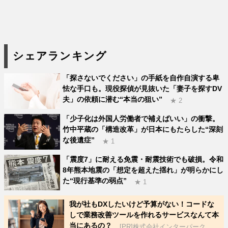
シェアランキング
「探さないでください」の手紙を自作自演する卑
怯な手口も。現役探偵が見抜いた「妻子を探すDV
夫」の依頼に潜む“本当の狙い”
★ 2
「少子化は外国人労働者で補えばいい」の衝撃。
竹中平蔵の「構造改革」が日本にもたらした“深刻
な後遺症”
★ 1
「震度7」に耐える免震・耐震技術でも破損。令和
8年熊本地震の「想定を超えた揺れ」が明らかにし
た“現行基準の弱点”
★ 1
我が社もDXしたいけど予算がない！コードな
しで業務改善ツールを作れるサービスなんて本
当にあるの？
[PR]株式会社インターパーク