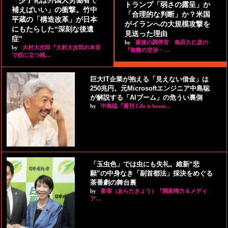
トランプ「弱さの露呈」か
補えばいい」の衝撃。竹中
「合理的な判断」か？米国
平蔵の「構造改革」が日本
がイランへの大規模攻撃を
にもたらした“深刻な後遺
見送った理由
症”
by
最後の調停官 島田久仁彦の
by
大村大次郎『大村大次郎の本音
『無敵の交渉・…
で役に立つ税…
巨大IT企業が抱える「見えない借金」は
250兆円。元Microsoftエンジニア中島聡
が解説する「AIブーム」の危うい裏側
by
中島聡『週刊 Life is beaut…
「玉虫色」では虫にも失礼。維新“悲
願”の中身なき「副首都法」採決をめぐる
茶番劇の舞台裏
by
新恭（あらたきょう）『国家権力＆メディ
ア…