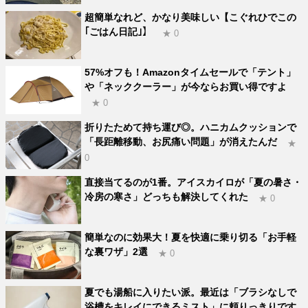
超簡単なれど、かなり美味しい【こぐれひでこの
｢ごはん日記｣】
★ 0
57%オフも！Amazonタイムセールで「テント」
や「ネッククーラー」が今ならお買い得ですよ
★ 0
折りたためて持ち運び◎。ハニカムクッションで
「長距離移動、お尻痛い問題」が消えたんだ
★
0
直接当てるのが1番。アイスカイロが「夏の暑さ・
冷房の寒さ」どっちも解決してくれた
★ 0
簡単なのに効果大！夏を快適に乗り切る「お手軽
な裏ワザ」2選
★ 0
夏でも湯船に入りたい派。最近は「ブラシなしで
浴槽をキレイにできるミスト」に頼りっきりです