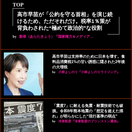
TOP
高市早苗が「公約を守る首相」を演じ続
けるため、ただそれだけ。税率1％策が
背負わされた“極めて政治的”な役割
by
新恭（あらたきょう）『国家権力＆メディア…
高市早苗は支持率のために日本を壊す。食
料品消費税1%の甘い誘惑に隠された2年後
の大増税
by
小林よしのり『小林よしのりライジング』
「震度7」に耐える免震・耐震技術でも破
損。令和8年熊本地震の「想定を超えた揺
れ」が明らかにした“現行基準の弱点”
by
冷泉彰彦『冷泉彰彦のプリンストン通信』