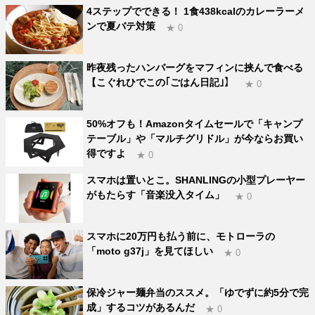
4ステップでできる！ 1食438kcalのカレーラーメ
ンで夏バテ対策
★ 0
昨夜残ったハンバーグをマフィンに挟んで食べる
【こぐれひでこの｢ごはん日記｣】
★ 0
50%オフも！Amazonタイムセールで「キャンプ
テーブル」や「マルチグリドル」が今ならお買い
得ですよ
★ 0
スマホは置いとこ。SHANLINGの小型プレーヤー
がもたらす「音楽没入タイム」
★ 0
スマホに20万円も払う前に、モトローラの
「moto g37j」を見てほしい
★ 0
保冷ジャー麺弁当のススメ。「ゆでずに約5分で完
成」するコツがあるんだ
★ 0