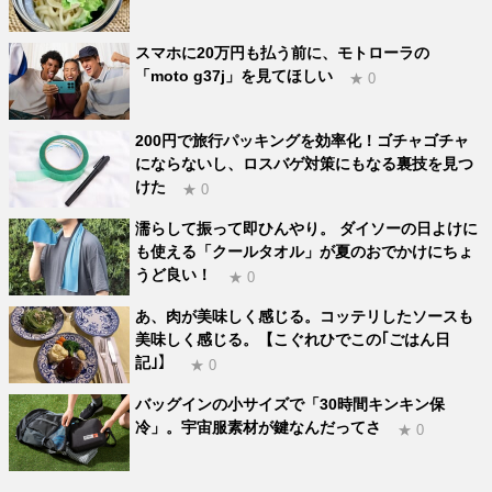
スマホに20万円も払う前に、モトローラの
「moto g37j」を見てほしい
★ 0
200円で旅行パッキングを効率化！ゴチャゴチャ
にならないし、ロスバゲ対策にもなる裏技を見つ
けた
★ 0
濡らして振って即ひんやり。 ダイソーの日よけに
も使える「クールタオル」が夏のおでかけにちょ
うど良い！
★ 0
あ、肉が美味しく感じる。コッテリしたソースも
美味しく感じる。【こぐれひでこの｢ごはん日
記｣】
★ 0
バッグインの小サイズで「30時間キンキン保
冷」。宇宙服素材が鍵なんだってさ
★ 0