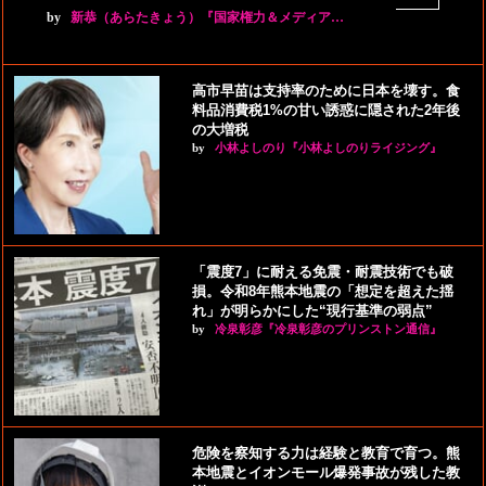
by
新恭（あらたきょう）『国家権力＆メディア…
高市早苗は支持率のために日本を壊す。食
料品消費税1%の甘い誘惑に隠された2年後
の大増税
by
小林よしのり『小林よしのりライジング』
「震度7」に耐える免震・耐震技術でも破
損。令和8年熊本地震の「想定を超えた揺
れ」が明らかにした“現行基準の弱点”
by
冷泉彰彦『冷泉彰彦のプリンストン通信』
危険を察知する力は経験と教育で育つ。熊
本地震とイオンモール爆発事故が残した教