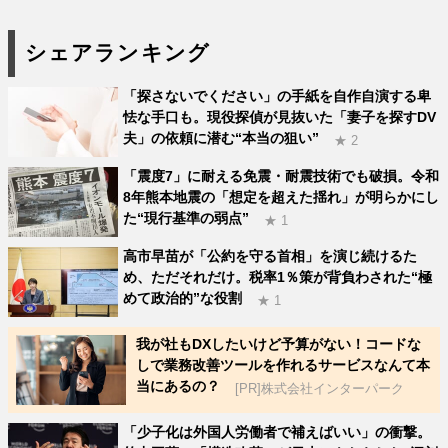
シェアランキング
「探さないでください」の手紙を自作自演する卑
怯な手口も。現役探偵が見抜いた「妻子を探すDV
夫」の依頼に潜む“本当の狙い”
★ 2
「震度7」に耐える免震・耐震技術でも破損。令和
8年熊本地震の「想定を超えた揺れ」が明らかにし
た“現行基準の弱点”
★ 1
高市早苗が「公約を守る首相」を演じ続けるた
め、ただそれだけ。税率1％策が背負わされた“極
めて政治的”な役割
★ 1
我が社もDXしたいけど予算がない！コードな
しで業務改善ツールを作れるサービスなんて本
当にあるの？
[PR]株式会社インターパーク
「少子化は外国人労働者で補えばいい」の衝撃。