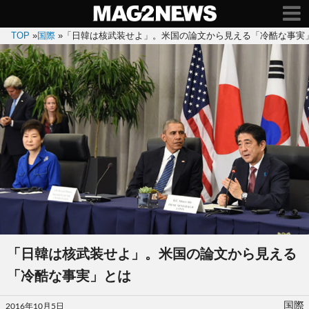
TOP
»
国際
»
「日韓は核武装せよ」。米国の論文から見える「冷酷な事実
「日韓は核武装せよ」。米国の論文から見える
「冷酷な事実」とは
投
国際
2016年10月5日