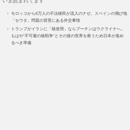
いま読まれてます
ペ
ペ
ペ
モロッコから6万人の不法移民が流入のナゼ。スペインの飛び地
ー
ー
ー
「セウタ」問題の背景にある外交事情
ジ
ジ
ジ
トランプがイランに「核使用」ならプーチンはウクライナへ。
もはや“不可避の核戦争”とその後の世界を救うため日本が進め
るべき準備