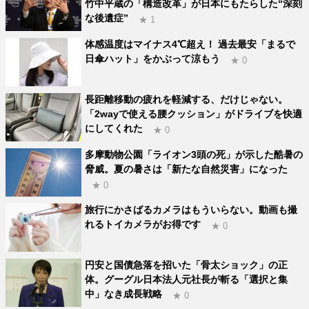
竹中平蔵の「構造改革」が日本にもたらした“深刻
な後遺症”
★ 1
体感温度はマイナス4℃超え！ 過去最安「まるで
日傘ハット」をかぶって涼もう
★ 0
長距離移動の疲れを軽減する、だけじゃない。
「2wayで使える腰クッション」がドライブを快適
にしてくれた
★ 0
多摩動物公園「ライオン3頭の死」が示した酷暑の
脅威。夏の暑さは「新たな自然災害」になった
★ 0
旅行にかさばるカメラはもういらない。動画も撮
れるトイカメラがお得です
★ 0
円安と国債急落を招いた「骨太ショック」の正
体。グーグル日本法人元社長が斬る「選択と集
中」なき成長戦略
★ 0