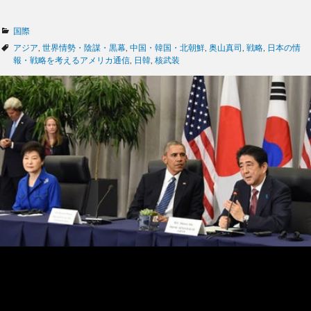
カ
国際
テ
タ
アジア
,
世界情勢・陰謀・黒幕
,
中国・韓国・北朝鮮
,
奥山真司
,
戦略
,
日本の情
ゴ
グ
報・戦略を考えるアメリカ通信
,
日韓
,
核武装
リ
ー