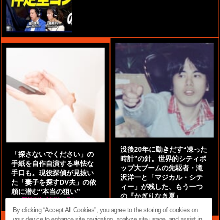
没後20年に動きだす“凍った
「探さないでください」の
時計”の針。世界的シティポ
手紙を自作自演する卑怯な
ップ大ブームの先駆者・滝
手口も。現役探偵が見抜い
沢洋一と「マジカル・シテ
た「妻子を探すDV夫」の依
ィー」が残した、もう一つ
頼に潜む“本当の狙い”
の『かぎりなき夏』
by
阿部泰尚『伝説の探偵』
by
都鳥 流星
By clicking “Accept All Cookies”, you agree to the storing of cookies on
your device to enhance site navigation, analyze site usage, and assist in