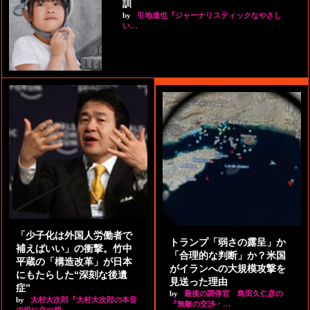
訓
by
引地達也『ジャーナリスティックなやさし
い…
「少子化は外国人労働者で
トランプ「弱さの露呈」か
補えばいい」の衝撃。竹中
「合理的な判断」か？米国
平蔵の「構造改革」が日本
がイランへの大規模攻撃を
にもたらした“深刻な後遺
見送った理由
症”
by
最後の調停官 島田久仁彦の
by
大村大次郎『大村大次郎の本音
『無敵の交渉・…