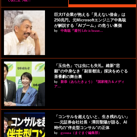
で役に立つ税…
巨大IT企業が抱える「見えない借金」は
250兆円。元Microsoftエンジニア中島聡
が解説する「AIブーム」の危うい裏側
by
中島聡『週刊 Life is beaut…
「玉虫色」では虫にも失礼。維新“悲
願”の中身なき「副首都法」採決をめぐる
茶番劇の舞台裏
by
新恭（あらたきょう）『国家権力＆メディ
ア…
「コンサルを超えないと、生き残れない」
──元証券会社社長・澤田聖陽が語る、AI
時代の"伴走型コンサル"の正体
by
gyouza（まぐまぐ編集部）