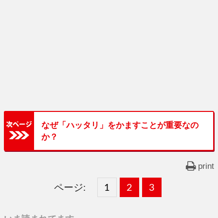
なぜ「ハッタリ」をかますことが重要なの
か？
print
ページ:
固
1
固
2
,
固
3
,
定
定
定