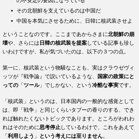
の不安定の要因になっている
その北朝鮮を支えているのは中国だ
中国を本気にさせるために、日韓に核武装させよ
ということなのです。ここまであからさまに
北朝鮮の崩
壊
や、さらには
日韓の核武装を提案
している記事も珍し
いわけですが、私が気づいたのは、以下の３つの点。
第一に、核武装という物騒なことも、実はクラウゼヴィ
ッツが『戦争論』で説いているような、
国家の政策にと
っての
「
ツール
」でしかない、という
冷酷な事実
です。
「核武装」というのは、日本国内の一般的な感覚として
は、即「戦争」と同じくらいタブーの香りのする、でき
れば触れたくないトピックであります。ところがわれわ
れはそのために
思考停止
しているわけで、これをあえて
「
利用しよう
」
という考えには至りません
。