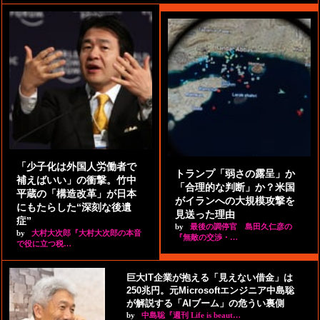
「少子化は外国人労働者で
トランプ「弱さの露呈」か
補えばいい」の衝撃。竹中
「合理的な判断」か？米国
平蔵の「構造改革」が日本
がイランへの大規模攻撃を
にもたらした“深刻な後遺
見送った理由
症”
by
最後の調停官 島田久仁彦の
by
大村大次郎『大村大次郎の本音
『無敵の交渉・…
で役に立つ税…
巨大IT企業が抱える「見えない借金」は
250兆円。元Microsoftエンジニア中島聡
が解説する「AIブーム」の危うい裏側
by
中島聡『週刊 Life is beaut…