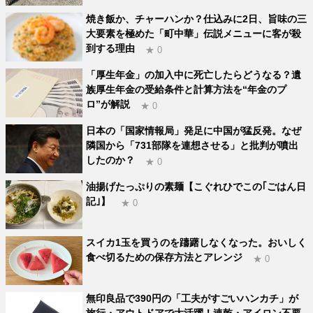
焼き飯か、チャーハンか？仕込みに2日、旨味の三
大要素を極めた「町中華」伝説メニューに客が殺
到する理由
★ 0
「厚生年金」の加入中に死亡したらどうなる？遺
族厚生年金の受給条件と計算方法を“年金のプ
ロ”が解説
★ 0
日本の「国家情報局」発足に中国が猛反発。なぜ
隣国から「731部隊を連想させる」と批判が噴出
したのか？
★ 0
油揚げたっぷりの素麺【こぐれひでこの｢ごはん日
記｣】
★ 0
スイカ1玉を買うのを躊躇しなくなった。おいしく
食べ切るための保存方法とアレンジ
★ 0
無印良品で390円の「工夫がすごいハンカチ」が