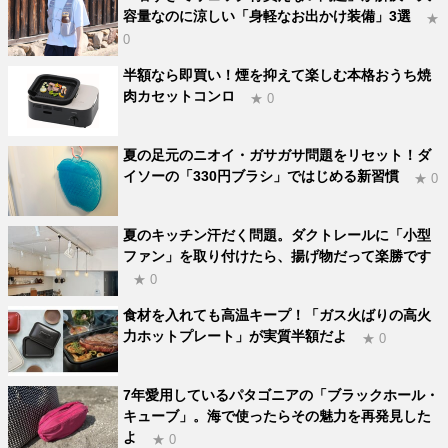
容量なのに涼しい「身軽なお出かけ装備」3選
★
0
半額なら即買い！煙を抑えて楽しむ本格おうち焼
肉カセットコンロ
★ 0
夏の足元のニオイ・ガサガサ問題をリセット！ダ
イソーの「330円ブラシ」ではじめる新習慣
★ 0
夏のキッチン汗だく問題。ダクトレールに「小型
ファン」を取り付けたら、揚げ物だって楽勝です
★ 0
食材を入れても高温キープ！「ガス火ばりの高火
力ホットプレート」が実質半額だよ
★ 0
7年愛用しているパタゴニアの「ブラックホール・
キューブ」。海で使ったらその魅力を再発見した
よ
★ 0