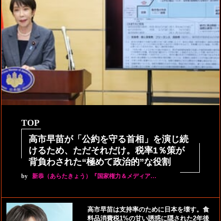
TOP
高市早苗が「公約を守る首相」を演じ続
けるため、ただそれだけ。税率1％策が
背負わされた“極めて政治的”な役割
by
新恭（あらたきょう）『国家権力＆メディア…
高市早苗は支持率のために日本を壊す。食
料品消費税1%の甘い誘惑に隠された2年後