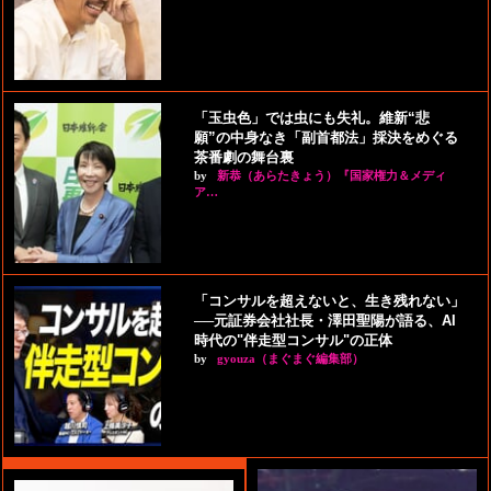
「玉虫色」では虫にも失礼。維新“悲
願”の中身なき「副首都法」採決をめぐる
茶番劇の舞台裏
by
新恭（あらたきょう）『国家権力＆メディ
ア…
「コンサルを超えないと、生き残れない」
──元証券会社社長・澤田聖陽が語る、AI
時代の"伴走型コンサル"の正体
by
gyouza（まぐまぐ編集部）