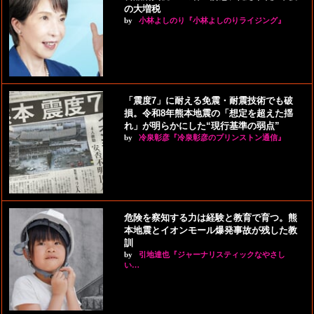
の大増税
by
小林よしのり『小林よしのりライジング』
「震度7」に耐える免震・耐震技術でも破
損。令和8年熊本地震の「想定を超えた揺
れ」が明らかにした“現行基準の弱点”
by
冷泉彰彦『冷泉彰彦のプリンストン通信』
危険を察知する力は経験と教育で育つ。熊
本地震とイオンモール爆発事故が残した教
訓
by
引地達也『ジャーナリスティックなやさし
い…