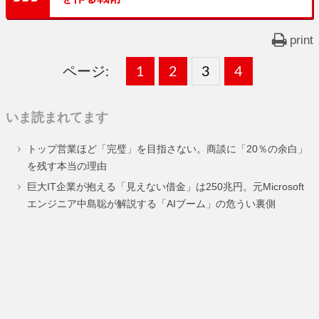
print
ページ:
固
1
固
2
,
固
3
,
固
4
,
定
定
定
定
いま読まれてます
ペ
ペ
ペ
ペ
トップ営業ほど「完璧」を目指さない。商談に「20％の余白」
ー
ー
ー
ー
を残す本当の理由
ジ
ジ
ジ
ジ
巨大IT企業が抱える「見えない借金」は250兆円。元Microsoft
エンジニア中島聡が解説する「AIブーム」の危うい裏側