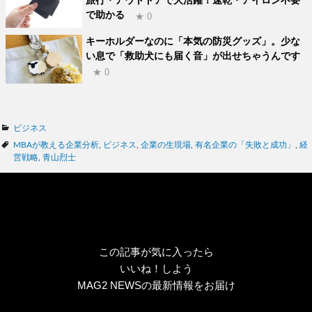
旅行・アウトドアで大活躍！速乾・アイロン不要
で助かる
★ 0
キーホルダーなのに「本気の防災グッズ」。少な
い息で「救助犬にも届く音」が出せちゃうんです
★ 0
カ
ビジネス
テ
タ
MBAが教える企業分析
,
ビジネス
,
企業の生現場
,
有名企業の「失敗と成功」
,
経
ゴ
グ
営戦略
,
青山烈士
リ
ー
この記事が気に入ったら
いいね！しよう
MAG2 NEWSの最新情報をお届け