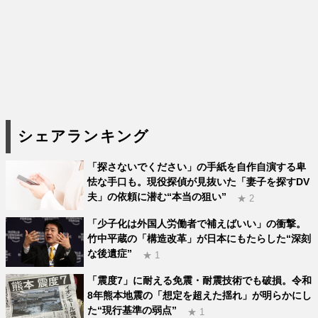
シェアランキング
「探さないでください」の手紙を自作自演する卑
怯な手口も。現役探偵が見抜いた「妻子を探すDV
夫」の依頼に潜む“本当の狙い”
★ 2
「少子化は外国人労働者で補えばいい」の衝撃。
竹中平蔵の「構造改革」が日本にもたらした“深刻
な後遺症”
★ 1
「震度7」に耐える免震・耐震技術でも破損。令和
8年熊本地震の「想定を超えた揺れ」が明らかにし
た“現行基準の弱点”
★ 1