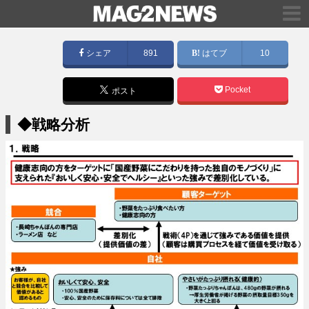
シェア
891
はてブ
10
Pocket
ポスト
◆戦略分析