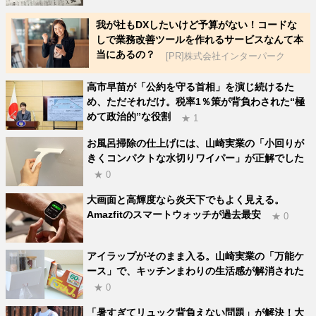
我が社もDXしたいけど予算がない！コードな
しで業務改善ツールを作れるサービスなんて本
当にあるの？
[PR]株式会社インターパーク
高市早苗が「公約を守る首相」を演じ続けるた
め、ただそれだけ。税率1％策が背負わされた“極
めて政治的”な役割
★ 1
お風呂掃除の仕上げには、山崎実業の「小回りが
きくコンパクトな水切りワイパー」が正解でした
★ 0
大画面と高輝度なら炎天下でもよく見える。
Amazfitのスマートウォッチが過去最安
★ 0
アイラップがそのまま入る。山崎実業の「万能ケ
ース」で、キッチンまわりの生活感が解消された
★ 0
「暑すぎてリュック背負えない問題」が解決！大