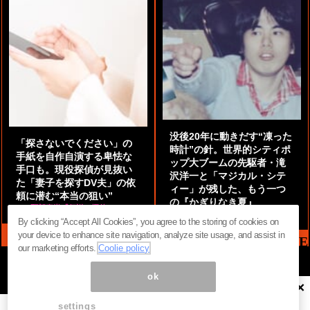
没後20年に動きだす“凍った
「探さないでください」の
時計”の針。世界的シティポ
手紙を自作自演する卑怯な
ップ大ブームの先駆者・滝
手口も。現役探偵が見抜い
沢洋一と「マジカル・シテ
た「妻子を探すDV夫」の依
ィー」が残した、もう一つ
頼に潜む“本当の狙い”
の『かぎりなき夏』
by
阿部泰尚『伝説の探偵』
by
都鳥 流星
By clicking “Accept All Cookies”, you agree to the storing of cookies on
your device to enhance site navigation, analyze site usage, and assist in
MAG2 NEWS HEADLINE
our marketing efforts.
Coolie policy
ok
×
ページ内の商標は全て商標権者に属します。無断転載を禁じます。 ©
まぐまぐ！
settings