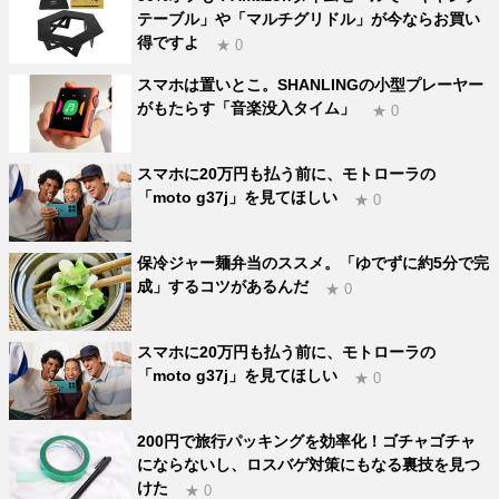
テーブル」や「マルチグリドル」が今ならお買い
得ですよ
★ 0
スマホは置いとこ。SHANLINGの小型プレーヤー
がもたらす「音楽没入タイム」
★ 0
スマホに20万円も払う前に、モトローラの
「moto g37j」を見てほしい
★ 0
保冷ジャー麺弁当のススメ。「ゆでずに約5分で完
成」するコツがあるんだ
★ 0
スマホに20万円も払う前に、モトローラの
「moto g37j」を見てほしい
★ 0
200円で旅行パッキングを効率化！ゴチャゴチャ
にならないし、ロスバゲ対策にもなる裏技を見つ
けた
★ 0