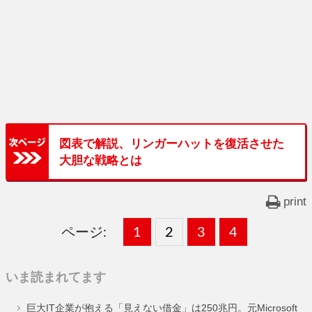
図表で解説、リンガーハットを復活させた
大胆な戦略とは
print
ページ:
固
1
固
2
,
固
3
,
固
4
,
定
定
定
定
いま読まれてます
ペ
ペ
ペ
ペ
巨大IT企業が抱える「見えない借金」は250兆円。元Microsoft