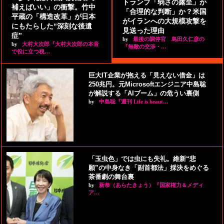
トランプ「弱さの露呈」か
補えばいい」の衝撃。竹中
「合理的な判断」か？米国
平蔵の「構造改革」が日本
がイランへの大規模攻撃を
にもたらした“深刻な後遺
見送った理由
症”
by
最後の調停官 島田久仁彦の
by
大村大次郎『大村大次郎の本音
『無敵の交渉・…
で役に立つ税…
巨大IT企業が抱える「見えない借金」は
250兆円。元Microsoftエンジニア中島聡
が解説する「AIブーム」の危うい裏側
by
中島聡『週刊 Life is beaut…
「玉虫色」では虫にも失礼。維新“悲
願”の中身なき「副首都法」採決をめぐる
茶番劇の舞台裏
by
新恭（あらたきょう）『国家権力＆メディ
ア…