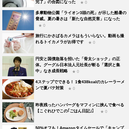
完了」の合図になった
★ 0
多摩動物公園「ライオン3頭の死」が示した酷暑の
脅威。夏の暑さは「新たな自然災害」になった
★ 0
旅行にかさばるカメラはもういらない。動画も撮
れるトイカメラがお得です
★ 0
円安と国債急落を招いた「骨太ショック」の正
体。グーグル日本法人元社長が斬る「選択と集
中」なき成長戦略
★ 0
4ステップでできる！ 1食438kcalのカレーラーメ
ンで夏バテ対策
★ 0
昨夜残ったハンバーグをマフィンに挟んで食べる
【こぐれひでこの｢ごはん日記｣】
★ 0
50%オフも！Amazonタイムセールで「キャンプ