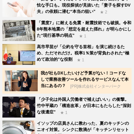
怯な手口も。現役探偵が見抜いた「妻子を探すDV
夫」の依頼に潜む“本当の狙い”
★ 2
「震度7」に耐える免震・耐震技術でも破損。令和
8年熊本地震の「想定を超えた揺れ」が明らかにし
た“現行基準の弱点”
★ 1
高市早苗が「公約を守る首相」を演じ続けるた
め、ただそれだけ。税率1％策が背負わされた“極
めて政治的”な役割
★ 1
我が社もDXしたいけど予算がない！コードな
しで業務改善ツールを作れるサービスなんて本
当にあるの？
[PR]株式会社インターパーク
「少子化は外国人労働者で補えばいい」の衝撃。
竹中平蔵の「構造改革」が日本にもたらした“深刻
な後遺症”
★ 1
イソップの店員さんに教わった、夏のキッチンの
ニオイ対策。シンクに数滴が「キッチンリセット