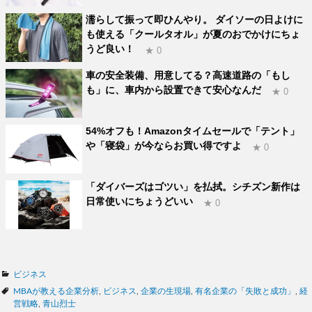
濡らして振って即ひんやり。 ダイソーの日よけに
も使える「クールタオル」が夏のおでかけにちょ
うど良い！
★ 0
車の安全装備、用意してる？高速道路の「もし
も」に、車内から設置できて安心なんだ
★ 0
54%オフも！Amazonタイムセールで「テント」
や「寝袋」が今ならお買い得ですよ
★ 0
「ダイバーズはゴツい」を払拭。シチズン新作は
日常使いにちょうどいい
★ 0
カ
ビジネス
テ
タ
MBAが教える企業分析
,
ビジネス
,
企業の生現場
,
有名企業の「失敗と成功」
,
経
ゴ
グ
営戦略
,
青山烈士
リ