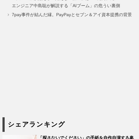
ー
ー
ー
ー
エンジニア中島聡が解説する「AIブーム」の危うい裏側
ジ
ジ
ジ
ジ
7pay事件が結んだ縁。PayPayとセブン＆アイ資本提携の背景
シェアランキング
「探さないでください」の手紙を自作自演する卑