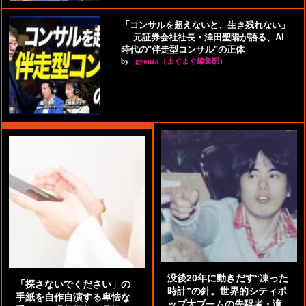
「コンサルを超えないと、生き残れない」
──元証券会社社長・澤田聖陽が語る、AI
時代の"伴走型コンサル"の正体
by
gyouza（まぐまぐ編集部）
没後20年に動きだす“凍った
「探さないでください」の
時計”の針。世界的シティポ
手紙を自作自演する卑怯な
ップ大ブームの先駆者・滝