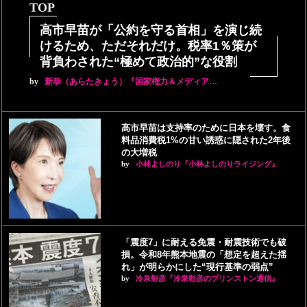
TOP
高市早苗が「公約を守る首相」を演じ続
けるため、ただそれだけ。税率1％策が
背負わされた“極めて政治的”な役割
by
新恭（あらたきょう）『国家権力＆メディア…
高市早苗は支持率のために日本を壊す。食
料品消費税1%の甘い誘惑に隠された2年後
の大増税
by
小林よしのり『小林よしのりライジング』
「震度7」に耐える免震・耐震技術でも破
損。令和8年熊本地震の「想定を超えた揺
れ」が明らかにした“現行基準の弱点”
by
冷泉彰彦『冷泉彰彦のプリンストン通信』