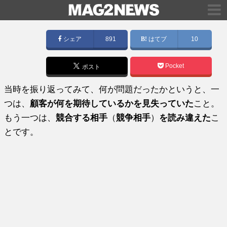
シェア
891
はてブ
10
Pocket
ポスト
当時を振り返ってみて、何が問題だったかというと、一
つは、
顧客が何を期待しているかを見失っていた
こと。
もう一つは、
競合する相手
（
競争相手
）
を読み違えた
こ
とです。