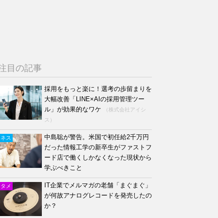
注目の記事
採用をもっと楽に！選考の歩留まりを
大幅改善「LINE×AIの採用管理ツー
ル」が効果的なワケ
（株式会社アイシ
ス）
中島聡が警告。米国で初任給2千万円
ジネス
だった情報工学の新卒生がファストフ
ード店で働くしかなくなった現状から
学ぶべきこと
IT企業でメルマガの老舗「まぐまぐ」
ンタメ
が何故アナログレコードを発売したの
か？