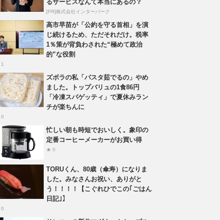
るサービスなんて本当にあるの？
[PR]株式会社インターパーク
高市早苗が「公約を守る首相」を演
じ続けるため、ただそれだけ。税率
1％策が背負わされた“極めて政治
的”な役割
 1
ズボラの私「パスタ茹でるの」やめ
ました。トップバリュの1食86円
「冷凍スパゲッティ」で夏休みラン
チが楽ちんに
 0
忙しい朝も時短でおいしく。象印の
定番コーヒーメーカーがお買い得
★ 0
TORUくん、80歳（傘寿）になりま
した。みなさんお祝い、ありがと
う！！！！【こぐれひでこの｢ごはん
日記｣】
 0