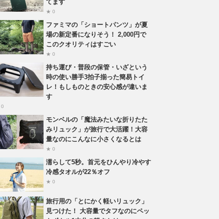
てます
★ 0
ファミマの「ショートパンツ」が夏
場の新定番になりそう！ 2,000円で
このクオリティはすごい
★ 0
持ち運び・普段の保管・いざという
時の使い勝手3拍子揃った簡易トイ
レ！もしものときの安心感が違いま
す
 0
モンベルの「魔法みたいな折りたた
みリュック」が旅行で大活躍！大容
量なのにこんなに小さくなるとは
★ 0
濡らして5秒。首元をひんやり冷やす
冷感タオルが22％オフ
★ 0
旅行用の「とにかく軽いリュック」
見つけた！ 大容量でタフなのにペッ