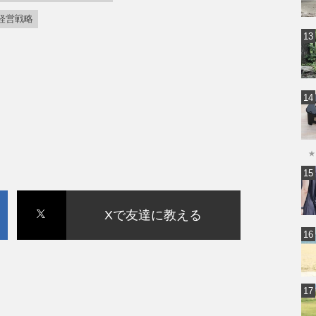
経営戦略
★
Xで友達に教える