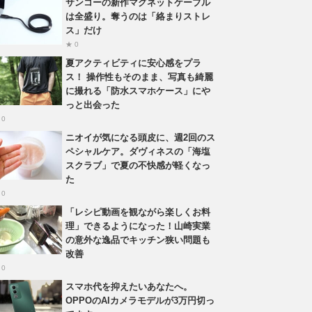
サンコーの新作マグネットケーブル
は全盛り。奪うのは「絡まりストレ
ス」だけ
★ 0
夏アクティビティに安心感をプラ
ス！ 操作性もそのまま、写真も綺麗
に撮れる「防水スマホケース」にや
っと出会った
 0
ニオイが気になる頭皮に、週2回のス
ペシャルケア。ダヴィネスの「海塩
スクラブ」で夏の不快感が軽くなっ
た
 0
「レシピ動画を観ながら楽しくお料
理」できるようになった！山崎実業
の意外な逸品でキッチン狭い問題も
改善
 0
スマホ代を抑えたいあなたへ。
OPPOのAIカメラモデルが3万円切っ