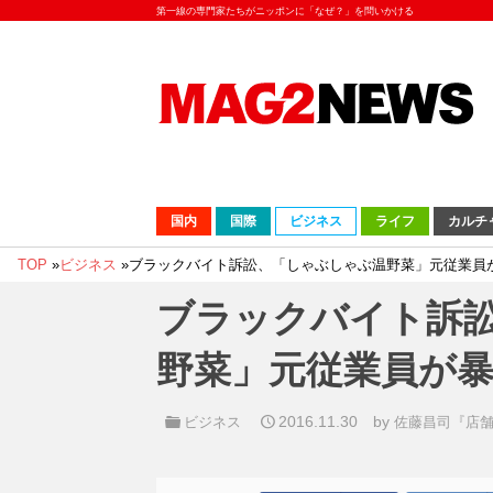
第一線の専門家たちがニッポンに「なぜ？」を問いかける
国内
国際
ビジネス
ライフ
カルチ
TOP
»
ビジネス
»
ブラックバイト訴訟、「しゃぶしゃぶ温野菜」元従業員
ブラックバイト訴
野菜」元従業員が
2016.11.30
by
ビジネス
佐藤昌司『店