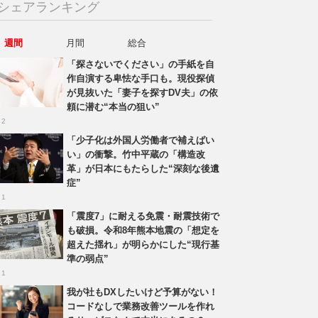
シェアランキング
週間
月間
総合
「探さないでください」の手紙を自
作自演する卑怯な手口も。現役探偵
が見抜いた「妻子を探すDV夫」の依
頼に潜む“本当の狙い”
 2
「少子化は外国人労働者で補えばい
い」の衝撃。竹中平蔵の「構造改
革」が日本にもたらした“深刻な後遺
症”
 1
「震度7」に耐える免震・耐震技術で
も破損。令和8年熊本地震の「想定を
超えた揺れ」が明らかにした“現行基
準の弱点”
 1
我が社もDXしたいけど予算がない！
コードなしで業務改善ツールを作れ