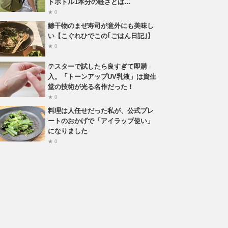
トボトル1本分の軽さとは…
★ 0
鯵干物のまぜ寿司が意外にも美味し
い【こぐれひでこの｢ごはん日記｣】
★ 0
テスターで試したら良すぎて即購
入。「トーンアップUV乳液」は資生
堂の技術が光る名作だった！
★ 0
料理は人任せだった私が、公式プレ
ートのおかげで「アイラップ使い」
になりました
★ 0