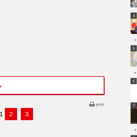
★
★
ち
print
1
2
3
★