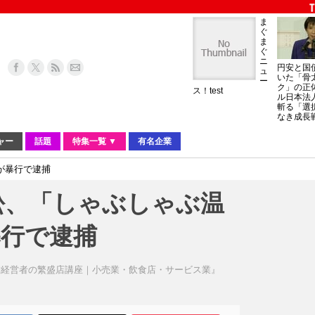
ま
ぐ
ま
ぐ
ニ
円安と国
ュ
いた「骨
ー
ク」の正
ス！test
ル日本法
斬る「選
なき成長
ャー
話題
特集一覧 ▼
有名企業
が暴行で逮捕
訟、「しゃぶしゃぶ温
暴行で逮捕
舗経営者の繁盛店講座｜小売業・飲食店・サービス業』