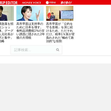
債急落を招
高市早苗は支持率の
高市早苗が「公約を
太ショッ
ために日本を壊す。
守る首相」を演じ続
体。グーグ
食料品消費税1%の甘
けるため、ただそれ
人元社長が
い誘惑に隠された2年
だけ。税率1％策が背
択と集中」
後の大増税
負わされた“極めて政
戦略
治的”な役割