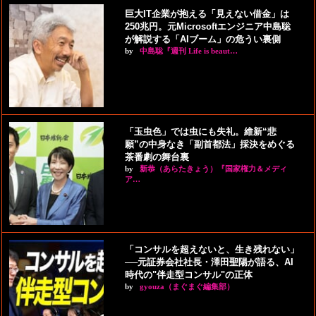
巨大IT企業が抱える「見えない借金」は
250兆円。元Microsoftエンジニア中島聡
が解説する「AIブーム」の危うい裏側
by
中島聡『週刊 Life is beaut…
「玉虫色」では虫にも失礼。維新“悲
願”の中身なき「副首都法」採決をめぐる
茶番劇の舞台裏
by
新恭（あらたきょう）『国家権力＆メディ
ア…
「コンサルを超えないと、生き残れない」
──元証券会社社長・澤田聖陽が語る、AI
時代の"伴走型コンサル"の正体
by
gyouza（まぐまぐ編集部）