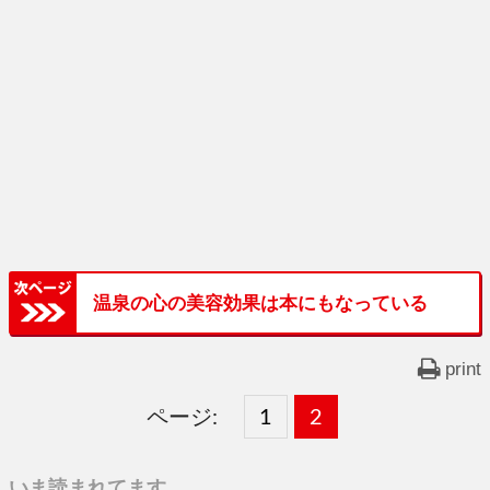
温泉の心の美容効果は本にもなっている
print
ページ:
固
1
固
2
,
定
定
いま読まれてます