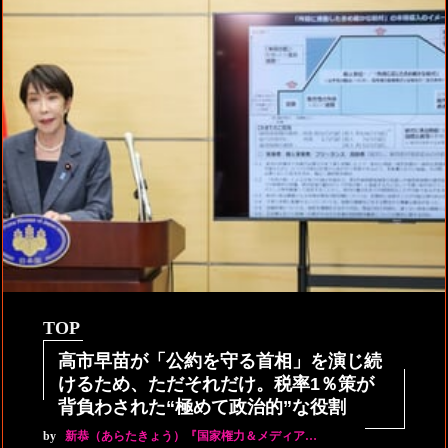
TOP
高市早苗が「公約を守る首相」を演じ続
けるため、ただそれだけ。税率1％策が
背負わされた“極めて政治的”な役割
by
新恭（あらたきょう）『国家権力＆メディア…