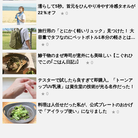
濡らして5秒。首元をひんやり冷やす冷感タオルが
22％オフ
★ 0
旅行用の「とにかく軽いリュック」見つけた！ 大
容量でタフなのにペットボトル1本分の軽さとは…
★ 0
鯵干物のまぜ寿司が意外にも美味しい【こぐれひ
でこの｢ごはん日記｣】
★ 0
テスターで試したら良すぎて即購入。「トーンア
ップUV乳液」は資生堂の技術が光る名作だった！
★ 0
料理は人任せだった私が、公式プレートのおかげ
で「アイラップ使い」になりました
★ 0