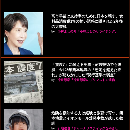
高市早苗は支持率のために日本を壊す。食
料品消費税1%の甘い誘惑に隠された2年後
の大増税
by
小林よしのり『小林よしのりライジング』
「震度7」に耐える免震・耐震技術でも破
損。令和8年熊本地震の「想定を超えた揺
れ」が明らかにした“現行基準の弱点”
by
冷泉彰彦『冷泉彰彦のプリンストン通信』
危険を察知する力は経験と教育で育つ。熊
本地震とイオンモール爆発事故が残した教
訓
by
引地達也『ジャーナリスティックなやさし