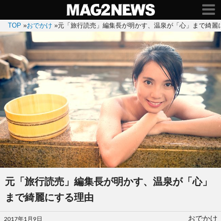
TOP
»
おでかけ
»
元「旅行読売」編集長が明かす、温泉が「心」まで綺麗
元「旅行読売」編集長が明かす、温泉が「心」
まで綺麗にする理由
投
おでかけ
2017年1月9日