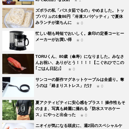
★ 1
ズボラの私「パスタ茹でるの」やめました。トッ
プバリュの1食86円「冷凍スパゲッティ」で夏休
みランチが楽ちんに
★ 0
忙しい朝も時短でおいしく。象印の定番コーヒー
メーカーがお買い得
★ 0
TORUくん、80歳（傘寿）になりました。みなさ
んお祝い、ありがとう！！！！【こぐれひでこの
｢ごはん日記｣】
★ 0
サンコーの新作マグネットケーブルは全盛り。奪
うのは「絡まりストレス」だけ
★ 0
夏アクティビティに安心感をプラス！ 操作性もそ
のまま、写真も綺麗に撮れる「防水スマホケー
ス」にやっと出会った
★ 0
ニオイが気になる頭皮に、週2回のスペシャルケ