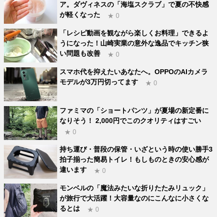
ア。ダヴィネスの「海塩スクラブ」で夏の不快感
が軽くなった
★ 0
「レシピ動画を観ながら楽しくお料理」できるよ
うになった！山崎実業の意外な逸品でキッチン狭
い問題も改善
★ 0
スマホ代を抑えたいあなたへ。OPPOのAIカメラ
モデルが3万円切ってます
★ 0
ファミマの「ショートパンツ」が夏場の新定番に
なりそう！ 2,000円でこのクオリティはすごい
★ 0
持ち運び・普段の保管・いざという時の使い勝手3
拍子揃った簡易トイレ！もしものときの安心感が
違います
★ 0
モンベルの「魔法みたいな折りたたみリュック」
が旅行で大活躍！大容量なのにこんなに小さくな
るとは
★ 0