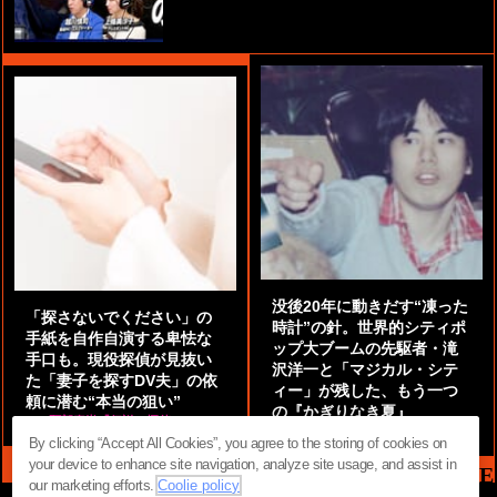
没後20年に動きだす“凍った
「探さないでください」の
時計”の針。世界的シティポ
手紙を自作自演する卑怯な
ップ大ブームの先駆者・滝
手口も。現役探偵が見抜い
沢洋一と「マジカル・シテ
た「妻子を探すDV夫」の依
ィー」が残した、もう一つ
頼に潜む“本当の狙い”
の『かぎりなき夏』
by
阿部泰尚『伝説の探偵』
by
都鳥 流星
By clicking “Accept All Cookies”, you agree to the storing of cookies on
your device to enhance site navigation, analyze site usage, and assist in
MAG2 NEWS HEADLINE
our marketing efforts.
Coolie policy