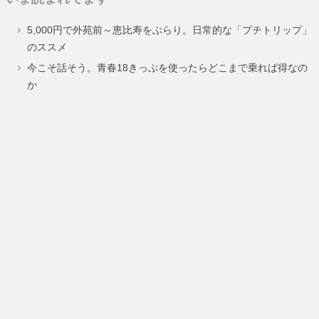
ペ
ペ
5,000円で外苑前～恵比寿をぶらり。日常的な「プチトリップ」
ー
ー
のススメ
ジ
ジ
今こそ話そう。青春18きっぷを使ったらどこまで乗れば得なの
か