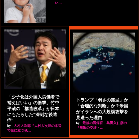
い…
「少子化は外国人労働者で
トランプ「弱さの露呈」か
補えばいい」の衝撃。竹中
「合理的な判断」か？米国
平蔵の「構造改革」が日本
がイランへの大規模攻撃を
にもたらした“深刻な後遺
見送った理由
症”
by
最後の調停官 島田久仁彦の
by
大村大次郎『大村大次郎の本音
『無敵の交渉・…
で役に立つ税…