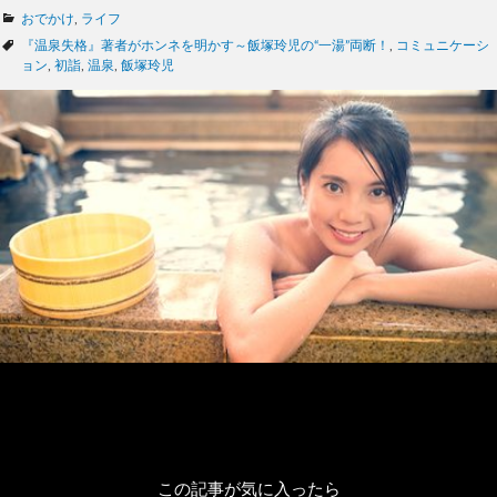
カ
おでかけ
,
ライフ
テ
タ
『温泉失格』著者がホンネを明かす～飯塚玲児の“一湯”両断！
,
コミュニケーシ
ゴ
グ
ョン
,
初詣
,
温泉
,
飯塚玲児
リ
ー
この記事が気に入ったら