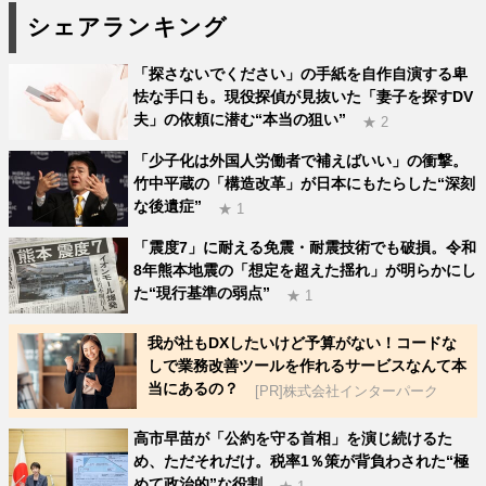
シェアランキング
「探さないでください」の手紙を自作自演する卑
怯な手口も。現役探偵が見抜いた「妻子を探すDV
夫」の依頼に潜む“本当の狙い”
★ 2
「少子化は外国人労働者で補えばいい」の衝撃。
竹中平蔵の「構造改革」が日本にもたらした“深刻
な後遺症”
★ 1
「震度7」に耐える免震・耐震技術でも破損。令和
8年熊本地震の「想定を超えた揺れ」が明らかにし
た“現行基準の弱点”
★ 1
我が社もDXしたいけど予算がない！コードな
しで業務改善ツールを作れるサービスなんて本
当にあるの？
[PR]株式会社インターパーク
高市早苗が「公約を守る首相」を演じ続けるた
め、ただそれだけ。税率1％策が背負わされた“極
めて政治的”な役割