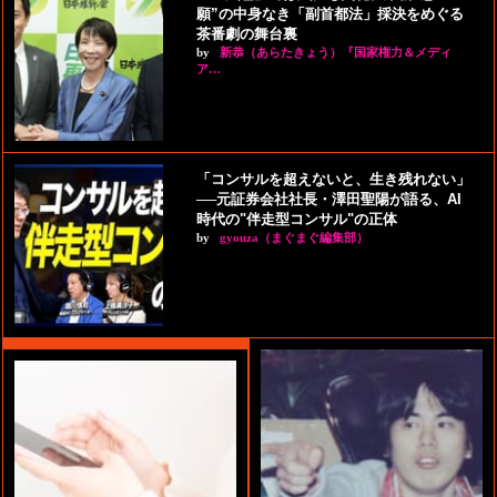
願”の中身なき「副首都法」採決をめぐる
茶番劇の舞台裏
by
新恭（あらたきょう）『国家権力＆メディ
ア…
「コンサルを超えないと、生き残れない」
──元証券会社社長・澤田聖陽が語る、AI
時代の"伴走型コンサル"の正体
by
gyouza（まぐまぐ編集部）