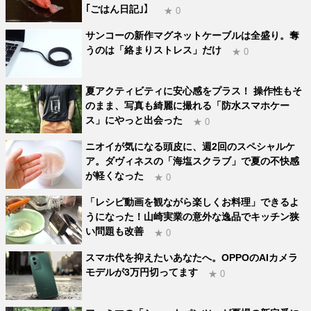
｢ごはん日記｣】
★ 0
サンコーの新作マグネットケーブルは全盛り。奪
うのは「絡まりストレス」だけ
★ 0
夏アクティビティに安心感をプラス！ 操作性もそ
のまま、写真も綺麗に撮れる「防水スマホケー
ス」にやっと出会った
★ 0
ニオイが気になる頭皮に、週2回のスペシャルケ
ア。ダヴィネスの「海塩スクラブ」で夏の不快感
が軽くなった
★ 0
「レシピ動画を観ながら楽しくお料理」できるよ
うになった！山崎実業の意外な逸品でキッチン狭
い問題も改善
★ 0
スマホ代を抑えたいあなたへ。OPPOのAIカメラ
モデルが3万円切ってます
★ 0