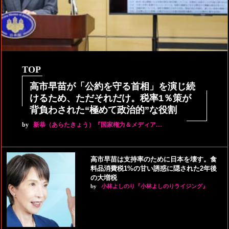
TOP
高市早苗が「公約を守る首相」を演じ続
けるため、ただそれだけ。税率1％策が
背負わされた“極めて政治的”な役割
by
新恭（あらたきょう）『国家権力＆メディア…
高市早苗は支持率のために日本を壊す。食
料品消費税1%の甘い誘惑に隠された2年後
の大増税
by
小林よしのり『小林よしのりライジング』