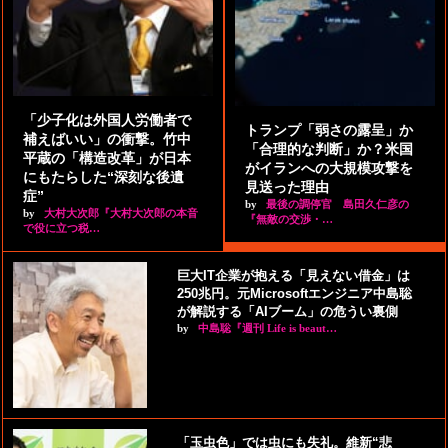
「少子化は外国人労働者で
トランプ「弱さの露呈」か
補えばいい」の衝撃。竹中
「合理的な判断」か？米国
平蔵の「構造改革」が日本
がイランへの大規模攻撃を
にもたらした“深刻な後遺
見送った理由
症”
by
最後の調停官 島田久仁彦の
by
大村大次郎『大村大次郎の本音
『無敵の交渉・…
で役に立つ税…
巨大IT企業が抱える「見えない借金」は
250兆円。元Microsoftエンジニア中島聡
が解説する「AIブーム」の危うい裏側
by
中島聡『週刊 Life is beaut…
「玉虫色」では虫にも失礼。維新“悲