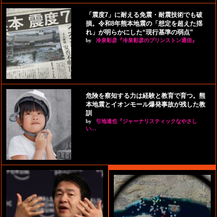
「震度7」に耐える免震・耐震技術でも破
損。令和8年熊本地震の「想定を超えた揺
れ」が明らかにした“現行基準の弱点”
by
冷泉彰彦『冷泉彰彦のプリンストン通信』
危険を察知する力は経験と教育で育つ。熊
本地震とイオンモール爆発事故が残した教
訓
by
引地達也『ジャーナリスティックなやさし
い…