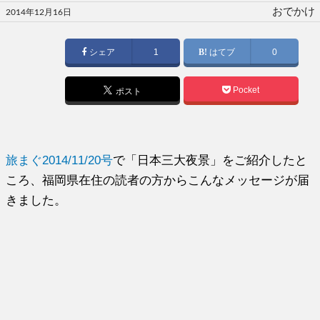
投
おでかけ
2014年12月16日
稿
日:
シェア
1
はてブ
0
Pocket
ポスト
旅まぐ2014/11/20号
で「日本三大夜景」をご紹介したと
ころ、福岡県在住の読者の方からこんなメッセージが届
きました。