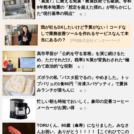
「震度7」に耐える免震・耐震技術でも破損。令和
8年熊本地震の「想定を超えた揺れ」が明らかにし
た“現行基準の弱点”
★ 1
我が社もDXしたいけど予算がない！コードな
しで業務改善ツールを作れるサービスなんて本
当にあるの？
[PR]株式会社インターパーク
高市早苗が「公約を守る首相」を演じ続けるた
め、ただそれだけ。税率1％策が背負わされた“極
めて政治的”な役割
★ 1
ズボラの私「パスタ茹でるの」やめました。トッ
プバリュの1食86円「冷凍スパゲッティ」で夏休
みランチが楽ちんに
★ 0
忙しい朝も時短でおいしく。象印の定番コーヒー
メーカーがお買い得
★ 0
TORUくん、80歳（傘寿）になりました。みなさ
んお祝い、ありがとう！！！！【こぐれひでこの