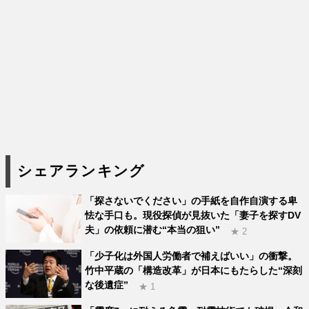
シェアランキング
「探さないでください」の手紙を自作自演する卑
怯な手口も。現役探偵が見抜いた「妻子を探すDV
夫」の依頼に潜む“本当の狙い”
★ 2
「少子化は外国人労働者で補えばいい」の衝撃。
竹中平蔵の「構造改革」が日本にもたらした“深刻
な後遺症”
★ 1