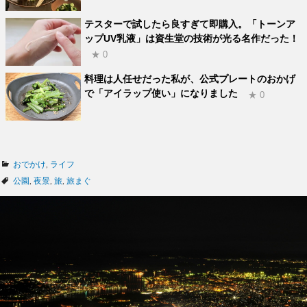
テスターで試したら良すぎて即購入。「トーンア
ップUV乳液」は資生堂の技術が光る名作だった！
★ 0
料理は人任せだった私が、公式プレートのおかげ
で「アイラップ使い」になりました
★ 0
カ
おでかけ
,
ライフ
テ
タ
公園
,
夜景
,
旅
,
旅まぐ
ゴ
グ
リ
ー