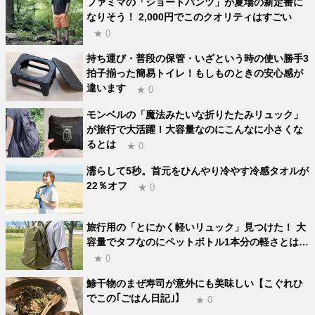
ファミマの「ショートパンツ」が夏場の新定番に
なりそう！ 2,000円でこのクオリティはすごい
★ 0
持ち運び・普段の保管・いざという時の使い勝手3
拍子揃った簡易トイレ！もしものときの安心感が
違います
★ 0
モンベルの「魔法みたいな折りたたみリュック」
が旅行で大活躍！大容量なのにこんなに小さくな
るとは
★ 0
濡らして5秒。首元をひんやり冷やす冷感タオルが
22％オフ
★ 0
旅行用の「とにかく軽いリュック」見つけた！ 大
容量でタフなのにペットボトル1本分の軽さとは…
★ 0
鯵干物のまぜ寿司が意外にも美味しい【こぐれひ
でこの｢ごはん日記｣】
★ 0