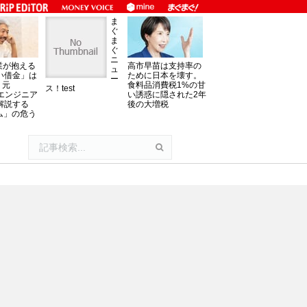
ま
ぐ
ま
ぐ
ニ
業が抱える
高市早苗は支持率の
ュ
い借金」は
ために日本を壊す。
ー
。元
食料品消費税1%の甘
ス！test
oftエンジニア
い誘惑に隠された2年
解説する
後の大増税
ム」の危う