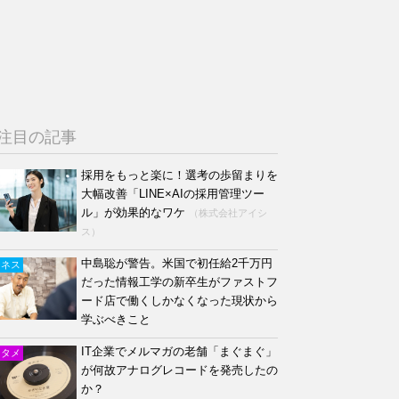
注目の記事
採用をもっと楽に！選考の歩留まりを
大幅改善「LINE×AIの採用管理ツー
ル」が効果的なワケ
（株式会社アイシ
ス）
中島聡が警告。米国で初任給2千万円
ジネス
だった情報工学の新卒生がファストフ
ード店で働くしかなくなった現状から
学ぶべきこと
IT企業でメルマガの老舗「まぐまぐ」
ンタメ
が何故アナログレコードを発売したの
か？