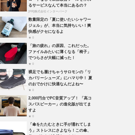
るサービスなんて本当にあるの？
[PR]株式会社インターパーク
数量限定の「夏に使いたいシャワー
ジェル」が、本当に気持ちいい！爽
快感がクセになるよ
★ 0
「旅の疲れ」の原因、これだった。
ファイルみたいに薄くなる「椅子」
でつらさが大幅に減った！
★ 0
裸足でも履けちゃうサロモンの「リ
カバリーシューズ」にハマり中！ 夏
のおでかけに快適なんだよね〜
★ 0
2,000円台でPC音質アップ！ 「高コ
スパスピーカー」の進化版が出てま
すよ
★ 0
「傘をたたむときに手が濡れてしま
う」ストレスにさよなら！この傘、