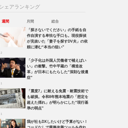
シェアランキング
週間
月間
総合
「探さないでください」の手紙を自
作自演する卑怯な手口も。現役探偵
が見抜いた「妻子を探すDV夫」の依
頼に潜む“本当の狙い”
 2
「少子化は外国人労働者で補えばい
い」の衝撃。竹中平蔵の「構造改
革」が日本にもたらした“深刻な後遺
症”
 1
「震度7」に耐える免震・耐震技術で
も破損。令和8年熊本地震の「想定を
超えた揺れ」が明らかにした“現行基
準の弱点”
 1
我が社もDXしたいけど予算がない！
コードなしで業務改善ツールを作れ