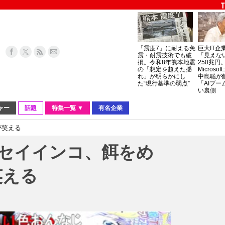
「震度7」に耐える免
巨大IT企
震・耐震技術でも破
「見えな
損。令和8年熊本地震
250兆円
の「想定を超えた揺
Micros
れ」が明らかにし
中島聡が
た“現行基準の弱点”
「AIブー
い裏側
ャー
話題
特集一覧 ▼
有名企業
が笑える
キセイインコ、餌をめ
笑える