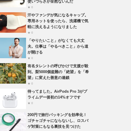
使いづらさが全然ないんだ
★ 0
汗やファンデが気になるキャップ。
専用ネットを使ったら、洗濯機で気
軽に洗えるようになりました
★ 0
「やりたいこと」がなくても大丈
夫。仕事は「やるべきこと」から道
が開ける
★ 0
有名タレントの呼びかけで支援が殺
到。梨5000個盗難の「絶望」を「希
望」に変えた善意の連鎖
★ 0
待ってました。AirPods Pro 3がプ
ライムデー後初の14%オフです
★ 0
200円で旅行パッキングを効率化！
ゴチャゴチャにならないし、ロスバ
ゲ対策にもなる裏技を見つけた