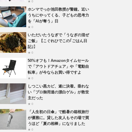
★ 0
ホンマでっか池田教授が警鐘。近い
うちにやってくる、子どもの思考力
を「AIが奪う」日
★ 0
いただいたうなぎで「うなぎの混ぜ
ご飯」【こぐれひでこの｢ごはん日
記｣】
★ 0
50%オフも！Amazonタイムセール
で「アウトドアチェア」や「電動自
転車」が今ならお買い得ですよ
★ 0
しつこい黒カビ、遂に決着。垂れな
い「プロ御用達の漂白ゲル」が救世
主だった
★ 0
「人生初の日傘」で酷暑の箱根旅行
が優雅に。貸した友人もその場で買
うほど「夏の相棒」になりました
★ 0