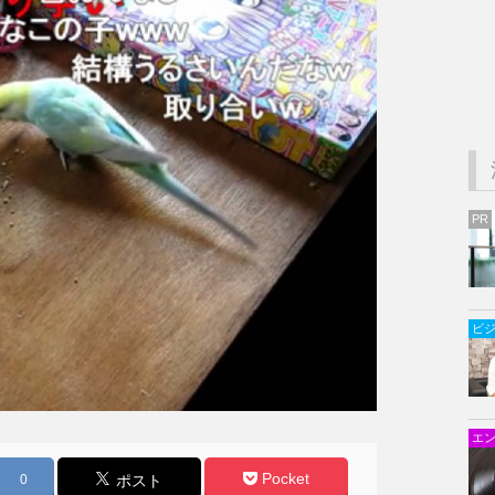
PR
ビ
エ
Pocket
0
ポスト