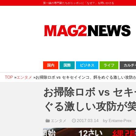
第一線の専門家たちがニッポンに「なぜ？」を問いかける
国内
国際
ビジネス
ライフ
カルチ
TOP
»
エンタメ
»
お掃除ロボ vs セキセイインコ、餌をめぐる激しい攻防
お掃除ロボ vs セ
ぐる激しい攻防が
2017.03.14
by
エンタメ
Entame-Prex