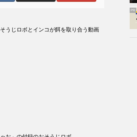
PR
そうじロボとインコが餌を取り合う動画
ゃお」の付録のおそうじロボ。