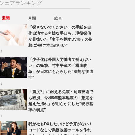
シェアランキング
週間
月間
総合
「探さないでください」の手紙を自
作自演する卑怯な手口も。現役探偵
が見抜いた「妻子を探すDV夫」の依
頼に潜む“本当の狙い”
 2
「少子化は外国人労働者で補えばい
い」の衝撃。竹中平蔵の「構造改
革」が日本にもたらした“深刻な後遺
症”
 1
「震度7」に耐える免震・耐震技術で
も破損。令和8年熊本地震の「想定を
超えた揺れ」が明らかにした“現行基
準の弱点”
 1
我が社もDXしたいけど予算がない！
コードなしで業務改善ツールを作れ