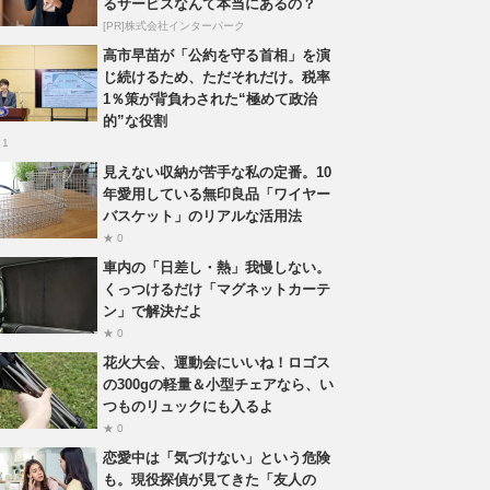
るサービスなんて本当にあるの？
[PR]株式会社インターパーク
高市早苗が「公約を守る首相」を演
じ続けるため、ただそれだけ。税率
1％策が背負わされた“極めて政治
的”な役割
 1
見えない収納が苦手な私の定番。10
年愛用している無印良品「ワイヤー
バスケット」のリアルな活用法
★ 0
車内の「日差し・熱」我慢しない。
くっつけるだけ「マグネットカーテ
ン」で解決だよ
★ 0
花火大会、運動会にいいね！ロゴス
の300gの軽量＆小型チェアなら、い
つものリュックにも入るよ
★ 0
恋愛中は「気づけない」という危険
も。現役探偵が見てきた「友人の