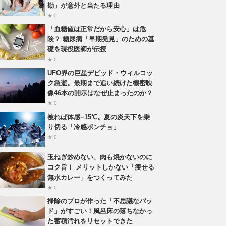
勘」が意外と当たる理由
★ 0
「血糖値は正常だから安心」は危
険？ 糖尿病「早期発見」のための基
礎を現役医師が伝授
★ 0
UFO界の巨星デビッド・ウィルコッ
ク急逝。最期まで追い続けた機密映
像46本の開示はなぜ止まったのか？
★ 0
被れば体感−15℃。夏の炎天下を乗
り切る「冷感ポンチョ」
★ 0
玉ねぎ炒めない、肉も焼かないのに
コク旨！ メリットしかない「痩せる
無水カレー」をつくってみた
★ 0
掃除のプロが作った「不思議なパッ
ド」がすごい！風呂床の落ちなかっ
た蓄積汚れをリセットできた