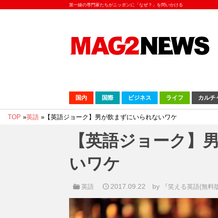
第一線の専門家たちがニッポンに「なぜ？」を問いかける
国内
国際
ビジネス
ライフ
カルチ
TOP
»
英語
»
【英語ジョーク】男が飲まずにいられないワケ
【英語ジョーク】
いワケ
2017.09.22
by
英語
『笑える英語(無料版