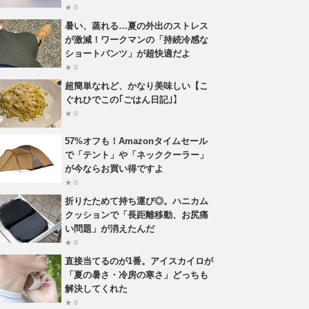
★ 0
暑い、蒸れる…夏の外出のストレス
が激減！ワークマンの「持続冷感な
ショートパンツ」が超快適だよ
★ 0
超簡単なれど、かなり美味しい【こ
ぐれひでこの｢ごはん日記｣】
★ 0
57%オフも！Amazonタイムセール
で「テント」や「ネッククーラー」
が今ならお買い得ですよ
★ 0
折りたためて持ち運び◎。ハニカム
クッションで「長距離移動、お尻痛
い問題」が消えたんだ
★ 0
直接当てるのが1番。アイスカイロが
「夏の暑さ・冷房の寒さ」どっちも
解決してくれた
★ 0