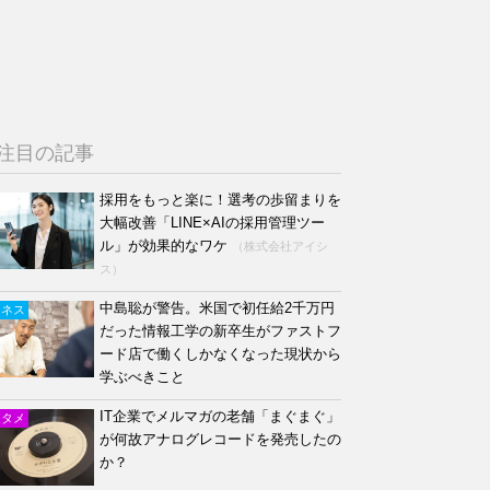
注目の記事
採用をもっと楽に！選考の歩留まりを
大幅改善「LINE×AIの採用管理ツー
ル」が効果的なワケ
（株式会社アイシ
ス）
中島聡が警告。米国で初任給2千万円
ジネス
だった情報工学の新卒生がファストフ
ード店で働くしかなくなった現状から
学ぶべきこと
IT企業でメルマガの老舗「まぐまぐ」
ンタメ
が何故アナログレコードを発売したの
か？