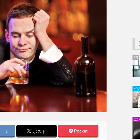
PR
ビ
エ
Pocket
1
ポスト