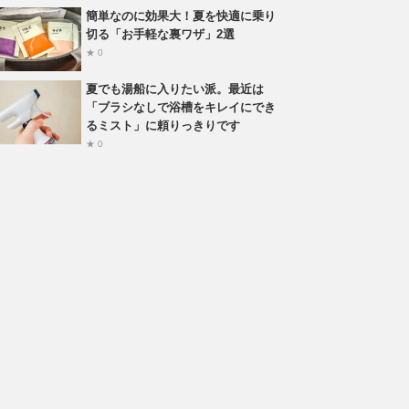
簡単なのに効果大！夏を快適に乗り
切る「お手軽な裏ワザ」2選
★ 0
夏でも湯船に入りたい派。最近は
「ブラシなしで浴槽をキレイにでき
るミスト」に頼りっきりです
★ 0