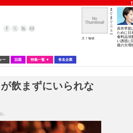
ま
ぐ
ま
ぐ
ニ
高市早苗
ュ
ために日
ー
食料品消
ス！test
い誘惑に
後の大増
ャー
話題
特集一覧 ▼
有名企業
男が飲まずにいられな
)』