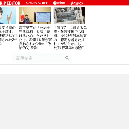
は支持率の
高市早苗が「公約を
「震度7」に耐える免
本を壊す。
守る首相」を演じ続
震・耐震技術でも破
費税1%の甘
けるため、ただそれ
損。令和8年熊本地震
隠された2年
だけ。税率1％策が背
の「想定を超えた揺
税
負わされた“極めて政
れ」が明らかにし
治的”な役割
た“現行基準の弱点”