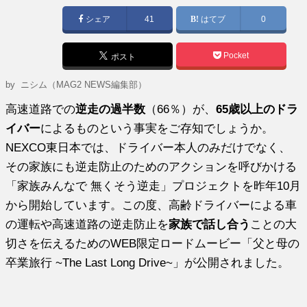
日:
シェア
41
はてブ
0
Pocket
ポスト
by ニシム（MAG2 NEWS編集部）
高速道路での
逆走の過半数
（66％）が、
65歳以上のドラ
イバー
によるものという事実をご存知でしょうか。
NEXCO東日本では、ドライバー本人のみだけでなく、
その家族にも逆走防止のためのアクションを呼びかける
「家族みんなで 無くそう逆走」プロジェクトを昨年10月
から開始しています。この度、高齢ドライバーによる車
の運転や高速道路の逆走防止を
家族で話し合う
ことの大
切さを伝えるためのWEB限定ロードムービー「父と母の
卒業旅行 ~The Last Long Drive~」が公開されました。