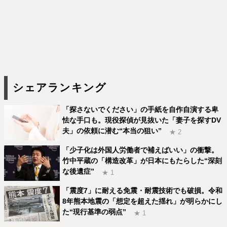
シェアランキング
「探さないでください」の手紙を自作自演する卑
怯な手口も。現役探偵が見抜いた「妻子を探すDV
夫」の依頼に潜む“本当の狙い”
★ 2
「少子化は外国人労働者で補えばいい」の衝撃。
竹中平蔵の「構造改革」が日本にもたらした“深刻
な後遺症”
★ 1
「震度7」に耐える免震・耐震技術でも破損。令和
8年熊本地震の「想定を超えた揺れ」が明らかにし
た“現行基準の弱点”
★ 1