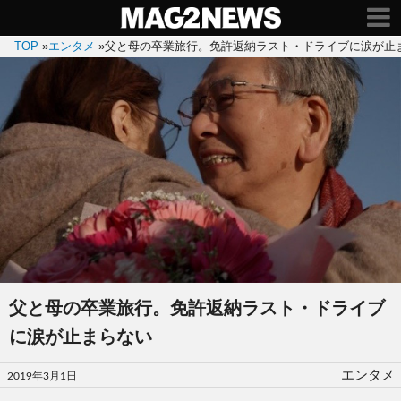
TOP
»
エンタメ
»
父と母の卒業旅行。免許返納ラスト・ドライブに涙が止
父と母の卒業旅行。免許返納ラスト・ドライブ
に涙が止まらない
投
エンタメ
2019年3月1日
稿