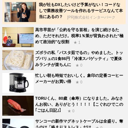
我が社もDXしたいけど予算がない！コードな
しで業務改善ツールを作れるサービスなんて本
当にあるの？
[PR]株式会社インターパーク
高市早苗が「公約を守る首相」を演じ続けるた
め、ただそれだけ。税率1％策が背負わされた“極
めて政治的”な役割
★ 1
ズボラの私「パスタ茹でるの」やめました。トッ
プバリュの1食86円「冷凍スパゲッティ」で夏休
みランチが楽ちんに
★ 0
忙しい朝も時短でおいしく。象印の定番コーヒー
メーカーがお買い得
★ 0
TORUくん、80歳（傘寿）になりました。みなさ
んお祝い、ありがとう！！！！【こぐれひでこの
｢ごはん日記｣】
★ 0
サンコーの新作マグネットケーブルは全盛り。奪
うのは「絡まりストレス」だけ
★ 0