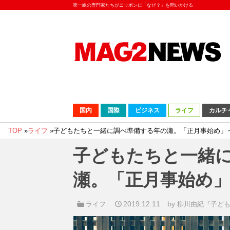
第一線の専門家たちがニッポンに「なぜ？」を問いかける
国内
国際
ビジネス
ライフ
カルチ
TOP
»
ライフ
»
子どもたちと一緒に調べ準備する年の瀬。「正月事始め」
子どもたちと一緒
瀬。「正月事始め
2019.12.11
by
ライフ
柳川由紀『子ど