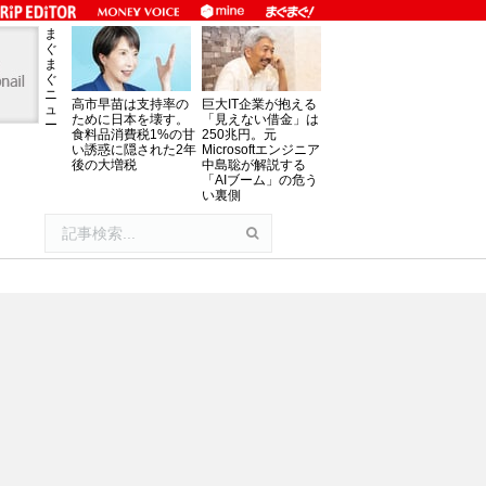
ま
ぐ
ま
ぐ
ニ
高市早苗は支持率の
巨大IT企業が抱える
ュ
ために日本を壊す。
「見えない借金」は
ー
食料品消費税1%の甘
250兆円。元
い誘惑に隠された2年
Microsoftエンジニア
後の大増税
中島聡が解説する
「AIブーム」の危う
い裏側