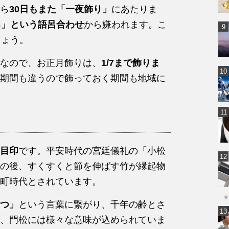
ら
30日もまた「一夜飾り」
にあたりま
る」という語呂合わせ
から嫌われます。こ
しょう。
なので、お正月飾りは、
1/7まで飾りま
期間も違うので飾っておく期間も地域に
目印
です。平安時代の宮廷儀礼の「小松
の後、すくすくと節を伸ばす竹が縁起物
町時代とされています。
★
つ」
という言葉に繋がり、千年の齢とさ
、門松には様々な意味が込められていま