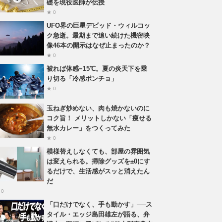
礎を現役医師が伝授
★ 0
UFO界の巨星デビッド・ウィルコッ
ク急逝。最期まで追い続けた機密映
像46本の開示はなぜ止まったのか？
★ 0
被れば体感−15℃。夏の炎天下を乗
り切る「冷感ポンチョ」
★ 0
玉ねぎ炒めない、肉も焼かないのに
コク旨！ メリットしかない「痩せる
無水カレー」をつくってみた
★ 0
模様替えしなくても、部屋の雰囲気
は変えられる。掃除グッズを±0にす
るだけで、生活感がスッと消えたん
だ
 0
「口だけでなく、手も動かす」──ス
タイル・エッジ島田雄左が語る、弁