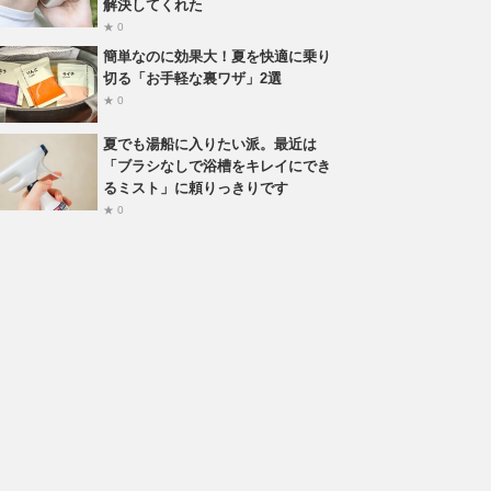
解決してくれた
★ 0
簡単なのに効果大！夏を快適に乗り
切る「お手軽な裏ワザ」2選
★ 0
夏でも湯船に入りたい派。最近は
「ブラシなしで浴槽をキレイにでき
るミスト」に頼りっきりです
★ 0