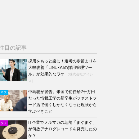
注目の記事
採用をもっと楽に！選考の歩留まりを
大幅改善「LINE×AIの採用管理ツー
ル」が効果的なワケ
（株式会社アイシ
ス）
中島聡が警告。米国で初任給2千万円
ジネス
だった情報工学の新卒生がファストフ
ード店で働くしかなくなった現状から
学ぶべきこと
IT企業でメルマガの老舗「まぐまぐ」
ンタメ
が何故アナログレコードを発売したの
か？