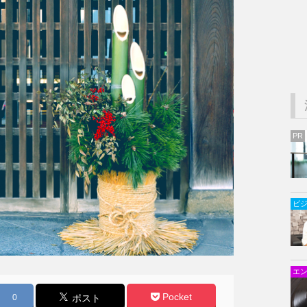
PR
ビ
エ
Pocket
0
ポスト