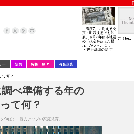
「震度7」に耐える免
震・耐震技術でも破
損。令和8年熊本地震
ス！test
の「想定を超えた揺
れ」が明らかにし
た“現行基準の弱点”
ャー
話題
特集一覧 ▼
有名企業
って何？
に調べ準備する年の
」って何？
もを伸ばす 親力アップの家庭教育』