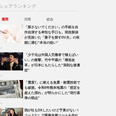
シェアランキング
週間
月間
総合
「探さないでください」の手紙を自
作自演する卑怯な手口も。現役探偵
が見抜いた「妻子を探すDV夫」の依
頼に潜む“本当の狙い”
 2
「少子化は外国人労働者で補えばい
い」の衝撃。竹中平蔵の「構造改
革」が日本にもたらした“深刻な後遺
症”
 1
「震度7」に耐える免震・耐震技術で
も破損。令和8年熊本地震の「想定を
超えた揺れ」が明らかにした“現行基
準の弱点”
 1
我が社もDXしたいけど予算がない！
コードなしで業務改善ツールを作れ