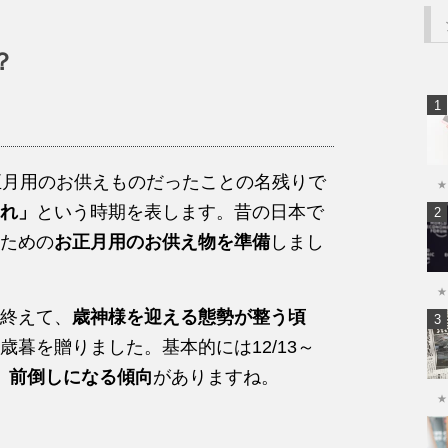
？
正月用のお供えものだったことの名残りで
★
れ」
という時期を表します。昔の日本で
ための
お正月用のお供え物を準備
しまし
★
終えて、
歳神様を迎える態勢が整う頃
歳暮を贈りました。基本的には12/13～
、
前倒しになる傾向
がありますね。
★