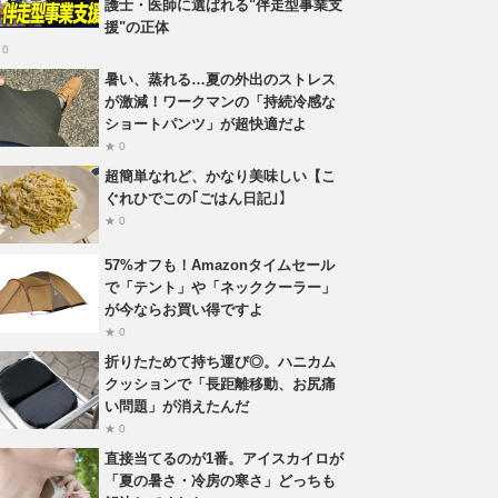
護士・医師に選ばれる"伴走型事業支
援"の正体
 0
暑い、蒸れる…夏の外出のストレス
が激減！ワークマンの「持続冷感な
ショートパンツ」が超快適だよ
★ 0
超簡単なれど、かなり美味しい【こ
ぐれひでこの｢ごはん日記｣】
★ 0
57%オフも！Amazonタイムセール
で「テント」や「ネッククーラー」
が今ならお買い得ですよ
★ 0
折りたためて持ち運び◎。ハニカム
クッションで「長距離移動、お尻痛
い問題」が消えたんだ
★ 0
直接当てるのが1番。アイスカイロが
「夏の暑さ・冷房の寒さ」どっちも