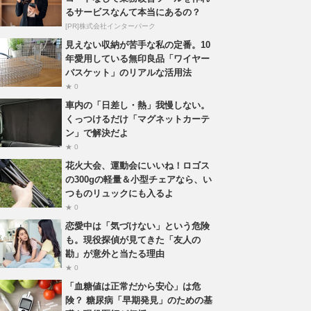
るサービスなんて本当にあるの？
[PR]株式会社インターパーク
見えない収納が苦手な私の定番。10
年愛用している無印良品「ワイヤー
バスケット」のリアルな活用法
★ 0
車内の「日差し・熱」我慢しない。
くっつけるだけ「マグネットカーテ
ン」で解決だよ
★ 0
花火大会、運動会にいいね！ロゴス
の300gの軽量＆小型チェアなら、い
つものリュックにも入るよ
★ 0
恋愛中は「気づけない」という危険
も。現役探偵が見てきた「友人の
勘」が意外と当たる理由
★ 0
「血糖値は正常だから安心」は危
険？ 糖尿病「早期発見」のための基