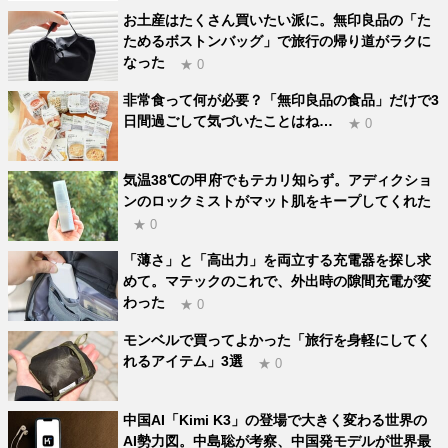
お土産はたくさん買いたい派に。無印良品の「た
ためるボストンバッグ」で旅行の帰り道がラクに
なった
★ 0
非常食って何が必要？「無印良品の食品」だけで3
日間過ごして気づいたことはね…
★ 0
気温38℃の甲府でもテカリ知らず。アディクショ
ンのロックミストがマット肌をキープしてくれた
★ 0
「薄さ」と「高出力」を両立する充電器を探し求
めて。マテックのこれで、外出時の隙間充電が変
わった
★ 0
モンベルで買ってよかった「旅行を身軽にしてく
れるアイテム」3選
★ 0
中国AI「Kimi K3」の登場で大きく変わる世界の
AI勢力図。中島聡が考察、中国発モデルが世界最