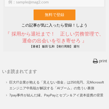
この記事が気に入ったら登録！しよう
『 採用から退社まで！ 正しい労務管理で、
運命の出会いを引き寄せろ 』
【著者】 飯田 弘和 【発行周期】 週刊
print
いま読まれてます
巨大IT企業が抱える「見えない借金」は250兆円。元Microsoft
エンジニア中島聡が解説する「AIブーム」の危うい裏側
7pay事件が結んだ縁。PayPayとセブン＆アイ資本提携の背景