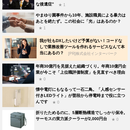
な後遺症”
★ 1
やまゆり園事件から10年、施設職員による暴力は
あとを絶たず。この社会に「光」はあるのか？
★ 1
我が社もDXしたいけど予算がない！コードな
しで業務改善ツールを作れるサービスなんて本
当にあるの？
[PR]株式会社インターパーク
年商30億円を見据えた組織づくり。年商10億円企
業が今こそ「上位職評価制度」を見直すべき理由
★ 0
懐中電灯にもなるって一石二鳥。「人感センサー
付きLEDライト」が普段から停電時まで役に立つ
んです
★ 0
折りたためるのに、5層断熱構造でしっかり保冷。
サーモスの実力派クーラーが2,000円台
★ 0