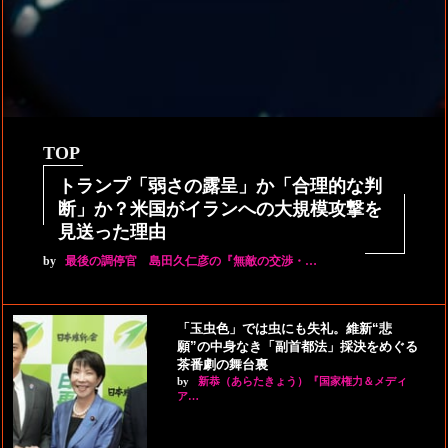
TOP
トランプ「弱さの露呈」か「合理的な判
断」か？米国がイランへの大規模攻撃を
見送った理由
by
最後の調停官 島田久仁彦の『無敵の交渉・…
「玉虫色」では虫にも失礼。維新“悲
願”の中身なき「副首都法」採決をめぐる
茶番劇の舞台裏
by
新恭（あらたきょう）『国家権力＆メディ
ア…