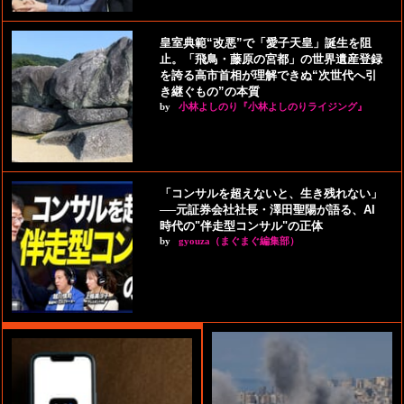
皇室典範“改悪”で「愛子天皇」誕生を阻
止。「飛鳥・藤原の宮都」の世界遺産登録
を誇る高市首相が理解できぬ“次世代へ引
き継ぐもの”の本質
by
小林よしのり『小林よしのりライジング』
「コンサルを超えないと、生き残れない」
──元証券会社社長・澤田聖陽が語る、AI
時代の"伴走型コンサル"の正体
by
gyouza（まぐまぐ編集部）