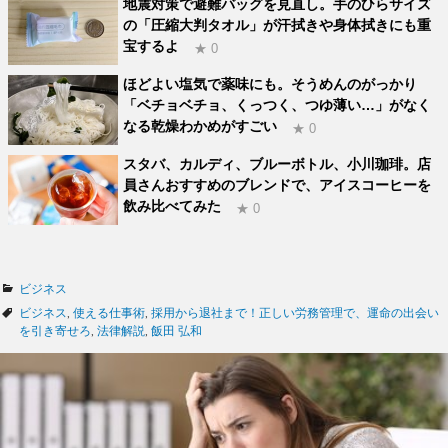
地震対策で避難バッグを見直し。手のひらサイズ
の「圧縮大判タオル」が汗拭きや身体拭きにも重
宝するよ
★ 0
ほどよい塩気で薬味にも。そうめんのがっかり
「ベチョベチョ、くっつく、つゆ薄い…」がなく
なる乾燥わかめがすごい
★ 0
スタバ、カルディ、ブルーボトル、小川珈琲。店
員さんおすすめのブレンドで、アイスコーヒーを
飲み比べてみた
★ 0
カ
ビジネス
テ
タ
ビジネス
,
使える仕事術
,
採用から退社まで！正しい労務管理で、運命の出会い
ゴ
グ
を引き寄せろ
,
法律解説
,
飯田 弘和
リ
ー