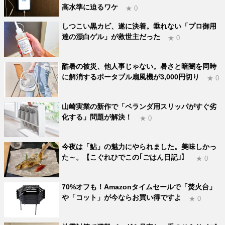
高水準に迫るワケ
★ 0
しつこい黒カビ、遂に決着。垂れない「プロ御用
達の漂白ゲル」が救世主だった
★ 0
酷暑の被災、他人事じゃない。暑さと暗闇を同時
に解消するポータブル扇風機が3,000円切り
★ 0
山崎実業の新作で「ベランダ用スリッパがすぐ劣
化する」問題が解決！
★ 0
今夜は「鮎」の魅力にやられました。美味しかっ
た～。【こぐれひでこの｢ごはん日記｣】
★ 0
70%オフも！Amazonタイムセールで「焚火台」
や「コット」が今ならお買い得ですよ
★ 0