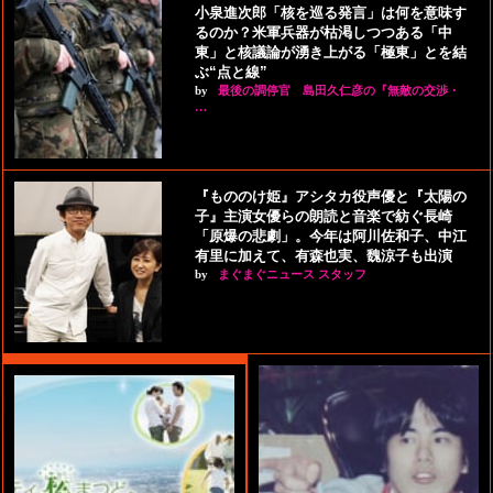
小泉進次郎「核を巡る発言」は何を意味す
るのか？米軍兵器が枯渇しつつある「中
東」と核議論が湧き上がる「極東」とを結
ぶ“点と線”
by
最後の調停官 島田久仁彦の『無敵の交渉・
…
『もののけ姫』アシタカ役声優と『太陽の
子』主演女優らの朗読と音楽で紡ぐ長崎
「原爆の悲劇」。今年は阿川佐和子、中江
有里に加えて、有森也実、魏涼子も出演
by
まぐまぐニュース スタッフ