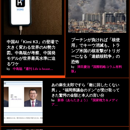
プーチンが負ければ「核使
中国AI「Kimi K3」の登場で
用」でキーウ消滅も。トラ
大きく変わる世界のAI勢力
ンプ米国の核攻撃がトリガ
図。中島聡が考察、中国発
ーになる「連鎖核戦争」の
モデルが世界最高水準に迫
恐怖
るワケ
by
津田慶治『国際戦略コラム有料
by
中島聡『週刊 Life is beaut…
版』
あの麻生太郎ですら「敵に回したくない
男」。“福岡県議会のドン”が受け取って
きた驚愕の金額と本人の言い分
by
新恭（あらたきょう）『国家権力＆メディ
ア…