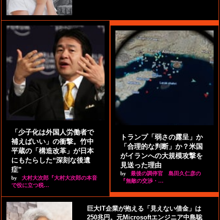
「少子化は外国人労働者で
トランプ「弱さの露呈」か
補えばいい」の衝撃。竹中
「合理的な判断」か？米国
平蔵の「構造改革」が日本
がイランへの大規模攻撃を
にもたらした“深刻な後遺
見送った理由
症”
by
最後の調停官 島田久仁彦の
by
大村大次郎『大村大次郎の本音
『無敵の交渉・…
で役に立つ税…
巨大IT企業が抱える「見えない借金」は
250兆円。元Microsoftエンジニア中島聡