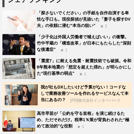
シェアランキング
「探さないでください」の手紙を自作自演する卑
怯な手口も。現役探偵が見抜いた「妻子を探すDV
夫」の依頼に潜む“本当の狙い”
★ 2
「少子化は外国人労働者で補えばいい」の衝撃。
竹中平蔵の「構造改革」が日本にもたらした“深刻
な後遺症”
★ 1
「震度7」に耐える免震・耐震技術でも破損。令和
8年熊本地震の「想定を超えた揺れ」が明らかにし
た“現行基準の弱点”
★ 1
我が社もDXしたいけど予算がない！コードな
しで業務改善ツールを作れるサービスなんて本
当にあるの？
[PR]株式会社インターパーク
高市早苗が「公約を守る首相」を演じ続けるた
め、ただそれだけ。税率1％策が背負わされた“極
めて政治的”な役割
★ 1