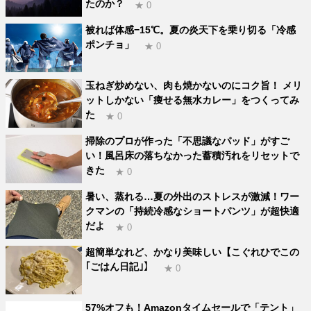
たのか？
★ 0
被れば体感−15℃。夏の炎天下を乗り切る「冷感
ポンチョ」
★ 0
玉ねぎ炒めない、肉も焼かないのにコク旨！ メリ
ットしかない「痩せる無水カレー」をつくってみ
た
★ 0
掃除のプロが作った「不思議なパッド」がすご
い！風呂床の落ちなかった蓄積汚れをリセットで
きた
★ 0
暑い、蒸れる…夏の外出のストレスが激減！ワー
クマンの「持続冷感なショートパンツ」が超快適
だよ
★ 0
超簡単なれど、かなり美味しい【こぐれひでこの
｢ごはん日記｣】
★ 0
57%オフも！Amazonタイムセールで「テント」