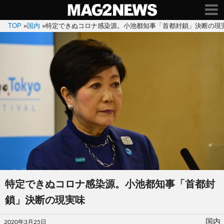
TOP
»
国内
»
特定できぬコロナ感染源。小池都知事「首都封鎖」決断の現
特定できぬコロナ感染源。小池都知事「首都封
鎖」決断の現実味
投
国内
2020年3月25日