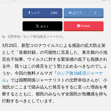
稿
日:
シェア
1360
はてブ
1
Pocket
ポスト
by
北野幸伯『ロシア政治経済ジャーナル』
3月23日、新型コロナウイルスによる感染の拡大防止策
として「首都封鎖」の可能性に言及した、東京都の小池
百合子知事。ウイルスに対する緊張感の低下も指摘され
る中、我々はこの発言をどう受け止めるべきなのでしょ
うか。今回の無料メルマガ『
ロシア政治経済ジャーナ
ル
』では国際関係ジャーナリストの北野幸伯さんが、小
池氏がここまで踏み込んだ発言をするに至った理由を考
察するとともに、都民のみならず全国民が危機感を持ち
行動するべきとしています。