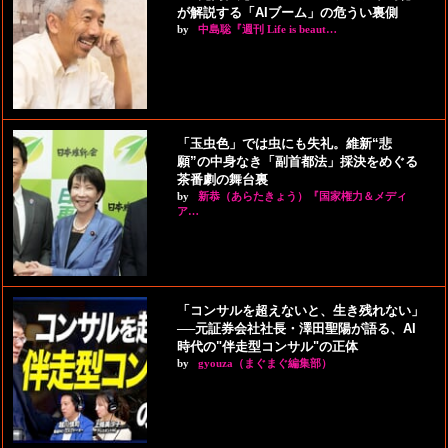
が解説する「AIブーム」の危うい裏側
by
中島聡『週刊 Life is beaut…
「玉虫色」では虫にも失礼。維新“悲
願”の中身なき「副首都法」採決をめぐる
茶番劇の舞台裏
by
新恭（あらたきょう）『国家権力＆メディ
ア…
「コンサルを超えないと、生き残れない」
──元証券会社社長・澤田聖陽が語る、AI
時代の"伴走型コンサル"の正体
by
gyouza（まぐまぐ編集部）