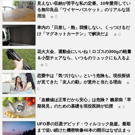
見えない収納が苦手な私の定番。10年愛用してい
る無印良品「ワイヤーバスケット」のリアルな活
用法
★ 0
車内の「日差し・熱」我慢しない。くっつけるだ
け「マグネットカーテン」で解決だよ
★ 0
花火大会、運動会にいいね！ロゴスの300gの軽量
＆小型チェアなら、いつものリュックにも入るよ
★ 0
恋愛中は「気づけない」という危険も。現役探偵
が見てきた「友人の勘」が意外と当たる理由
★
0
「血糖値は正常だから安心」は危険？ 糖尿病「早
期発見」のための基礎を現役医師が伝授
★ 0
UFO界の巨星デビッド・ウィルコック急逝。最期
まで追い続けた機密映像46本の開示はなぜ止まっ