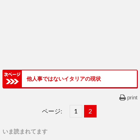
他人事ではないイタリアの現状
print
ページ:
固
1
固
2
,
定
定
いま読まれてます
ペ
ペ