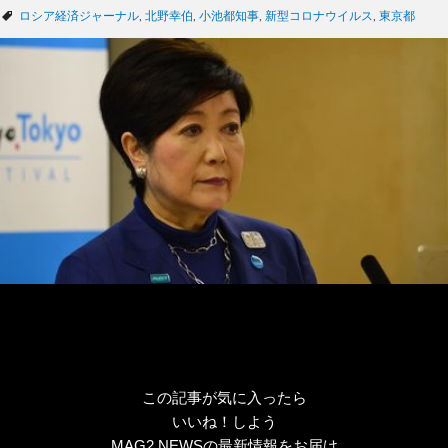
テ
タ
ロシア経済ジャーナル
,
北野幸伯
,
小池都知事
,
新型コロナウイルス
,
東京都
ゴ
グ
リ
ー
この記事が気に入ったら
いいね！しよう
MAG2 NEWSの最新情報をお届け