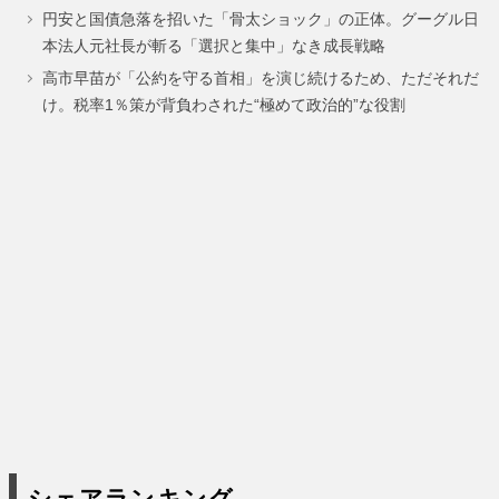
円安と国債急落を招いた「骨太ショック」の正体。グーグル日
ー
ー
本法人元社長が斬る「選択と集中」なき成長戦略
ジ
ジ
高市早苗が「公約を守る首相」を演じ続けるため、ただそれだ
け。税率1％策が背負わされた“極めて政治的”な役割