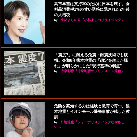
高市早苗は支持率のために日本を壊す。食
料品消費税1%の甘い誘惑に隠された2年後
の大増税
by
小林よしのり『小林よしのりライジング』
「震度7」に耐える免震・耐震技術でも破
損。令和8年熊本地震の「想定を超えた揺
れ」が明らかにした“現行基準の弱点”
by
冷泉彰彦『冷泉彰彦のプリンストン通信』
危険を察知する力は経験と教育で育つ。熊
本地震とイオンモール爆発事故が残した教
訓
by
引地達也『ジャーナリスティックなやさし
い…