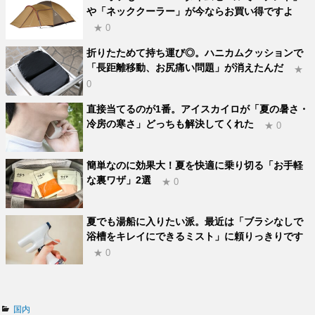
や「ネッククーラー」が今ならお買い得ですよ
★ 0
折りたためて持ち運び◎。ハニカムクッションで
「長距離移動、お尻痛い問題」が消えたんだ
★
0
直接当てるのが1番。アイスカイロが「夏の暑さ・
冷房の寒さ」どっちも解決してくれた
★ 0
簡単なのに効果大！夏を快適に乗り切る「お手軽
な裏ワザ」2選
★ 0
夏でも湯船に入りたい派。最近は「ブラシなしで
浴槽をキレイにできるミスト」に頼りっきりです
★ 0
カ
国内