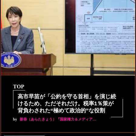
TOP
高市早苗が「公約を守る首相」を演じ続
けるため、ただそれだけ。税率1％策が
背負わされた“極めて政治的”な役割
by
新恭（あらたきょう）『国家権力＆メディア…