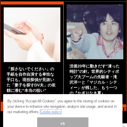
没後20年に動きだす“凍った
「探さないでください」の
時計”の針。世界的シティポ
手紙を自作自演する卑怯な
ップ大ブームの先駆者・滝
手口も。現役探偵が見抜い
沢洋一と「マジカル・シテ
た「妻子を探すDV夫」の依
ィー」が残した、もう一つ
頼に潜む“本当の狙い”
の『かぎりなき夏』
by
阿部泰尚『伝説の探偵』
by
都鳥 流星
By clicking “Accept All Cookies”, you agree to the storing of cookies on
your device to enhance site navigation, analyze site usage, and assist in
MAG2 NEWS HEADLINE
our marketing efforts.
Coolie policy
ok