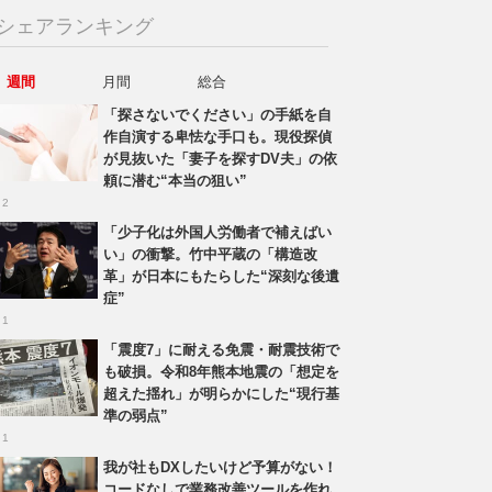
シェアランキング
週間
月間
総合
「探さないでください」の手紙を自
作自演する卑怯な手口も。現役探偵
が見抜いた「妻子を探すDV夫」の依
頼に潜む“本当の狙い”
 2
「少子化は外国人労働者で補えばい
い」の衝撃。竹中平蔵の「構造改
革」が日本にもたらした“深刻な後遺
症”
 1
「震度7」に耐える免震・耐震技術で
も破損。令和8年熊本地震の「想定を
超えた揺れ」が明らかにした“現行基
準の弱点”
 1
我が社もDXしたいけど予算がない！
コードなしで業務改善ツールを作れ