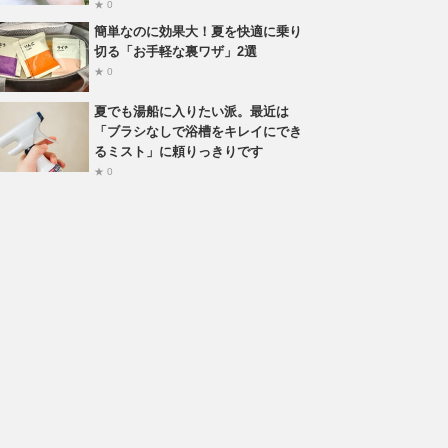
★ 0
簡単なのに効果大！夏を快適に乗り
切る「お手軽な裏ワザ」2選
★ 0
夏でも湯船に入りたい派。最近は
「ブラシなしで浴槽をキレイにでき
るミスト」に頼りっきりです
★ 0