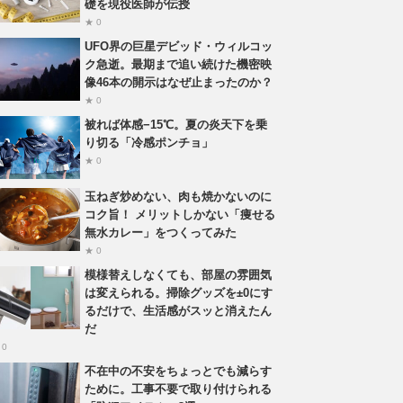
礎を現役医師が伝授
★ 0
UFO界の巨星デビッド・ウィルコッ
ク急逝。最期まで追い続けた機密映
像46本の開示はなぜ止まったのか？
★ 0
被れば体感−15℃。夏の炎天下を乗
り切る「冷感ポンチョ」
★ 0
玉ねぎ炒めない、肉も焼かないのに
コク旨！ メリットしかない「痩せる
無水カレー」をつくってみた
★ 0
模様替えしなくても、部屋の雰囲気
は変えられる。掃除グッズを±0にす
るだけで、生活感がスッと消えたん
だ
 0
不在中の不安をちょっとでも減らす
ために。工事不要で取り付けられる