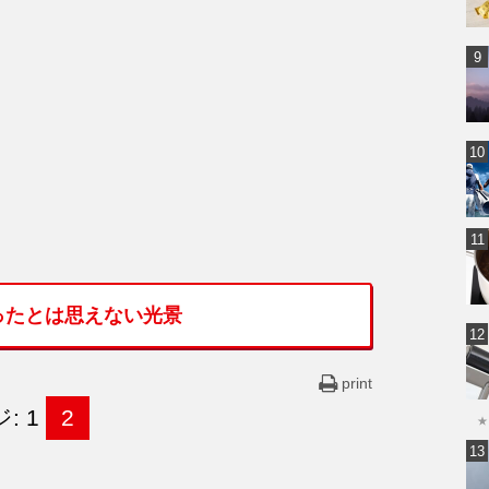
ったとは思えない光景
print
: 1
2
★