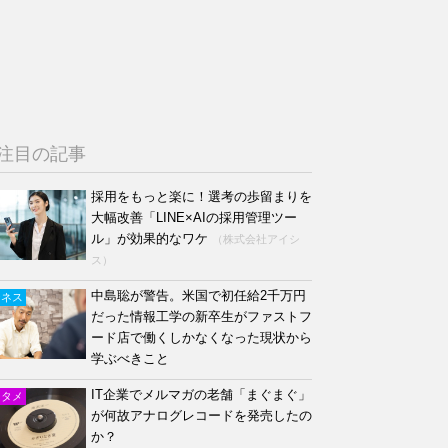
注目の記事
採用をもっと楽に！選考の歩留まりを
大幅改善「LINE×AIの採用管理ツー
ル」が効果的なワケ
（株式会社アイシ
ス）
中島聡が警告。米国で初任給2千万円
ジネス
だった情報工学の新卒生がファストフ
ード店で働くしかなくなった現状から
学ぶべきこと
IT企業でメルマガの老舗「まぐまぐ」
ンタメ
が何故アナログレコードを発売したの
か？