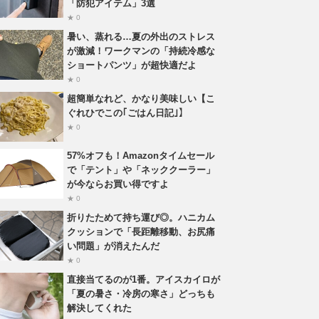
「防犯アイテム」3選
★ 0
暑い、蒸れる…夏の外出のストレス
が激減！ワークマンの「持続冷感な
ショートパンツ」が超快適だよ
★ 0
超簡単なれど、かなり美味しい【こ
ぐれひでこの｢ごはん日記｣】
★ 0
57%オフも！Amazonタイムセール
で「テント」や「ネッククーラー」
が今ならお買い得ですよ
★ 0
折りたためて持ち運び◎。ハニカム
クッションで「長距離移動、お尻痛
い問題」が消えたんだ
★ 0
直接当てるのが1番。アイスカイロが
「夏の暑さ・冷房の寒さ」どっちも
解決してくれた