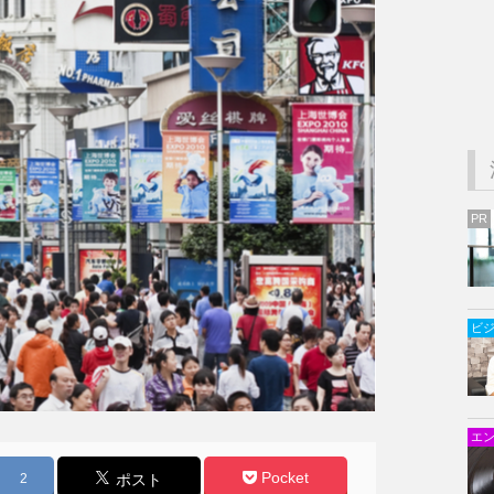
PR
ビ
エ
Pocket
2
ポスト