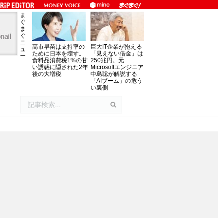
ま
ぐ
ま
ぐ
ニ
高市早苗は支持率の
巨大IT企業が抱える
ュ
ために日本を壊す。
「見えない借金」は
ー
食料品消費税1%の甘
250兆円。元
い誘惑に隠された2年
Microsoftエンジニア
後の大増税
中島聡が解説する
「AIブーム」の危う
い裏側