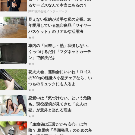
るサービスなんて本当にあるの？
[PR]株式会社インターパーク
見えない収納が苦手な私の定番。10
年愛用している無印良品「ワイヤー
バスケット」のリアルな活用法
★ 0
車内の「日差し・熱」我慢しない。
くっつけるだけ「マグネットカーテ
ン」で解決だよ
★ 0
花火大会、運動会にいいね！ロゴス
の300gの軽量＆小型チェアなら、い
つものリュックにも入るよ
★ 0
恋愛中は「気づけない」という危険
も。現役探偵が見てきた「友人の
勘」が意外と当たる理由
★ 0
「血糖値は正常だから安心」は危
険？ 糖尿病「早期発見」のための基