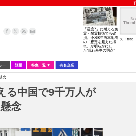
「震度7」に耐える免
震・耐震技術でも破
損。令和8年熊本地震
ス！test
の「想定を超えた揺
れ」が明らかにし
た“現行基準の弱点”
ャー
話題
特集一覧 ▼
有名企業
懸念
える中国で9千万人が
の懸念