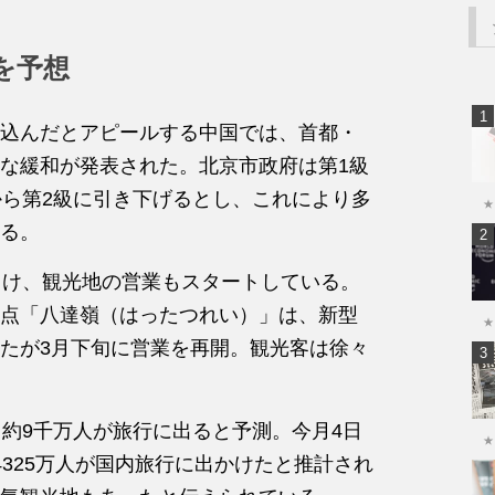
を予想
込んだとアピールする中国では、首都・
な緩和が発表された。北京市政府は第1級
から第2級に引き下げるとし、これにより多
★
る。
向け、観光地の営業もスタートしている。
点「八達嶺（はったつれい）」は、新型
★
たが3月下旬に営業を再開。観光客は徐々
、約9千万人が旅行に出ると予測。今月4日
★
325万人が国内旅行に出かけたと推計され