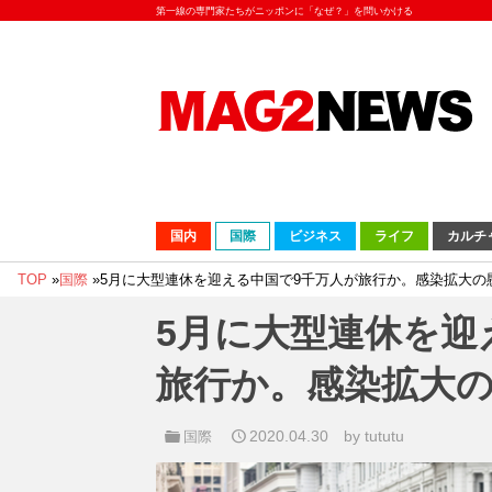
第一線の専門家たちがニッポンに「なぜ？」を問いかける
国内
国際
ビジネス
ライフ
カルチ
TOP
»
国際
»
5月に大型連休を迎える中国で9千万人が旅行か。感染拡大の
5月に大型連休を迎
旅行か。感染拡大
2020.04.30
by tututu
国際