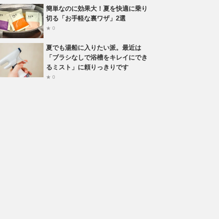
簡単なのに効果大！夏を快適に乗り
切る「お手軽な裏ワザ」2選
★ 0
夏でも湯船に入りたい派。最近は
「ブラシなしで浴槽をキレイにでき
るミスト」に頼りっきりです
★ 0