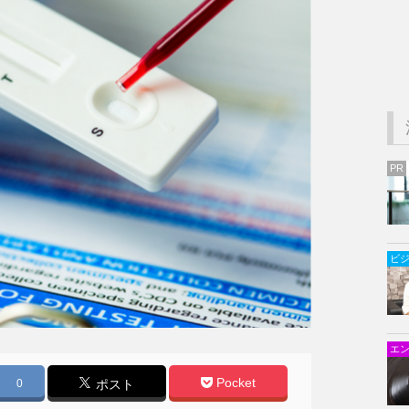
PR
ビ
エ
Pocket
0
ポスト