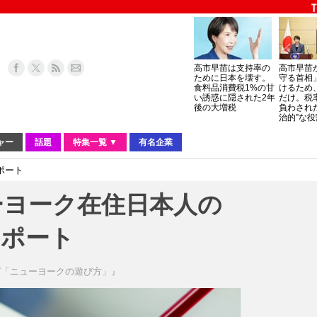
高市早苗は支持率の
高市早苗
ために日本を壊す。
守る首相
食料品消費税1%の甘
けるため
い誘惑に隠された2年
だけ。税
後の大増税
負わされ
治的”な役
ャー
話題
特集一覧 ▼
有名企業
ポート
ーヨーク在住日本人の
レポート
ガ「ニューヨークの遊び方」』