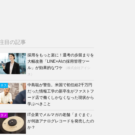
注目の記事
採用をもっと楽に！選考の歩留まりを
大幅改善「LINE×AIの採用管理ツー
ル」が効果的なワケ
（株式会社アイシ
ス）
中島聡が警告。米国で初任給2千万円
ジネス
だった情報工学の新卒生がファストフ
ード店で働くしかなくなった現状から
学ぶべきこと
IT企業でメルマガの老舗「まぐまぐ」
ンタメ
が何故アナログレコードを発売したの
か？