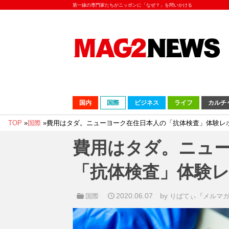
第一線の専門家たちがニッポンに「なぜ？」を問いかける
国内
国際
ビジネス
ライフ
カルチ
TOP
»
国際
»
費用はタダ。ニューヨーク在住日本人の「抗体検査」体験レ
費用はタダ。ニュ
「抗体検査」体験
2020.06.07
by
国際
りばてぃ『メルマ