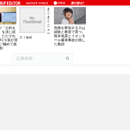
ま
ぐ
ま
ぐ
ニ
が「公約を
危険を察知する力は
ュ
」を演じ続
経験と教育で育つ。
ー
、ただそれ
熊本地震とイオンモ
ス！test
率1％策が背
ール爆発事故が残し
た“極めて政
た教訓
割