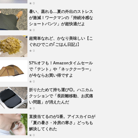
★ 0
暑い、蒸れる…夏の外出のストレス
が激減！ワークマンの「持続冷感な
ショートパンツ」が超快適だよ
★ 0
超簡単なれど、かなり美味しい【こ
ぐれひでこの｢ごはん日記｣】
★ 0
57%オフも！Amazonタイムセール
で「テント」や「ネッククーラー」
が今ならお買い得ですよ
★ 0
折りたためて持ち運び◎。ハニカム
クッションで「長距離移動、お尻痛
い問題」が消えたんだ
★ 0
直接当てるのが1番。アイスカイロが
「夏の暑さ・冷房の寒さ」どっちも
解決してくれた
★ 0