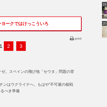
ーヨークではけっこういろ
print
1
2
3
ナゼ。スペインの飛び地「セウタ」問題の背
チンはウクライナへ。もはや“不可避の核戦
めるべき準備