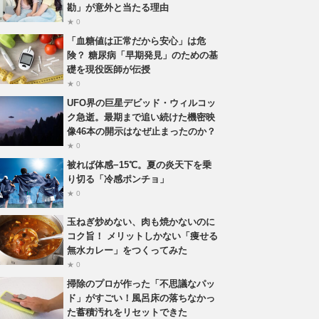
勘」が意外と当たる理由
★ 0
「血糖値は正常だから安心」は危
険？ 糖尿病「早期発見」のための基
礎を現役医師が伝授
★ 0
UFO界の巨星デビッド・ウィルコッ
ク急逝。最期まで追い続けた機密映
像46本の開示はなぜ止まったのか？
★ 0
被れば体感−15℃。夏の炎天下を乗
り切る「冷感ポンチョ」
★ 0
玉ねぎ炒めない、肉も焼かないのに
コク旨！ メリットしかない「痩せる
無水カレー」をつくってみた
★ 0
掃除のプロが作った「不思議なパッ
ド」がすごい！風呂床の落ちなかっ
た蓄積汚れをリセットできた