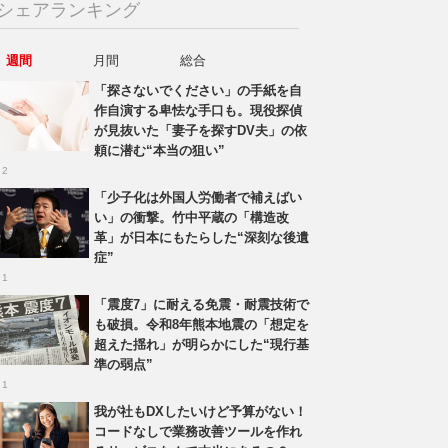
シェアランキング
週間
月間
総合
「探さないでください」の手紙を自
作自演する卑怯な手口も。現役探偵
が見抜いた「妻子を探すDV夫」の依
頼に潜む“本当の狙い”
 2
「少子化は外国人労働者で補えばい
い」の衝撃。竹中平蔵の「構造改
革」が日本にもたらした“深刻な後遺
症”
 1
「震度7」に耐える免震・耐震技術で
も破損。令和8年熊本地震の「想定を
超えた揺れ」が明らかにした“現行基
準の弱点”
 1
我が社もDXしたいけど予算がない！
コードなしで業務改善ツールを作れ