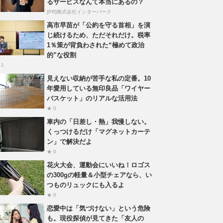
るサービスなんて本当にあるの？
[PR]株式会社インターパーク
高市早苗が「公約を守る首相」を演
じ続けるため、ただそれだけ。税率
1％策が背負わされた“極めて政治
的”な役割
 1
見えない収納が苦手な私の定番。10
年愛用している無印良品「ワイヤー
バスケット」のリアルな活用法
★ 0
車内の「日差し・熱」我慢しない。
くっつけるだけ「マグネットカーテ
ン」で解決だよ
★ 0
花火大会、運動会にいいね！ロゴス
の300gの軽量＆小型チェアなら、い
つものリュックにも入るよ
★ 0
恋愛中は「気づけない」という危険
も。現役探偵が見てきた「友人の