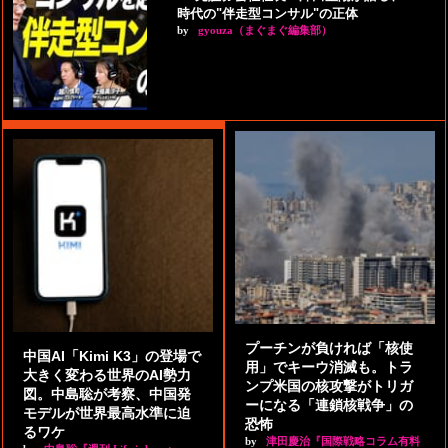
時代の"伴走型コンサル"の正体
by
gyouza（まぐまぐ編集部）
プーチンが負ければ「核使
中国AI「Kimi K3」の登場で
用」でキーウ消滅も。トラ
大きく変わる世界のAI勢力
ンプ米国の核攻撃がトリガ
図。中島聡が考察、中国発
ーになる「連鎖核戦争」の
モデルが世界最高水準に迫
恐怖
るワケ
by
津田慶治『国際戦略コラム有料