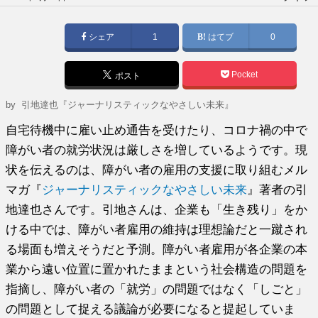
稿
日:
シェア
1
はてブ
0
Pocket
ポスト
by
引地達也『ジャーナリスティックなやさしい未来』
自宅待機中に雇い止め通告を受けたり、コロナ禍の中で
障がい者の就労状況は厳しさを増しているようです。現
状を伝えるのは、障がい者の雇用の支援に取り組むメル
マガ『
ジャーナリスティックなやさしい未来
』著者の引
地達也さんです。引地さんは、企業も「生き残り」をか
ける中では、障がい者雇用の維持は理想論だと一蹴され
る場面も増えそうだと予測。障がい者雇用が各企業の本
業から遠い位置に置かれたままという社会構造の問題を
指摘し、障がい者の「就労」の問題ではなく「しごと」
の問題として捉える議論が必要になると提起していま