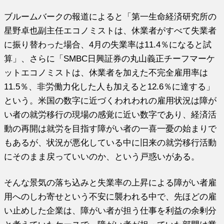
ブルームバークの報道によると「第一生命経済研究所の
星野卓也副主任エコノミストは、休業者がすべて失業者
に振り替わった場合、4月の失業率は11.4％になると試
算」、さらに「SMBC日興証券の丸山義正チーフマーケ
ットエコノミストは、休業者を加えた不完全雇用率は
11.5％、非労働力化した人も加えると12.6％に達する」
という。米国の数字に近づくわれわれの雇用状況は障が
い者の就労移行の現場の感覚に近い数字であり、経済活
動の再開は就労を目指す障がい者の一喜一憂の始まりで
もあるが、状況が悪化している中に旧来の就労移行活動
にそのまま戻っていいのか、という戸惑いがある。
そんな景気の落ち込みと失業率の上昇による障がい者雇
用へのしわ寄せという不安に襲われる中で、先ほどの雇
い止めした企業は、障がい者が担う仕事を利益の余剰分