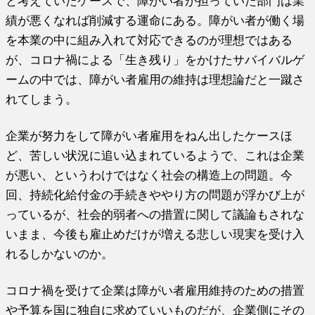
と考えていたケースで、障がい者が担っていた部門は業
績が悪くなれば削減する運命にある。障がい者が働く場
を本業の中に組み入れて対応できるのが理想ではある
が、コロナ禍による「生き残り」をかけたサバイバルゲ
ームの中では、障がい者雇用の維持は理想論だと一蹴さ
れてしまう。
企業が努力をして障がい者雇用をねん出したケースほ
ど、苦しい状況に追い込まれているようで、これは企業
が悪い、というわけではなく社会の構造上の問題。今
回、持続化給付金の手続きややり方の問題が浮かび上が
っているが、社会的弱者への措置に関して議論もされな
いまま、今後も雇止めだけが増える悲しい現実を受け入
れるしかないのか。
コロナ禍を受けて企業は障がい者雇用維持のための措置
や予算を国に独自に求めていいものだが、企業側にその