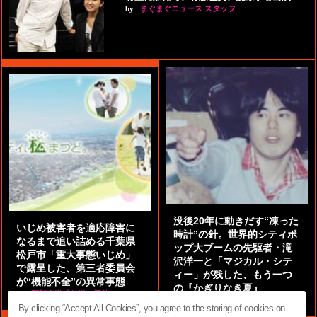
by
まぐまぐニュース スタッフ
没後20年に動きだす“凍った
いじめ被害者を適応障害に
時計”の針。世界的シティポ
なるまで追い詰める千葉県
ップ大ブームの先駆者・滝
松戸市「重大事態いじめ」
沢洋一と「マジカル・シテ
で露呈した、第三者委員会
ィー」が残した、もう一つ
が“機能不全”の異常事態
の『かぎりなき夏』
by
阿部泰尚『伝説の探偵』
by
都鳥 流星
By clicking “Accept All Cookies”, you agree to the storing of cookies on