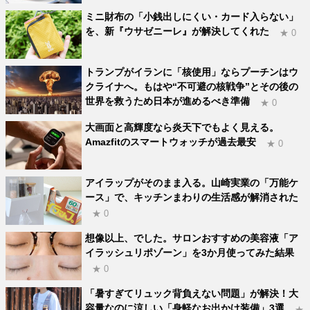
ミニ財布の「小銭出しにくい・カード入らない」
を、新『ウサゼニーレ』が解決してくれた
★ 0
トランプがイランに「核使用」ならプーチンはウ
クライナへ。もはや“不可避の核戦争”とその後の
世界を救うため日本が進めるべき準備
★ 0
大画面と高輝度なら炎天下でもよく見える。
Amazfitのスマートウォッチが過去最安
★ 0
アイラップがそのまま入る。山崎実業の「万能ケ
ース」で、キッチンまわりの生活感が解消された
★ 0
想像以上、でした。サロンおすすめの美容液「ア
イラッシュリポゾーン」を3か月使ってみた結果
★ 0
「暑すぎてリュック背負えない問題」が解決！大
容量なのに涼しい「身軽なお出かけ装備」3選
★