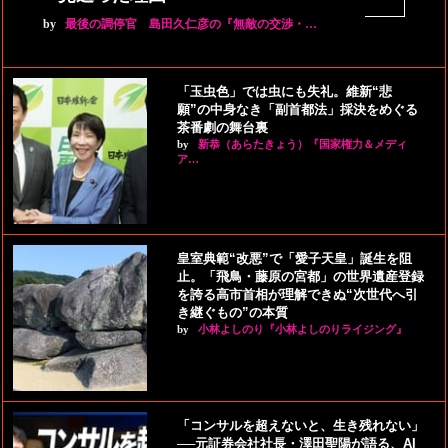
by
最後の調停官 島田久仁彦の『無敵の交渉・…
「玉虫色」では虫にも失礼。維新“悲
願”の中身なき「副首都法」採決をめぐる
茶番劇の舞台裏
by
新恭（あらたきょう）『国家権力＆メディ
ア…
皇室典範“改悪”で「愛子天皇」誕生を阻
止。「飛鳥・藤原の宮都」の世界遺産登録
を誇る高市首相が理解できぬ“次世代へ引
き継ぐもの”の本質
by
小林よしのり『小林よしのりライジング』
「コンサルを超えないと、生き残れない」
──元証券会社社長・澤田聖陽が語る、AI