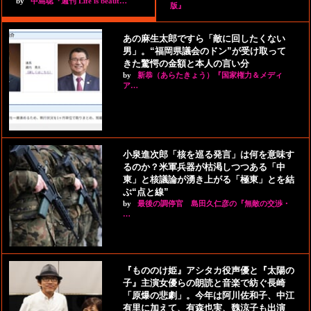
by
中島聡『週刊 Life is beaut…
版』
あの麻生太郎ですら「敵に回したくない
男」。“福岡県議会のドン”が受け取って
きた驚愕の金額と本人の言い分
by
新恭（あらたきょう）『国家権力＆メディ
ア…
小泉進次郎「核を巡る発言」は何を意味す
るのか？米軍兵器が枯渇しつつある「中
東」と核議論が湧き上がる「極東」とを結
ぶ“点と線”
by
最後の調停官 島田久仁彦の『無敵の交渉・
…
『もののけ姫』アシタカ役声優と『太陽の
子』主演女優らの朗読と音楽で紡ぐ長崎
「原爆の悲劇」。今年は阿川佐和子、中江
有里に加えて、有森也実、魏涼子も出演