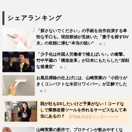
シェアランキング
「探さないでください」の手紙を自作自演する卑
怯な手口も。現役探偵が見抜いた「妻子を探すDV
夫」の依頼に潜む“本当の狙い”
★ 2
「少子化は外国人労働者で補えばいい」の衝撃。
竹中平蔵の「構造改革」が日本にもたらした“深刻
な後遺症”
★ 1
お風呂掃除の仕上げには、山崎実業の「小回りが
きくコンパクトな水切りワイパー」が正解でした
★ 0
我が社もDXしたいけど予算がない！コードな
しで業務改善ツールを作れるサービスなんて本
当にあるの？
[PR]株式会社インターパーク
山崎実業の新作で、プロテインが飲みやすくな