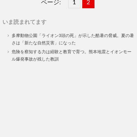
ページ:
固
1
固
2
,
定
定
いま読まれてます
ペ
ペ
多摩動物公園「ライオン3頭の死」が示した酷暑の脅威。夏の暑
ー
ー
さは「新たな自然災害」になった
ジ
ジ
危険を察知する力は経験と教育で育つ。熊本地震とイオンモー
ル爆発事故が残した教訓