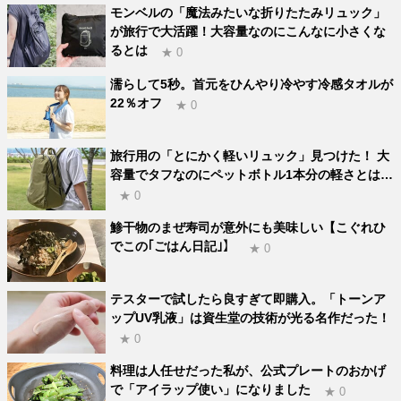
モンベルの「魔法みたいな折りたたみリュック」
が旅行で大活躍！大容量なのにこんなに小さくな
るとは
★ 0
濡らして5秒。首元をひんやり冷やす冷感タオルが
22％オフ
★ 0
旅行用の「とにかく軽いリュック」見つけた！ 大
容量でタフなのにペットボトル1本分の軽さとは…
★ 0
鯵干物のまぜ寿司が意外にも美味しい【こぐれひ
でこの｢ごはん日記｣】
★ 0
テスターで試したら良すぎて即購入。「トーンア
ップUV乳液」は資生堂の技術が光る名作だった！
★ 0
料理は人任せだった私が、公式プレートのおかげ
で「アイラップ使い」になりました
★ 0