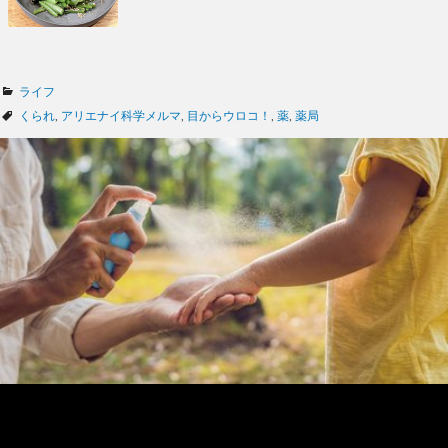
カ
ライフ
テ
タ
くられ
,
アリエナイ科学メルマ
,
目からウロコ！
,
薬
,
薬局
ゴ
グ
リ
ー