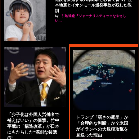
本地震とイオンモール爆発事故が残した教
訓
by
引地達也『ジャーナリスティックなやさし
い…
「少子化は外国人労働者で
トランプ「弱さの露呈」か
補えばいい」の衝撃。竹中
「合理的な判断」か？米国
平蔵の「構造改革」が日本
がイランへの大規模攻撃を
にもたらした“深刻な後遺
見送った理由
症”