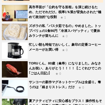
高市早苗が「公約を守る首相」を演じ続けるた
め、ただそれだけ。税率1％策が背負わされた“極
めて政治的”な役割
★ 1
ズボラの私「パスタ茹でるの」やめました。トッ
プバリュの1食86円「冷凍スパゲッティ」で夏休
みランチが楽ちんに
★ 0
忙しい朝も時短でおいしく。象印の定番コーヒー
メーカーがお買い得
★ 0
TORUくん、80歳（傘寿）になりました。みなさ
んお祝い、ありがとう！！！！【こぐれひでこの
｢ごはん日記｣】
★ 0
サンコーの新作マグネットケーブルは全盛り。奪
うのは「絡まりストレス」だけ
★ 0
夏アクティビティに安心感をプラス！ 操作性もそ