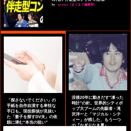
by
gyouza（まぐまぐ編集部）
没後20年に動きだす“凍った
「探さないでください」の
時計”の針。世界的シティポ
手紙を自作自演する卑怯な
ップ大ブームの先駆者・滝
手口も。現役探偵が見抜い
沢洋一と「マジカル・シテ
た「妻子を探すDV夫」の依
ィー」が残した、もう一つ
頼に潜む“本当の狙い”
の『かぎりなき夏』
by
阿部泰尚『伝説の探偵』
by
都鳥 流星