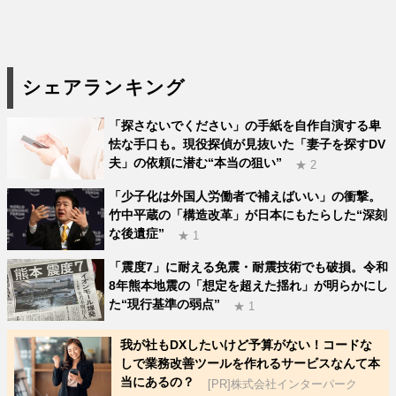
シェアランキング
「探さないでください」の手紙を自作自演する卑
怯な手口も。現役探偵が見抜いた「妻子を探すDV
夫」の依頼に潜む“本当の狙い”
★ 2
「少子化は外国人労働者で補えばいい」の衝撃。
竹中平蔵の「構造改革」が日本にもたらした“深刻
な後遺症”
★ 1
「震度7」に耐える免震・耐震技術でも破損。令和
8年熊本地震の「想定を超えた揺れ」が明らかにし
た“現行基準の弱点”
★ 1
我が社もDXしたいけど予算がない！コードな
しで業務改善ツールを作れるサービスなんて本
当にあるの？
[PR]株式会社インターパーク