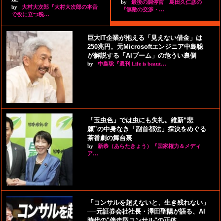
by
最後の調停官 島田久仁彦の
by
大村大次郎『大村大次郎の本音
『無敵の交渉・…
で役に立つ税…
巨大IT企業が抱える「見えない借金」は
250兆円。元Microsoftエンジニア中島聡
が解説する「AIブーム」の危うい裏側
by
中島聡『週刊 Life is beaut…
「玉虫色」では虫にも失礼。維新“悲
願”の中身なき「副首都法」採決をめぐる
茶番劇の舞台裏
by
新恭（あらたきょう）『国家権力＆メディ
ア…
「コンサルを超えないと、生き残れない」
──元証券会社社長・澤田聖陽が語る、AI
時代の"伴走型コンサル"の正体