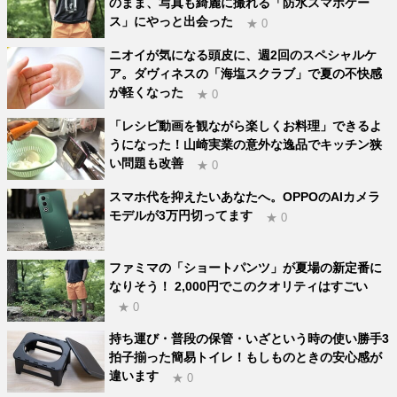
のまま、写真も綺麗に撮れる「防水スマホケー
ス」にやっと出会った
★ 0
ニオイが気になる頭皮に、週2回のスペシャルケ
ア。ダヴィネスの「海塩スクラブ」で夏の不快感
が軽くなった
★ 0
「レシピ動画を観ながら楽しくお料理」できるよ
うになった！山崎実業の意外な逸品でキッチン狭
い問題も改善
★ 0
スマホ代を抑えたいあなたへ。OPPOのAIカメラ
モデルが3万円切ってます
★ 0
ファミマの「ショートパンツ」が夏場の新定番に
なりそう！ 2,000円でこのクオリティはすごい
★ 0
持ち運び・普段の保管・いざという時の使い勝手3
拍子揃った簡易トイレ！もしものときの安心感が
違います
★ 0