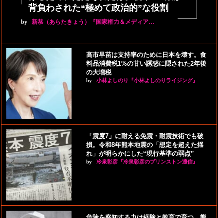
背負わされた“極めて政治的”な役割
by
新恭（あらたきょう）『国家権力＆メディア…
高市早苗は支持率のために日本を壊す。食
料品消費税1%の甘い誘惑に隠された2年後
の大増税
by
小林よしのり『小林よしのりライジング』
「震度7」に耐える免震・耐震技術でも破
損。令和8年熊本地震の「想定を超えた揺
れ」が明らかにした“現行基準の弱点”
by
冷泉彰彦『冷泉彰彦のプリンストン通信』
危険を察知する力は経験と教育で育つ。熊